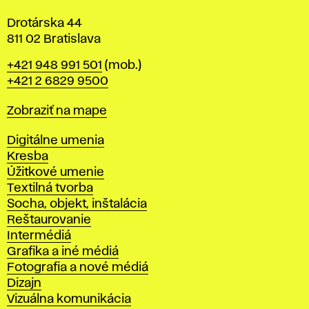
Drotárska 44
811 02 Bratislava
Telefón
+421 948 991 501
(mob.)
+421 2 6829 9500
Mapa
Zobraziť na mape
Katedry
Digitálne umenia
Kresba
Úžitkové umenie
Textilná tvorba
Socha, objekt, inštalácia
Reštaurovanie
Intermédiá
Grafika a iné médiá
Fotografia a nové médiá
Dizajn
Vizuálna komunikácia