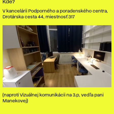
Kde?
V kancelárii Podporného a poradenského centra,
Drotárska cesta 44, miestnosť 317
(naproti Vizuálnej komunikácii na 3.p, vedľa pani
Manekovej)