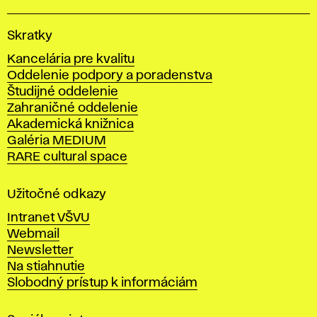
V
Skratky
y
Kancelária pre kvalitu
s
Oddelenie podpory a poradenstva
o
Študijné oddelenie
k
Zahraničné oddelenie
á
Akademická knižnica
š
Galéria MEDIUM
k
RARE cultural space
o
l
a
Užitočné odkazy
v
Intranet VŠVU
ý
Webmail
t
Newsletter
v
Na stiahnutie
a
Slobodný prístup k informáciám
r
n