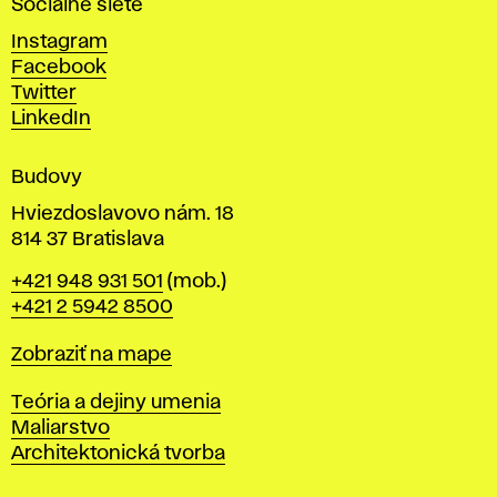
Sociálne siete
ý
c
Instagram
h
Facebook
u
Twitter
m
LinkedIn
e
n
Budovy
í
v
Hviezdoslavovo nám. 18
814 37 Bratislava
B
Telefón
+421 948 931 501
(mob.)
r
+421 2 5942 8500
a
t
Mapa
Zobraziť na mape
i
s
Katedry
Teória a dejiny umenia
l
Maliarstvo
a
Architektonická tvorba
v
e