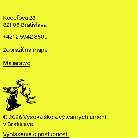
Koceľova 23
821 08 Bratislava
Telefón
+421 2 5942 8509
Mapa
Zobraziť na mape
Katedry
Maliarstvo
© 2026 Vysoká škola výtvarných umení
v Bratislave.
Vyhlásenie o prístupnosti