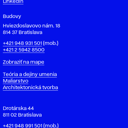
LinkedIn
e
n
Budovy
í
v
Hviezdoslavovo nám. 18
814 37 Bratislava
B
Telefón
+421 948 931 501
(mob.)
r
+421 2 5942 8500
a
t
Mapa
Zobraziť na mape
i
s
Katedry
Teória a dejiny umenia
l
Maliarstvo
a
Architektonická tvorba
v
e
Drotárska 44
811 02 Bratislava
Telefón
+421 948 991 501
(mob.)