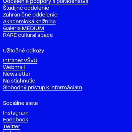
Oddelenie podpory a poradenstva
o
Študijné oddelenie
k
Zahraničné oddelenie
á
Akademická knižnica
š
Galéria MEDIUM
k
RARE cultural space
o
l
a
Užitočné odkazy
v
Intranet VŠVU
ý
Webmail
t
Newsletter
v
Na stiahnutie
a
Slobodný prístup k informáciám
r
n
Sociálne siete
ý
c
Instagram
h
Facebook
u
Twitter
m