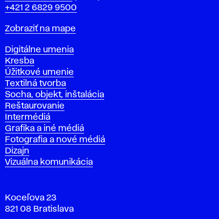
+421 2 6829 9500
Mapa
Zobraziť na mape
Katedry
Digitálne umenia
Kresba
Úžitkové umenie
Textilná tvorba
Socha, objekt, inštalácia
Reštaurovanie
Intermédiá
Grafika a iné médiá
Fotografia a nové médiá
Dizajn
Vizuálna komunikácia
Koceľova 23
821 08 Bratislava