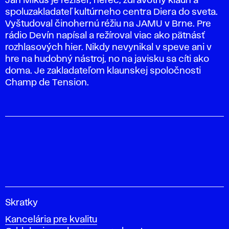
Ján Mikuš
je režisér, herec, zdravotný klaun a
spoluzakladateľ kultúrneho centra Diera do sveta.
Vyštudoval činohernú réžiu na JAMU v Brne. Pre
rádio Devín napísal a režíroval viac ako pätnásť
rozhlasových hier. Nikdy nevynikal v speve ani v
hre na hudobný nástroj, no na javisku sa cíti ako
doma. Je zakladateľom klaunskej spoločnosti
Champ de Tension.
V
Skratky
y
Kancelária pre kvalitu
s