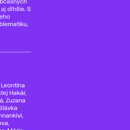
 občasných
 aj dlhšie. S
jeho
blematiku,
, Leontína
tej Hakár,
á, Zuzana
 Slávka
nnankivi,
ova,