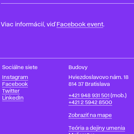
Viac informácií, viď
Facebook event
.
Sociálne siete
Budovy
Instagram
Hviezdoslavovo nám. 18
Facebook
814 37 Bratislava
Twitter
Telefón
+421 948 931 501
(mob.)
LinkedIn
+421 2 5942 8500
Mapa
Zobraziť na mape
Katedry
Teória a dejiny umenia