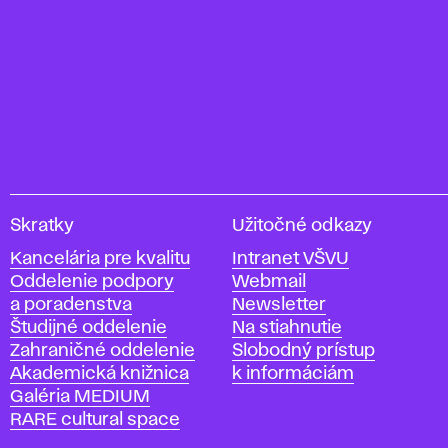
V
Skratky
Užitočné odkazy
y
Kancelária pre kvalitu
Intranet VŠVU
s
Oddelenie podpory
Webmail
o
a poradenstva
Newsletter
k
Študijné oddelenie
Na stiahnutie
á
Zahraničné oddelenie
Slobodný prístup
š
Akademická knižnica
k informáciám
k
Galéria MEDIUM
o
RARE cultural space
l
a