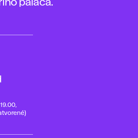
riho paláca.
d
19.00,
atvorené)