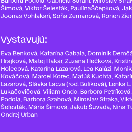
Barbora Podola, Gabriela Sarahi, Miroslav Stra
Šimová, Viktor Šelesták, PaulínaŠčepková, Ja
Joonas Vohlakari, Soňa Zemanová, Ronen Zie
Vystavujú:
Eva Benková, Katarína Cabala, Dominik Demčá
Hrajková, Matej Hakár, Zuzana Hečková, Kristí
Holecová, Katarína Lazarová, Lea Kalázi, Moni
Kováčová, Marcel Korec, Matúš Kuchta, Katar
Lazarová, Slávka Lacza (rod. Bulíková), Lenka L.
Lukačovičová, Viliam Ondo, Barbora Petríková
Podola, Barbora Szabová, Miroslav Straka, Vikt
Šelesták, Mária Šimová, Jakub Šuvada, Nina Tu
Ondrej Urban