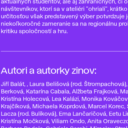
aktuálnych študentov, ale aj zahraničných, či
návštevníkov, ktorí sa v ateliéri "ohriali", krátko
určitosťou však predstavený výber potvrdzuje 
niekoľkoročné zameranie sa na regionálnu pro
kritiku spoločností a hru.
Autori a autorky zinov:
Jiří Balát, , Laura Belišová (rod. Štrompachová)
Berková, Katarína Cabala, Alžbeta Frajková, Ma
Kristína Holecová, Lea Kalázi, Monika Kováčov
Krajčíková, Michaela Koprdová, Marcel Korec,
Lacza (rod. Bulíková), Ema Lančaričová, Eetu Li
Kristína Močková, Viliam Ondo, Anita Oravecz