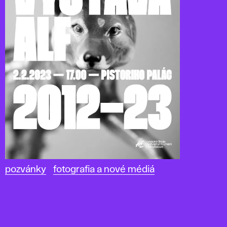
pozvánky
fotografia a nové médiá