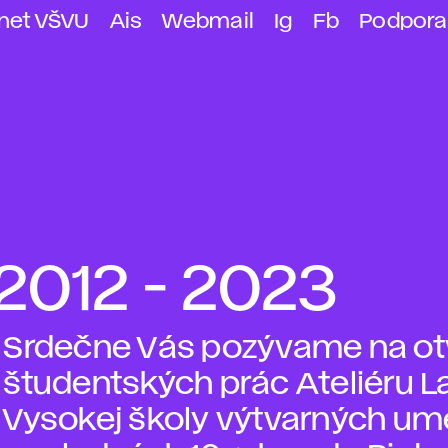
anet VŠVU
Ais
Webmail
Ig
Fb
Podpora
2012 - 2023
Srdečne Vás pozývame na ot
študentských prác Ateliéru L
Vysokej školy výtvarných ume