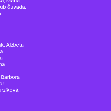
ka, Mária
kub Šuvada,
n
k, Alžbeta
na
ka
ína
, Barbora
or
rzíková,