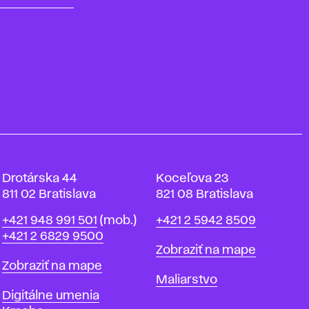
Drotárska 44
Koceľova 23
811 02 Bratislava
821 08 Bratislava
Telefón
Telefón
+421 948 991 501
(mob.)
+421 2 5942 8509
+421 2 6829 9500
Mapa
Zobraziť na mape
Mapa
Zobraziť na mape
Katedry
Maliarstvo
Katedry
Digitálne umenia