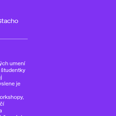
 Stacho
u
ných umení
a študentky
j
yslene je
workshopy,
čí
a