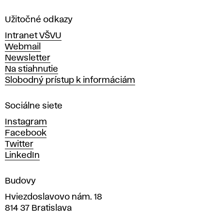
l
a
Užitočné odkazy
v
Intranet VŠVU
ý
Webmail
t
Newsletter
v
Na stiahnutie
a
Slobodný prístup k informáciám
r
n
Sociálne siete
ý
c
Instagram
h
Facebook
u
Twitter
m
LinkedIn
e
n
Budovy
í
v
Hviezdoslavovo nám. 18
814 37 Bratislava