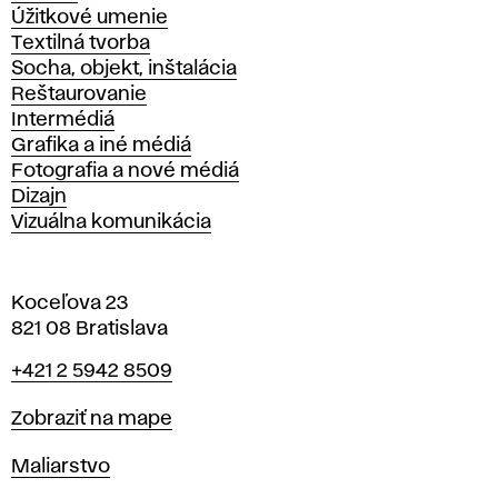
Úžitkové umenie
Textilná tvorba
Socha, objekt, inštalácia
Reštaurovanie
Intermédiá
Grafika a iné médiá
Fotografia a nové médiá
Dizajn
Vizuálna komunikácia
Koceľova 23
821 08 Bratislava
Telefón
+421 2 5942 8509
Mapa
Zobraziť na mape
Katedry
Maliarstvo