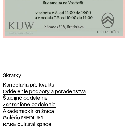
V
Skratky
y
Kancelária pre kvalitu
s
Oddelenie podpory a poradenstva
o
Študijné oddelenie
k
Zahraničné oddelenie
á
Akademická knižnica
š
Galéria MEDIUM
k
RARE cultural space
o