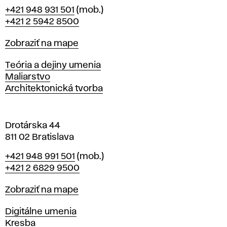
B
Telefón
+421 948 931 501
(mob.)
r
+421 2 5942 8500
a
t
Mapa
Zobraziť na mape
i
s
Katedry
Teória a dejiny umenia
l
Maliarstvo
a
Architektonická tvorba
v
e
Drotárska 44
811 02 Bratislava
Telefón
+421 948 991 501
(mob.)
+421 2 6829 9500
Mapa
Zobraziť na mape
Katedry
Digitálne umenia
Kresba