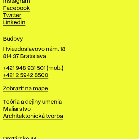
Instagram
h
Facebook
u
Twitter
m
LinkedIn
e
n
Budovy
í
v
Hviezdoslavovo nám. 18
814 37 Bratislava
B
Telefón
+421 948 931 501
(mob.)
r
+421 2 5942 8500
a
t
Mapa
Zobraziť na mape
i
s
Katedry
Teória a dejiny umenia
l
Maliarstvo
a
Architektonická tvorba
v
e