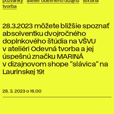
pozvánky
ateliér odevného dizajnu
textilná
tvorba
28.3.2023 môžete bližšie spoznať
absolventku dvojročného
doplnkového štúdia na VŠVU
v ateliéri Odevná tvorba a jej
úspešnú značku MARINÁ
v dizajnovom shope "slávica" na
Laurinskej 19!
28. 3. 2023 o 16.00