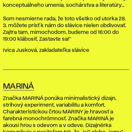
konceptuálneho umenia, sochárstva a literatúry…
Som nesmierne rada, že toto všetko od
utorka 28.
3.
môžete prísť k nám do slávice nielen obdivovať.
Zajtra tam, mimochodom, budeme od
16:00
do
19:00
klábosiť. Zastavte sa!“
Ivica
Jusková, zakladateľka slávice
MARINÁ
Značka
MARINÁ
ponúka minimalistický dizajn,
strihový experiment, variabilitu a komfort.
Charakteristickou črtou MARINY je hravosť a
farebná monochrómnosť. Značka MARINÁ je
akousi hrou s odevom a v odeve. Dizajnérka