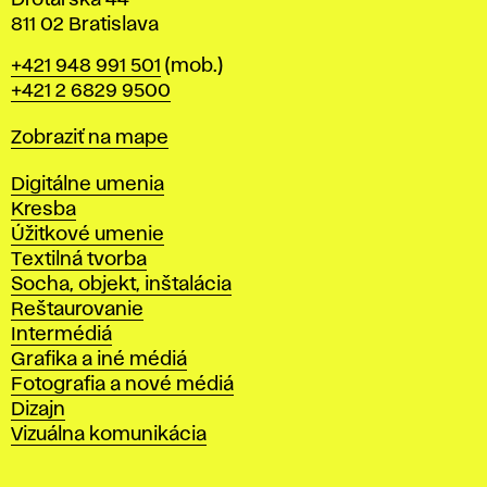
Drotárska 44
811 02 Bratislava
Telefón
+421 948 991 501
(mob.)
+421 2 6829 9500
Mapa
Zobraziť na mape
Katedry
Digitálne umenia
Kresba
Úžitkové umenie
Textilná tvorba
Socha, objekt, inštalácia
Reštaurovanie
Intermédiá
Grafika a iné médiá
Fotografia a nové médiá
Dizajn
Vizuálna komunikácia