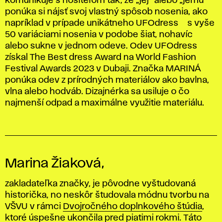
komunikuje s nositeľom tak, že „jej“ alebo „jemu“
ponúka si nájsť svoj vlastný spôsob nosenia, ako
napríklad v prípade unikátneho UFOdress ® s vyše
50 variáciami nosenia v podobe šiat, nohavíc
alebo sukne v jednom odeve. Odev UFOdress ®
získal The Best dress Award na World Fashion
Festival Awards 2023 v Dubaji. Značka MARINÁ
ponúka odev z prírodných materiálov ako bavlna,
vlna alebo hodváb. Dizajnérka sa usiluje o čo
najmenší odpad a maximálne využitie materiálu.
Marina Žiaková,
zakladateľka značky, je pôvodne vyštudovaná
historička, no neskôr študovala módnu tvorbu na
VŠVU v rámci
Dvojročného doplnkového štúdia
,
ktoré úspešne ukončila pred piatimi rokmi. Táto