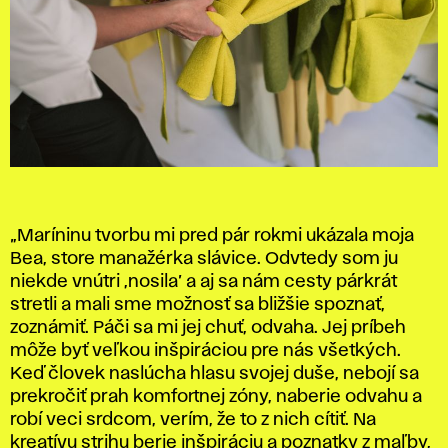
„Maríninu tvorbu mi pred pár rokmi ukázala moja
Bea, store manažérka slávice. Odvtedy som ju
niekde vnútri ,nosila’ a aj sa nám cesty párkrát
stretli a mali sme možnosť sa bližšie spoznať,
zoznámiť. Páči sa mi jej chuť, odvaha. Jej príbeh
môže byť veľkou inšpiráciou pre nás všetkých.
Keď človek naslúcha hlasu svojej duše, nebojí sa
prekročiť prah komfortnej zóny, naberie odvahu a
robí veci srdcom, verím, že to z nich cítiť. Na
kreatívu strihu berie inšpiráciu a poznatky z maľby,