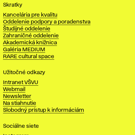
V
Skratky
y
Kancelária pre kvalitu
s
Oddelenie podpory a poradenstva
o
Študijné oddelenie
k
Zahraničné oddelenie
á
Akademická knižnica
š
Galéria MEDIUM
k
RARE cultural space
o
l
a
Užitočné odkazy
v
Intranet VŠVU
ý
Webmail
t
Newsletter
v
Na stiahnutie
a
Slobodný prístup k informáciám
r
n
Sociálne siete
ý
c