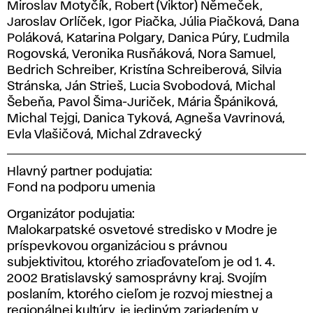
Miroslav Motyčík, Robert (Viktor) Němeček,
Jaroslav Orlíček, Igor Piačka, Júlia Piačková, Dana
Poláková, Katarina Polgary, Danica Púry, Ľudmila
Rogovská, Veronika Rusňáková, Nora Samuel,
Bedrich Schreiber, Kristína Schreiberová, Silvia
Stránska, Ján Strieš, Lucia Svobodová, Michal
Šebeňa, Pavol Šima-Juriček, Mária Špániková,
Michal Tejgi, Danica Tyková, Agneša Vavrinová,
Evla Vlašičová, Michal Zdravecký
Hlavný partner podujatia:
Fond na podporu umenia
Organizátor podujatia:
Malokarpatské osvetové stredisko v Modre je
príspevkovou organizáciou s právnou
subjektivitou, ktorého zriaďovateľom je od 1. 4.
2002 Bratislavský samosprávny kraj. Svojím
poslaním, ktorého cieľom je rozvoj miestnej a
regionálnej kultúry, je jediným zariadením v