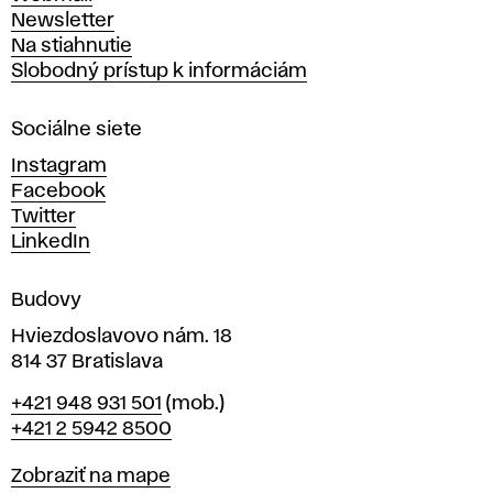
t
Newsletter
v
Na stiahnutie
a
Slobodný prístup k informáciám
r
n
Sociálne siete
ý
c
Instagram
h
Facebook
u
Twitter
m
LinkedIn
e
n
Budovy
í
v
Hviezdoslavovo nám. 18
814 37 Bratislava
B
Telefón
+421 948 931 501
(mob.)
r
+421 2 5942 8500
a
t
Mapa
Zobraziť na mape
i