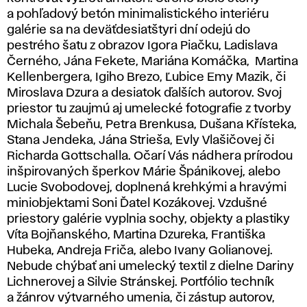
a pohľadový betón minimalistického interiéru
galérie sa na deväťdesiatštyri dní odejú do
pestrého šatu z obrazov Igora Piačku, Ladislava
Černého, Jána Fekete, Mariána Komáčka, Martina
Kellenbergera, Igiho Brezo, Ľubice Emy Mazik, či
Miroslava Dzura a desiatok ďalších autorov. Svoj
priestor tu zaujmú aj umelecké fotografie z tvorby
Michala Šebeňu, Petra Brenkusa, Dušana Křísteka,
Stana Jendeka, Jána Strieša, Evly Vlašičovej či
Richarda Gottschalla. Očarí Vás nádhera prírodou
inšpirovaných šperkov Márie Špánikovej, alebo
Lucie Svobodovej, doplnená krehkými a hravými
miniobjektami Soni Ďatel Kozákovej. Vzdušné
priestory galérie vyplnia sochy, objekty a plastiky
Víta Bojňanského, Martina Dzureka, Františka
Hubeka, Andreja Friča, alebo Ivany Golianovej.
Nebude chýbať ani umelecký textil z dielne Dariny
Lichnerovej a Silvie Stránskej. Portfólio techník
a žánrov výtvarného umenia, či zástup autorov,