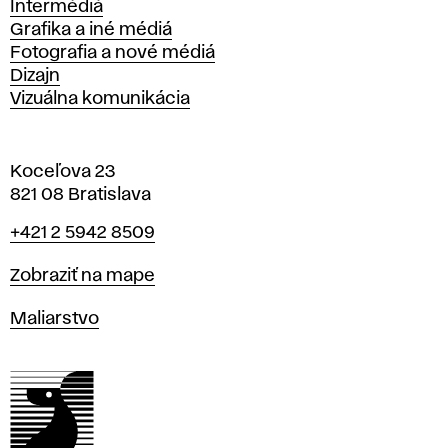
Intermédiá
Grafika a iné médiá
Fotografia a nové médiá
Dizajn
Vizuálna komunikácia
Koceľova 23
821 08 Bratislava
Telefón
+421 2 5942 8509
Mapa
Zobraziť na mape
Katedry
Maliarstvo