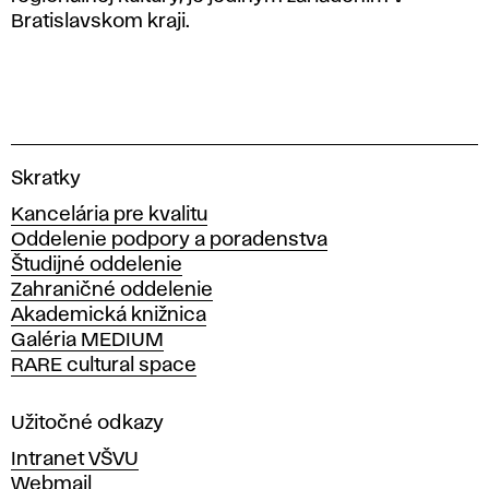
Bratislavskom kraji.
V
Skratky
y
Kancelária pre kvalitu
s
Oddelenie podpory a poradenstva
o
Študijné oddelenie
k
Zahraničné oddelenie
á
Akademická knižnica
š
Galéria MEDIUM
k
RARE cultural space
o
l
a
Užitočné odkazy
v
Intranet VŠVU
ý
Webmail