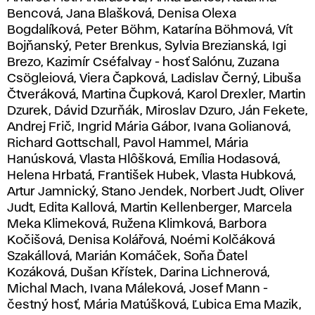
Bencová, Jana Blašková, Denisa Olexa
Bogdalíková, Peter Böhm, Katarína Böhmová, Vít
Bojňanský, Peter Brenkus, Sylvia Brezianská, Igi
Brezo, Kazimír Cséfalvay - hosť Salónu, Zuzana
Csögleiová, Viera Čapková, Ladislav Černý, Libuša
Čtveráková, Martina Čupková, Karol Drexler, Martin
Dzurek, Dávid Dzurňák, Miroslav Dzuro, Ján Fekete,
Andrej Frič, Ingrid Mária Gábor, Ivana Golianová,
Richard Gottschall, Pavol Hammel, Mária
Hanúsková, Vlasta Hlôšková, Emília Hodasová,
Helena Hrbatá, František Hubek, Vlasta Hubková,
Artur Jamnický, Stano Jendek, Norbert Judt, Oliver
Judt, Edita Kallová, Martin Kellenberger, Marcela
Meka Klimeková, Ružena Klimková, Barbora
Kočišová, Denisa Kolářová, Noémi Kolčáková
Szakállová, Marián Komáček, Soňa Ďatel
Kozáková, Dušan Křístek, Darina Lichnerová,
Michal Mach, Ivana Máleková, Josef Mann -
čestný hosť, Mária Matúšková, Ľubica Ema Mazik,