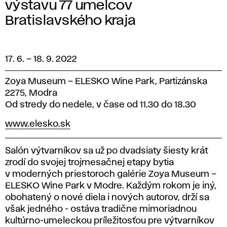
výstavu 77 umelcov
Bratislavského kraja
17. 6.
–
18. 9. 2022
Zoya Museum – ELESKO Wine Park, Partizánska
2275, Modra
Od stredy do nedele, v čase od 11.30 do 18.30
www.elesko.sk
Salón výtvarníkov sa už po dvadsiaty šiesty krát
zrodí do svojej trojmesačnej etapy bytia
v moderných priestoroch galérie Zoya Museum –
ELESKO Wine Park v Modre. Každým rokom je iný,
obohatený o nové diela i nových autorov, drží sa
však jedného - ostáva tradične mimoriadnou
kultúrno-umeleckou príležitosťou pre výtvarníkov