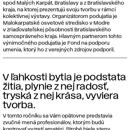
spod Malých Karpát, Bratislavy a z Bratislavského
kraja, na ktorej prezentujú svoju tvorbu v rámci
kolektívnej výstavy. Organizátorom podujatia je
Malokarpatské osvetové stredisko v Modre
v zriaďovateľskej pôsobnosti Bratislavského
samosprávneho kraja. Hlavným partnerom tohto
výnimočného podujatia je Fond na podporu
umenia, ktorý ho z verejných zdrojov podporil.
V ľahkosti bytia je podstata
žitia, plynie z nej radosť,
tryská z nej krása, vyviera
tvorba.
V tomto ročníku sa Vám opätovne predstavia
zvučné mená profesionálov, ktorým budú
kontrovať vyzretí amatéri. Strohé biele steny