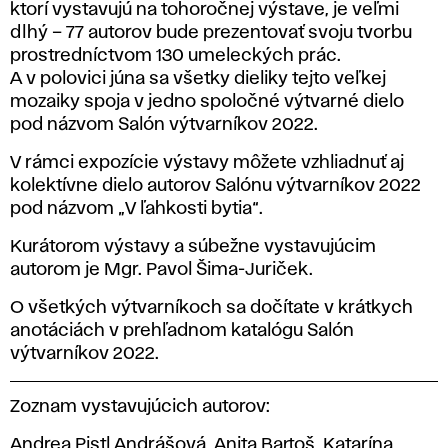
ktorí vystavujú na tohoročnej výstave, je veľmi
dlhý – 77 autorov bude prezentovať svoju tvorbu
prostredníctvom 130 umeleckých prác.
A v polovici júna sa všetky dieliky tejto veľkej
mozaiky spoja v jedno spoločné výtvarné dielo
pod názvom Salón výtvarníkov 2022.
V rámci expozície výstavy môžete vzhliadnuť aj
kolektívne dielo autorov Salónu výtvarníkov 2022
pod názvom „V ľahkosti bytia“.
Kurátorom výstavy a súbežne vystavujúcim
autorom je Mgr. Pavol Šima-Juriček.
O všetkých výtvarníkoch sa dočítate v krátkych
anotáciách v prehľadnom katalógu Salón
výtvarníkov 2022.
Zoznam vystavujúcich autorov:
Andrea Pistl Andrášová, Anita Bartoš, Katarína