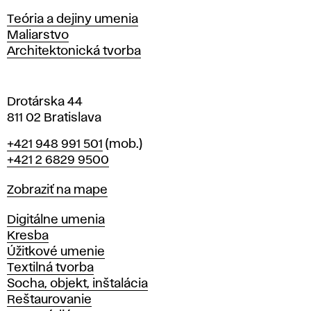
s
Katedry
Teória a dejiny umenia
l
Maliarstvo
a
Architektonická tvorba
v
e
Drotárska 44
811 02 Bratislava
Telefón
+421 948 991 501
(mob.)
+421 2 6829 9500
Mapa
Zobraziť na mape
Katedry
Digitálne umenia
Kresba
Úžitkové umenie
Textilná tvorba
Socha, objekt, inštalácia
Reštaurovanie