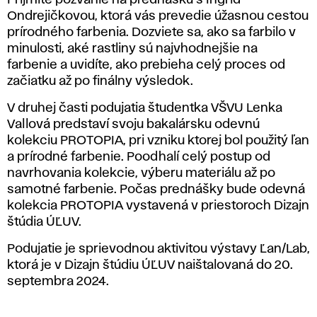
Ondrejičkovou, ktorá vás prevedie úžasnou cestou
prírodného farbenia. Dozviete sa, ako sa farbilo v
minulosti, aké rastliny sú najvhodnejšie na
farbenie a uvidíte, ako prebieha celý proces od
začiatku až po finálny výsledok.
V druhej časti podujatia študentka VŠVU Lenka
Vallová predstaví svoju bakalársku odevnú
kolekciu PROTOPIA, pri vzniku ktorej bol použitý ľan
a prírodné farbenie. Poodhalí celý postup od
navrhovania kolekcie, výberu materiálu až po
samotné farbenie. Počas prednášky bude odevná
kolekcia PROTOPIA vystavená v priestoroch Dizajn
štúdia ÚĽUV.
Podujatie je sprievodnou aktivitou výstavy Ľan/Lab,
ktorá je v Dizajn štúdiu ÚĽUV naištalovaná do 20.
septembra 2024.