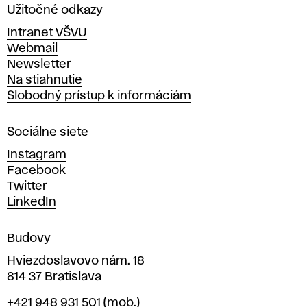
a
Užitočné odkazy
v
Intranet VŠVU
ý
Webmail
t
Newsletter
v
Na stiahnutie
a
Slobodný prístup k informáciám
r
n
Sociálne siete
ý
c
Instagram
h
Facebook
u
Twitter
m
LinkedIn
e
n
Budovy
í
v
Hviezdoslavovo nám. 18
814 37 Bratislava
B
Telefón
+421 948 931 501
(mob.)