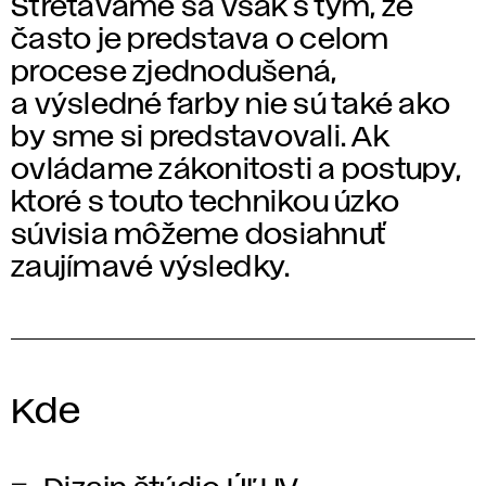
Stretávame sa však s tým, že
často je predstava o celom
procese zjednodušená,
a výsledné farby nie sú také ako
by sme si predstavovali. Ak
ovládame zákonitosti a postupy,
ktoré s touto technikou úzko
súvisia môžeme dosiahnuť
zaujímavé výsledky.
Kde