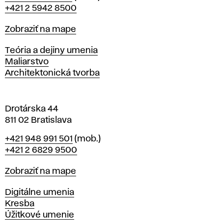
r
+421 2 5942 8500
a
t
Mapa
Zobraziť na mape
i
s
Katedry
Teória a dejiny umenia
l
Maliarstvo
a
Architektonická tvorba
v
e
Drotárska 44
811 02 Bratislava
Telefón
+421 948 991 501
(mob.)
+421 2 6829 9500
Mapa
Zobraziť na mape
Katedry
Digitálne umenia
Kresba
Úžitkové umenie