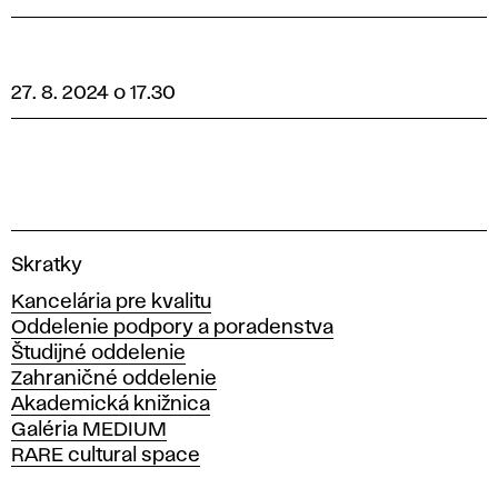
27. 8. 2024 o 17.30
V
Skratky
y
Kancelária pre kvalitu
s
Oddelenie podpory a poradenstva
o
Študijné oddelenie
k
Zahraničné oddelenie
á
Akademická knižnica
š
Galéria MEDIUM
k
RARE cultural space
o
l