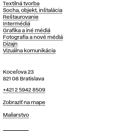
Textilná tvorba
Socha, objekt, inštalácia
Reštaurovanie
Intermédiá
Grafika a iné médiá
Fotografia a nové médiá
Dizajn
Vizuálna komunikácia
Koceľova 23
821 08 Bratislava
Telefón
+421 2 5942 8509
Mapa
Zobraziť na mape
Katedry
Maliarstvo