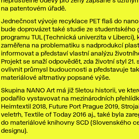
neprůstřelné oděvy pro ženy zapsané s užitný
na patentovém úřadě.
Jednečnost vývoje recyklace PET flaš do nano
bude doprovázet také studie ze studentského
programu TUL (Technická univerzita v Liberci), k
zaměřena na problematiku s nadprodukcí plas
informovat a představí vlastní analýzu životního
Projekt se snaží odpovědět, zda životní styl 21. 
ovlivnit průmysl budoucnosti a představuje ta
materiálové altrnativy popsané výše.
Skupina NANO Art má již 5letou historii, ve kte
podařilo vystavovat na mezinárodních přehlídk
Heimtextil 2018, Future Port Prague 2019, Stroj
veletrh, Textile of Today 2016 aj., také byla zar
do materiálové knihovny SCD (Slovenského c
designu).