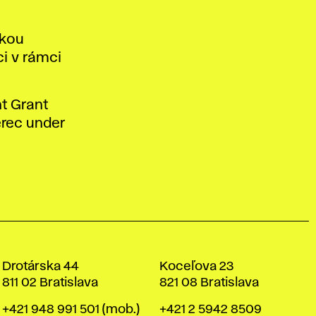
skou
ci v rámci
nt Grant
erec under
Drotárska 44
Koceľova 23
811 02 Bratislava
821 08 Bratislava
Telefón
Telefón
+421 948 991 501
(mob.)
+421 2 5942 8509