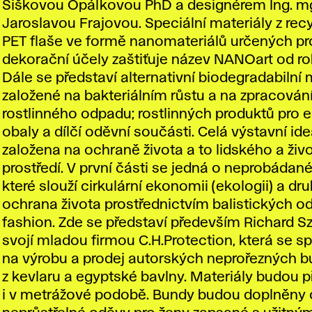
Šiškovou Opálkovou PhD a designérem Ing. mgr
Jaroslavou Frajovou. Speciální materiály z re
PET flaše ve formě nanomateriálů určených pro 
dekorační účely zaštiťuje název NANOart od ro
Dále se představí alternativní biodegradabilní 
založené na bakteriálním růstu a na zpracován
rostlinného odpadu; rostlinných produktů pro 
obaly a dílčí oděvní součásti. Celá výstavní ide
založena na ochraně života a to lidského a živ
prostředí. V první části se jedná o neprobádané
které slouží cirkulární ekonomii (ekologii) a druh
ochrana života prostřednictvím balistických o
fashion. Zde se představí především Richard S
svojí mladou firmou C.H.Protection, která se sp
na výrobu a prodej autorských neprořezných 
z kevlaru a egyptské bavlny. Materiály budou 
i v metrážové podobě. Bundy budou doplněny 