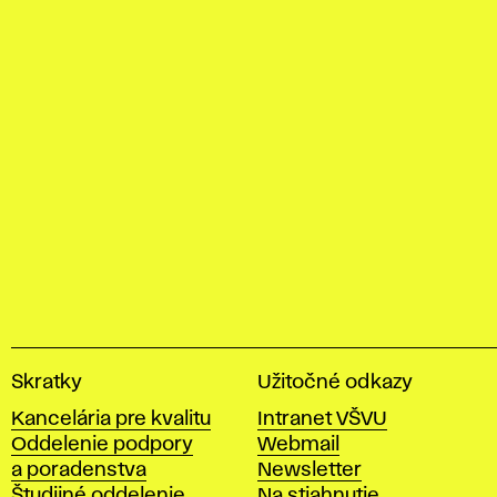
V
Skratky
Užitočné odkazy
y
Kancelária pre kvalitu
Intranet VŠVU
s
Oddelenie podpory
Webmail
o
a poradenstva
Newsletter
k
Študijné oddelenie
Na stiahnutie