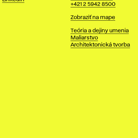
+421 2 5942 8500
Mapa
Zobraziť na mape
Katedry
Teória a dejiny umenia
Maliarstvo
Architektonická tvorba