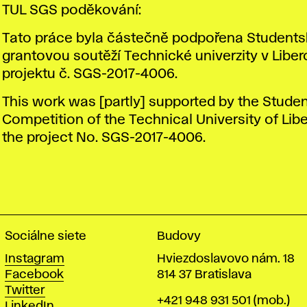
TUL SGS poděkování:
Tato práce byla částečně podpořena Student
grantovou soutěží Technické univerzity v Liber
projektu č. SGS-2017-4006.
This work was [partly] supported by the Stude
Competition of the Technical University of Lib
the project No. SGS-2017-4006.
Sociálne siete
Budovy
Instagram
Hviezdoslavovo nám. 18
Facebook
814 37 Bratislava
Twitter
Telefón
+421 948 931 501
(mob.)
LinkedIn