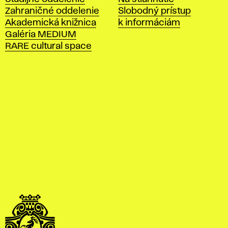
á
Zahraničné oddelenie
Slobodný prístup
š
Akademická knižnica
k informáciám
k
Galéria MEDIUM
o
RARE cultural space
l
a
v
ý
t
v
a
r
n
ý
c
h
u
m
e
n