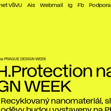
anet VŠVU
Ais
Webmail
Ig
Fb
Podpora
n na PRAGUE DESIGN WEEK
H.Protection n
IGN WEEK
Recyklovaný nanomateriál, s
oděvy budou vystaveny na