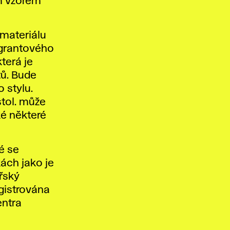
m vzorem
materiálu
 grantového
terá je
tů. Bude
 stylu.
stol. může
ké některé
ré se
ách jako je
ařský
egistrována
entra