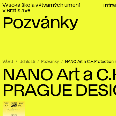
Vysoká škola výtvarných umení
Intr
v Bratislave
Pozvánky
VŠVU
Udalosti
Pozvánky
NANO Art a C.H.Protectio
NANO Art a C.
PRAGUE DES