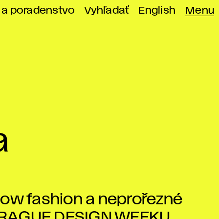
 a poradenstvo
Vyhľadať
English
Menu
a
low fashion a neprořezné
 PRAGUE DESIGN WEEKU