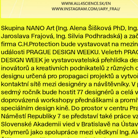
Skupina NANO Art (Ing. Alena Šišková PhD, Ing.,
Jaroslava Frajová, Ing. Silvia Podhradská) a zač
firma C.H.Protection bude vystavovat na mezi
události PRAGUE DESIGN WEEKU. Veletrh PR
DESIGN WEEK je vystavovatelská přehlídka de
inovátorů a kreativních podnikatelů z různých o
designu určená pro propagaci projektů a vytvo
kontaktní sítě mezi designéry a návštěvníky. V p
sedmý ročník bude hostit 77 designérů a celá 
doprovázená workshopy přednáškami a promít
speciálním design kině. Do prostor v centru Pr
Náměstí Republiky 7 se představí také práce vz
Slovenské Akademii vied v Bratislavě na Ústa
Polymerů jako spolupráce mezi vědkyní Ing. A