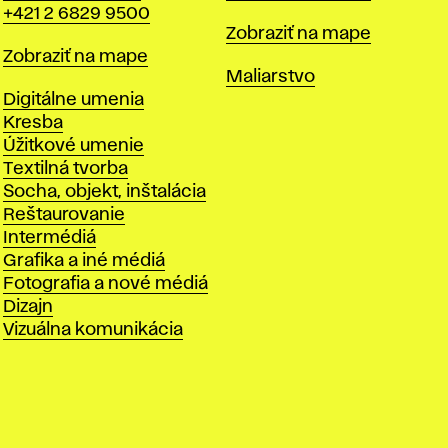
+421 2 6829 9500
Mapa
Zobraziť na mape
Mapa
Zobraziť na mape
Katedry
Maliarstvo
Katedry
Digitálne umenia
Kresba
Úžitkové umenie
Textilná tvorba
Socha, objekt, inštalácia
Reštaurovanie
Intermédiá
Grafika a iné médiá
Fotografia a nové médiá
Dizajn
Vizuálna komunikácia