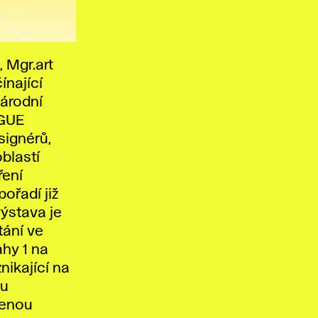
 Mgr.art
ínající
národní
AGUE
signérů,
blastí
ření
ořadí již
výstava je
ání ve
ahy 1 na
nikající na
vu
lenou