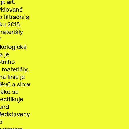
. art.
cyklované
filtrační a
ku 2015.
materiály
í
ekologické
a je
otního
 materiály,
á linie je
děvů a slow
záko se
ecifikuje
bund
představeny
o