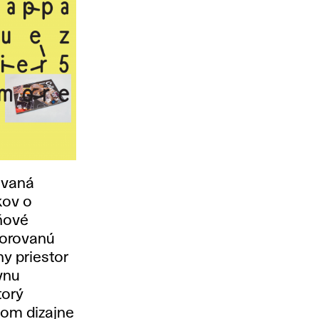
ovaná
kov o
dňové
torovanú
ny priestor
vnu
torý
kom dizajne