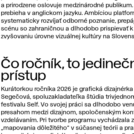
a prirodzene oslovuje medzinárodné publikum.
prebieha v anglickom jazyku. Ambíciou platfor
systematicky rozvíjať odborné poznanie, prepá
scénu so zahraničnou a dlhodobo prispievať k
zvyšovaniu úrovne vizuálnej kultúry na Sloven
Čo ročník, to jedineč
prístup
Kurátorkou ročníka 2026 je grafická dizajnérk
Segečová
, spoluzakladateľka štúdia trivjedno
festivalu Self. Vo svojej práci sa dlhodobo ven
presahom medzi dizajnom, spoločenským kon
vzdelávaním. Pri tvorbe programu vychádzala 
„mapovania dôležitého“ v súčasnej teórii a prax