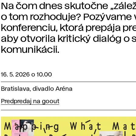
Na čom dnes skutočne „záleží
o tom rozhoduje? Pozývame 
konferenciu, ktorá prepája pr
aby otvorila kritický dialóg o
komunikácii.
16. 5. 2026 o 10.00
Bratislava, divadlo Aréna
Predpredaj na goout