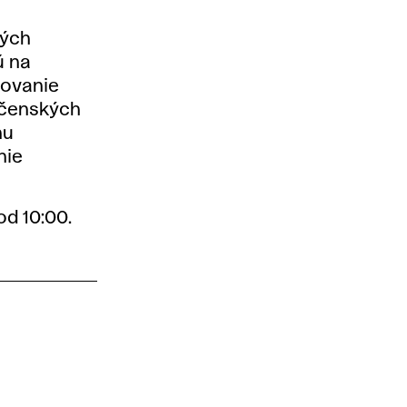
dých
ú na
govanie
ločenských
nu
nie
od 10:00.