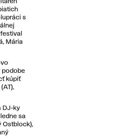
itáreň
piatich
lupráci s
álnej
festival
á, Mária
ovo
v podobe
ť kúpiť
s
(AT),
a DJ-ky
sledne sa
 Ostblock),
aný