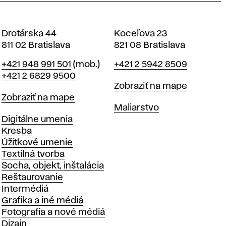
Drotárska 44
Koceľova 23
811 02 Bratislava
821 08 Bratislava
Telefón
Telefón
+421 948 991 501
(mob.)
+421 2 5942 8509
+421 2 6829 9500
Mapa
Zobraziť na mape
Mapa
Zobraziť na mape
Katedry
Maliarstvo
Katedry
Digitálne umenia
Kresba
Úžitkové umenie
Textilná tvorba
Socha, objekt, inštalácia
Reštaurovanie
Intermédiá
Grafika a iné médiá
Fotografia a nové médiá
Dizajn