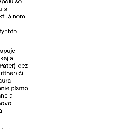
Spolu so
u
a
aktuálnom
 týchto
mapuje
ckej a
Pater
), cez
üttner
) či
aura
anie písmo
mne a
hovo
a