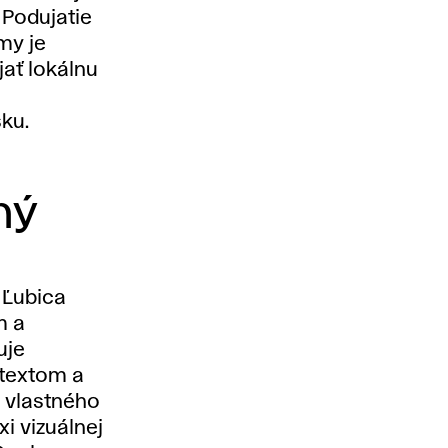
 Podujatie
my je
jať lokálnu
sku.
ný
a
Ľubica
m a
uje
textom a
z vlastného
i vizuálnej