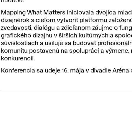
hudbou.
Mapping What Matters iniciovala dvojica mla
dizajnérok s cieľom vytvoriť platformu založen
zvedavosti, dialógu a zdieľanom záujme o fun
grafického dizajnu v širších kultúrnych a spo
súvislostiach a usiluje sa budovať profesionál
komunitu postavenú na spolupráci a výmene, 
konkurencii.
Konferencia sa udeje 16. mája v divadle Aréna 