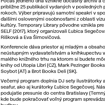
Počas jedného dňa vznikne dočasný archív a č
približne 25 publikácií vydaných v posledných 
rokoch. Výber pripravujú samotní speakri v spo
ďalšími oslovenými osobnosťami z oblasti vizu
kultúry. Temporary Library pôvodne vznikla pre 
SELF (2017), ktorý organizovali Ľubica Segečov
Rišková a Eva Šimovičová.
Konferencie dáva priestor aj mladým a obsah
neústupným vydavateľstvám a kníhkupectvu 
malého knižného trhu na ktorom si budete môc
knihy od
Utopia Libri
(CZ),
Mark Pezinger Book
Soybot
(AT) a
Brot Books Deli
(SK).
Večerný program doplnia DJ sety ilustrátorky 
seafur, ako aj kurátorky Ľubice Segečovej. Ná
podujatie presunie do centra Bratislavy (Temný
kde bude pokračovať voľný program sprevádz