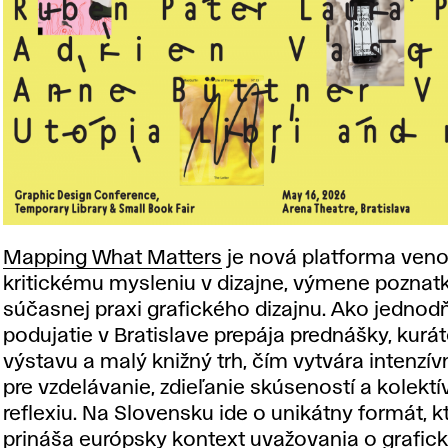
Mapping What Matters
je nová platforma ven
kritickému mysleniu v dizajne, výmene poznat
súčasnej praxi grafického dizajnu. Ako jedno
podujatie v Bratislave prepája prednášky, kurá
výstavu a malý knižný trh, čím vytvára intenzív
pre vzdelávanie, zdieľanie skúseností a kolektí
reflexiu. Na Slovensku ide o unikátny formát, k
prináša európsky kontext uvažovania o grafic