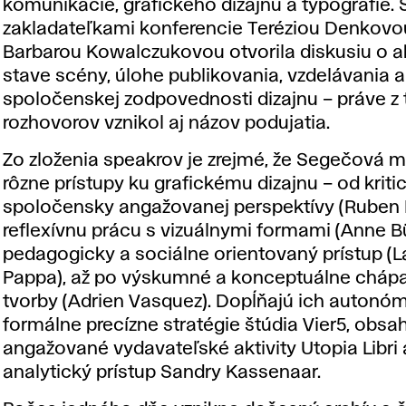
komunikácie, grafického dizajnu a typografie. 
zakladateľkami konferencie
Teréziou Denkovo
Barbarou Kowalczukovou
otvorila diskusiu o 
stave scény, úlohe publikovania, vzdelávania a
spoločenskej zodpovednosti dizajnu – práve z
rozhovorov vznikol aj názov podujatia.
Zo zloženia speakrov je zrejmé, že Segečová 
rôzne prístupy ku grafickému dizajnu – od kriti
spoločensky angažovanej perspektívy (
Ruben 
reflexívnu prácu s vizuálnymi formami (
Anne B
pedagogicky a sociálne orientovaný prístup (
L
Pappa
), až po výskumné a konceptuálne cháp
tvorby (
Adrien Vasquez
). Dopĺňajú ich autonó
formálne precízne stratégie štúdia
Vier5
, obsa
angažované vydavateľské aktivity
Utopia Libri
analytický prístup
Sandry Kassenaar
.