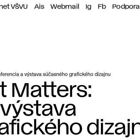
anet VŠVU
Ais
Webmail
Ig
Fb
Podpora
ferencia a výstava súčasného grafického dizajnu
 Matters:
 výstava
fického dizaj