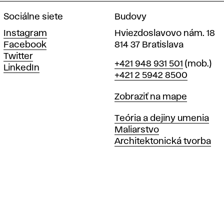
Sociálne siete
Budovy
Instagram
Hviezdoslavovo nám. 18
Facebook
814 37 Bratislava
Twitter
Telefón
+421 948 931 501
(mob.)
LinkedIn
+421 2 5942 8500
Mapa
Zobraziť na mape
Katedry
Teória a dejiny umenia
Maliarstvo
Architektonická tvorba