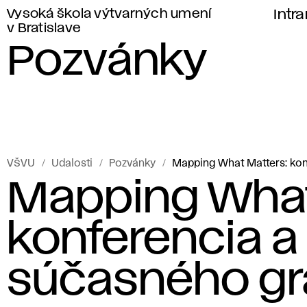
Vysoká škola výtvarných umení
Intr
v Bratislave
Pozvánky
VŠVU
Udalosti
Pozvánky
Mapping What Matters: kon
Mapping What
konferencia a
súčasného gra