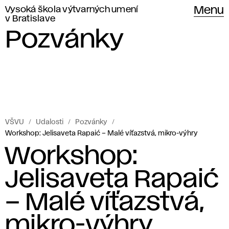
Vysoká škola výtvarných umení
Menu
v Bratislave
Pozvánky
VŠVU
Udalosti
Pozvánky
Workshop: Jelisaveta Rapaić – Malé víťazstvá, mikro-výhry
Workshop:
Jelisaveta Rapaić
– Malé víťazstvá,
mikro-výhry