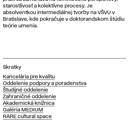
starostlivosť a kolektívne procesy. Je
absolventkou intermediálnej tvorby na VŠVU v
Bratislave, kde pokračuje v doktorandskom štúdiu
teórie umenia.
V
Skratky
y
Kancelária pre kvalitu
s
Oddelenie podpory a poradenstva
o
Študijné oddelenie
k
Zahraničné oddelenie
á
Akademická knižnica
š
Galéria MEDIUM
k
RARE cultural space
o
l