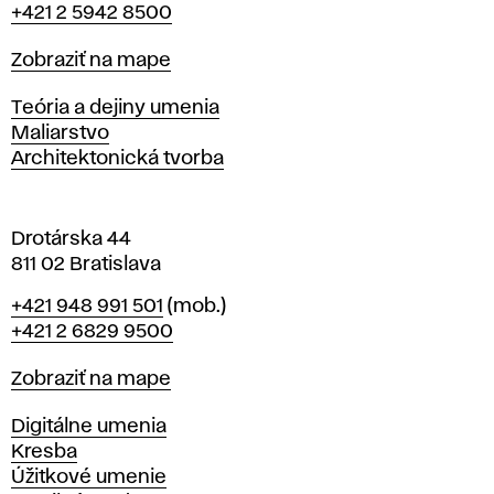
+421 2 5942 8500
a
t
Mapa
Zobraziť na mape
i
s
Katedry
Teória a dejiny umenia
l
Maliarstvo
a
Architektonická tvorba
v
e
Drotárska 44
811 02 Bratislava
Telefón
+421 948 991 501
(mob.)
+421 2 6829 9500
Mapa
Zobraziť na mape
Katedry
Digitálne umenia
Kresba
Úžitkové umenie