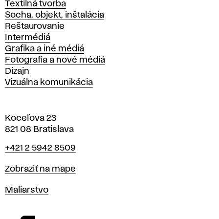
Textilná tvorba
Socha, objekt, inštalácia
Reštaurovanie
Intermédiá
Grafika a iné médiá
Fotografia a nové médiá
Dizajn
Vizuálna komunikácia
Koceľova 23
821 08 Bratislava
Telefón
+421 2 5942 8509
Mapa
Zobraziť na mape
Katedry
Maliarstvo