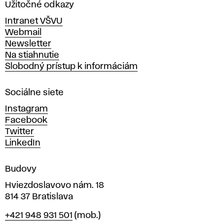
a
Užitočné odkazy
v
Intranet VŠVU
ý
Webmail
t
Newsletter
v
Na stiahnutie
a
Slobodný prístup k informáciám
r
n
Sociálne siete
ý
c
Instagram
h
Facebook
u
Twitter
m
LinkedIn
e
n
Budovy
í
v
Hviezdoslavovo nám. 18
814 37 Bratislava
B
Telefón
+421 948 931 501
(mob.)
r