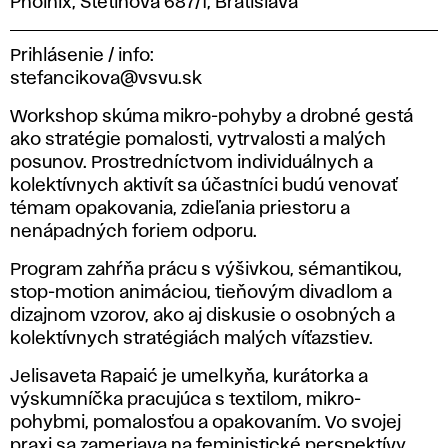
Phoinix, Štetinova 687/1, Bratislava
Prihlásenie / info:
stefancikova@vsvu.sk
Workshop skúma mikro-pohyby a drobné gestá
ako stratégie pomalosti, vytrvalosti a malých
posunov. Prostredníctvom individuálnych a
kolektívnych aktivít sa účastníci budú venovať
témam opakovania, zdieľania priestoru a
nenápadných foriem odporu.
Program zahŕňa prácu s výšivkou, sémantikou,
stop-motion animáciou, tieňovým divadlom a
dizajnom vzorov, ako aj diskusie o osobných a
kolektívnych stratégiách malých víťazstiev.
Jelisaveta Rapaić je umelkyňa, kurátorka a
výskumníčka pracujúca s textilom, mikro-
pohybmi, pomalosťou a opakovaním. Vo svojej
praxi sa zameriava na feministické perspektívy,