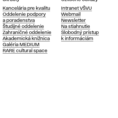
y
Kancelária pre kvalitu
Intranet VŠVU
s
Oddelenie podpory
Webmail
o
a poradenstva
Newsletter
k
Študijné oddelenie
Na stiahnutie
á
Zahraničné oddelenie
Slobodný prístup
š
Akademická knižnica
k informáciám
k
Galéria MEDIUM
o
RARE cultural space
l
a
v
ý
t
v
a
r
n
ý
c