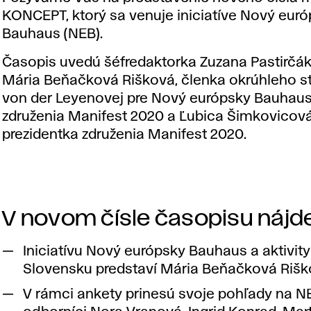
KONCEPT, ktorý sa venuje iniciatíve Nový eur
Bauhaus (NEB).
Časopis uvedú šéfredaktorka Zuzana Pastirčá
Mária Beňačková Rišková, členka okrúhleho st
von der Leyenovej pre Nový európsky Bauhaus
združenia Manifest 2020 a Ľubica Šimkovicová
prezidentka združenia Manifest 2020.
V novom čísle časopisu nájde
Iniciatívu Nový európsky Bauhaus a aktivit
Slovensku predstaví Mária Beňačková Rišk
V rámci ankety prinesú svoje pohľady na N