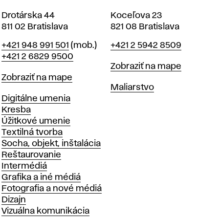
Drotárska 44
Koceľova 23
811 02 Bratislava
821 08 Bratislava
Telefón
Telefón
+421 948 991 501
(mob.)
+421 2 5942 8509
+421 2 6829 9500
Mapa
Zobraziť na mape
Mapa
Zobraziť na mape
Katedry
Maliarstvo
Katedry
Digitálne umenia
Kresba
Úžitkové umenie
Textilná tvorba
Socha, objekt, inštalácia
Reštaurovanie
Intermédiá
Grafika a iné médiá
Fotografia a nové médiá
Dizajn
Vizuálna komunikácia