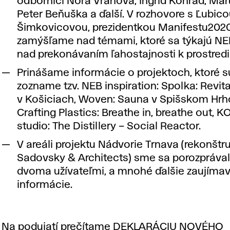
odborníci Nora Vranová, Ingrid Konrad, Mart
Peter Beňuška a ďalší. V rozhovore s Ľubic
Šimkovicovou, prezidentkou Manifestu2020
zamýšľame nad témami, ktoré sa týkajú NEB
nad prekonávaním ľahostajnosti k prostredi
Prinášame informácie o projektoch, ktoré s
zozname tzv. NEB inspiration: Spolka: Revit
v Košiciach, Woven: Sauna v Spišskom Hrh
Crafting Plastics: Breathe in, breathe out, 
studio: The Distillery – Social Reactor.
V areáli projektu Nádvorie Trnava (rekonštr
Sadovsky & Architects) sme sa porozprávali
dvoma užívateľmi, a mnohé ďalšie zaujíma
informácie.
Na podujatí prečítame
DEKLARÁCIU NOVÉHO