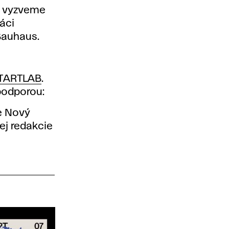
 vyzveme
áci
Bauhaus.
TARTLAB
.
podporou:
e Nový
ej redakcie