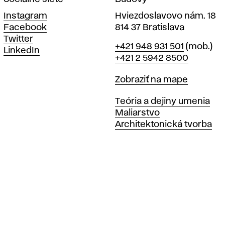
Instagram
Hviezdoslavovo nám. 18
Facebook
814 37 Bratislava
Twitter
Telefón
+421 948 931 501
(mob.)
LinkedIn
+421 2 5942 8500
Mapa
Zobraziť na mape
Katedry
Teória a dejiny umenia
Maliarstvo
Architektonická tvorba