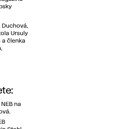
ópsky
k Duchová,
ola Ursuly
 a členka
,
te:
y NEB na
ová.
EB