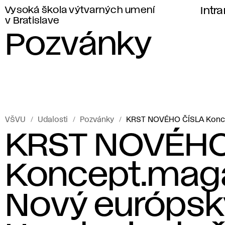
Vysoká škola výtvarných umení
Intr
v Bratislave
Pozvánky
VŠVU
Udalosti
Pozvánky
KRST NOVÉHO ČÍSLA Koncep
KRST NOVÉHO
Koncept.maga
Nový európsk