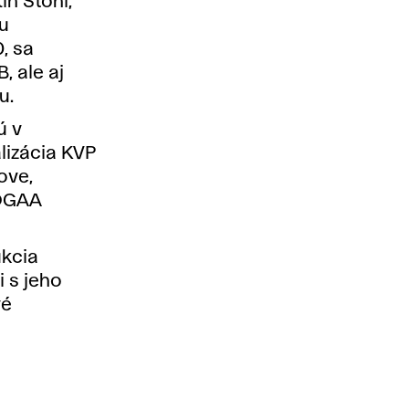
in Stohl,
ou
, sa
, ale aj
u.
ú v
alizácia KVP
ove,
KOGAA
ukcia
 s jeho
vé