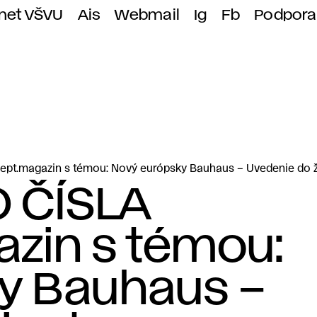
anet VŠVU
Ais
Webmail
Ig
Fb
Podpora
t.magazin s témou: Nový európsky Bauhaus – Uvedenie do ž
 ČÍSLA
zin s témou:
y Bauhaus –