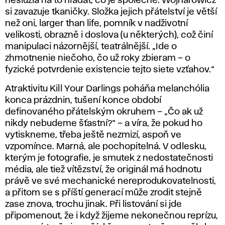
neslúžia na to hľadať, čo je společné. Wojnarowicz
si zavazuje tkaničky. Složka jejich přátelství je větší
než oni, larger than life, pomník v nadživotní
velikosti, obrazně i doslova (u některých), což činí
manipulaci názornější, teatrálnější. „Ide o
zhmotnenie niečoho, čo už roky zbieram – o
fyzické potvrdenie existencie tejto siete vzťahov.“
Atraktivitu Kill Your Darlings poháňa melanchólia
konca prázdnin, tušení konce období
definovaného přátelským okruhem – „Čo ak už
nikdy nebudeme šťastní?“ – a víra, že pokud ho
vytiskneme, třeba ještě nezmizí, aspoň ve
vzpomínce. Marná, ale pochopitelná. V odlesku,
kterým je fotografie, je smutek z nedostatečnosti
média, ale tiež vítězství, že originál má hodnotu
právě ve své mechanické nereprodukovatelnosti,
a přitom se s příští generací může zrodit stejně
zase znova, trochu jinak. Při listování si jde
připomenout, že i když žijeme nekonečnou reprízu,