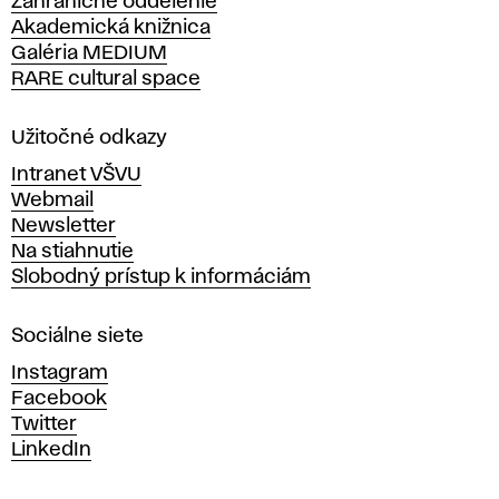
Zahraničné oddelenie
á
Akademická knižnica
š
Galéria MEDIUM
k
RARE cultural space
o
l
a
Užitočné odkazy
v
Intranet VŠVU
ý
Webmail
t
Newsletter
v
Na stiahnutie
a
Slobodný prístup k informáciám
r
n
Sociálne siete
ý
c
Instagram
h
Facebook
u
Twitter
m
LinkedIn
e
n