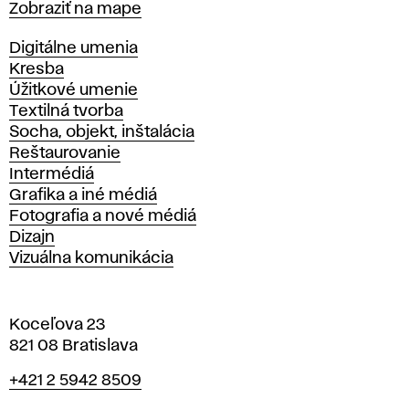
Mapa
Zobraziť na mape
Katedry
Digitálne umenia
Kresba
Úžitkové umenie
Textilná tvorba
Socha, objekt, inštalácia
Reštaurovanie
Intermédiá
Grafika a iné médiá
Fotografia a nové médiá
Dizajn
Vizuálna komunikácia
Koceľova 23
821 08 Bratislava
Telefón
+421 2 5942 8509