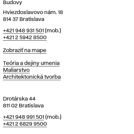
Budovy
í
v
Hviezdoslavovo nám. 18
814 37 Bratislava
B
Telefón
+421 948 931 501
(mob.)
r
+421 2 5942 8500
a
t
Mapa
Zobraziť na mape
i
s
Katedry
Teória a dejiny umenia
l
Maliarstvo
a
Architektonická tvorba
v
e
Drotárska 44
811 02 Bratislava
Telefón
+421 948 991 501
(mob.)
+421 2 6829 9500