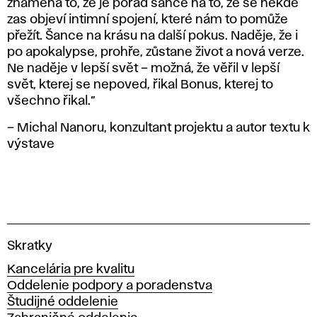
znamená to, že je pořád šance na to, že se někde
zas objeví intimní spojení, které nám to pomůže
přežít. Šance na krásu na další pokus. Naděje, že i
po apokalypse, prohře, zůstane život a nová verze.
Ne naděje v lepší svět – možná, že věřil v lepší
svět, kterej se nepoved, řikal Bonus, kterej to
všechno řikal.”
– Michal Nanoru, konzultant projektu a autor textu k
výstave
V
Skratky
y
Kancelária pre kvalitu
s
Oddelenie podpory a poradenstva
o
Študijné oddelenie
k