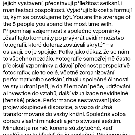
jejich vystavení, představují příležitost setkání, i
manifestaci pospolitosti. Vyjadřují blízkost a formují
to, kým se považujeme být. You are the average of
the 5 people you spend the most time with.
Připomínají vzájemnost a společné vzpomínky –
„časť tejto komunity po prvýkrát uvidí množstvo
fotografií, ktoré doteraz zostávali skryté“ – a
oslavují, co je spojuje. Fotka jako důkaz, že se nám
to všechno nezdálo. Fotografie samozřejmě často
přepisují vzpomínky a dávají přednost perspektivě
fotografky, ale to celé, včetně zorganizování
performativního setkání, rituálu společné činnosti
ve stylu draní peří, je další emoční péče, udržování
a investice do vztahů, další vizualizace neviditelné
(ženské) práce. Performance sestavování jako
projev skupinové dispozice, a vazba družná
transformovaná do vazby knižní. Společná volba
obrazu vlastní minulosti a jeho stvrzení sešitím.
Minulosť je na nič, korene sú zbytočné, keď