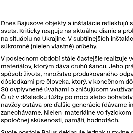
Dnes Bajusove objekty a inštalácie reflektujú 
sveta. Kriticky reaguje na aktuálne dianie a pr
na situáciu na Ukrajine. V subtílnejších inšta
súkromné (nielen vlastné) príbehy.
V poslednom období stále častejšie realizuje
materiálov, ktorým dáva druhú šancu. Jeho 
spôsob života, množstvo produkovaného odpad
dôsledkami pre človeka, ktorý, v konečnom dôs
Sú ovplyvnené úvahami o zničujúcom využívan
Či už v dôsledku túžby po moci alebo bohatstv
navždy ostáva pre ďalšie generácie (dávame i
zanechávame. Nielen materiálne vo fyzickom p
spoločnej skúsenosti, pamäti, hodnotách.
Svoje postoje Bajus deklaruje jednak v rovine o