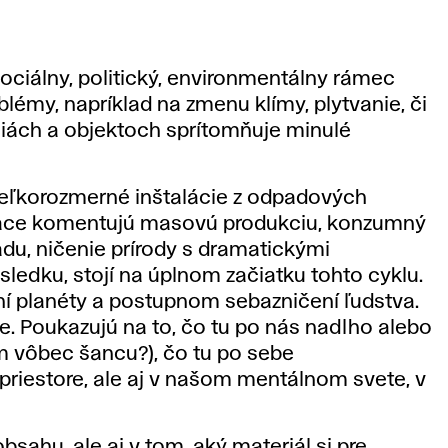
sociálny, politický, environmentálny rámec
oblémy, napríklad na zmenu klímy, plytvanie, či
láciách a objektoch sprítomňuje minulé
 veľkorozmerné inštalácie z odpadových
práce komentujú masovú produkciu, konzumný
u, ničenie prírody s dramatickými
ledku, stojí na úplnom začiatku tohto cyklu.
í planéty a postupnom sebazničení ľudstva.
e. Poukazujú na to, čo tu po nás nadlho alebo
m vôbec šancu?), čo tu po sebe
riestore, ale aj v našom mentálnom svete, v
bsahu, ale aj v tom, aký materiál si pre