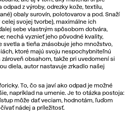
 odpad z výroby, odrezky kože, textilu,
ané) obaly surovín, polotovarov a pod. Snaží
celej svojej tvorbe), maximálne ich
y ďalej sebe vlastným spôsobom dotvára,
 nechá vyznieť jeho pôvodné kvality,
ie svetla a tieňa znásobuje jeho množstvo,
ciách, ktoré majú svoju nespochybniteľnú
va zároveň obsahom, takže pri uvedomení si
u diela, autor nastavuje zrkadlo našej
ricky. To, čo sa javí ako odpad je možné
šie, napríklad na umenie. Je to otázka postoja:
prístup môže dať veciam, hodnotám, ľuďom
vať nádej a príležitosť.