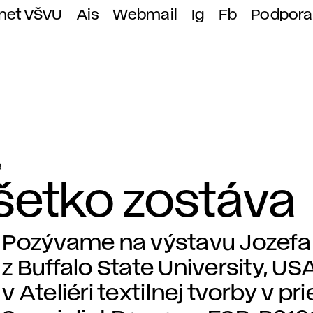
anet VŠVU
Ais
Webmail
Ig
Fb
Podpora
a
Všetko zostáva
Pozývame na výstavu Jozefa
z Buffalo State University, U
v Ateliéri textilnej tvorby v p