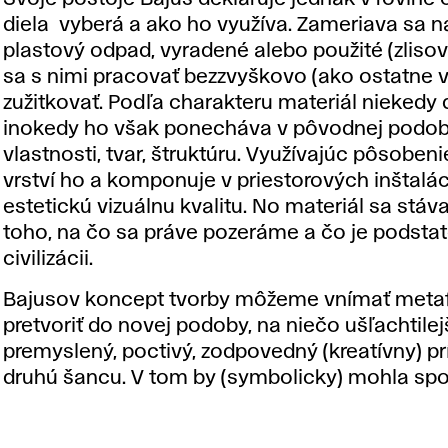
diela vyberá a ako ho využíva. Zameriava sa na
plastový odpad, vyradené alebo použité (zlisov
sa s nimi pracovať bezzvyškovo (ako ostatne v 
zužitkovať. Podľa charakteru materiál nieked
inokedy ho však ponecháva v pôvodnej podobe;
vlastnosti, tvar, štruktúru. Využívajúc pôsoben
vrství ho a komponuje v priestorových inštalá
estetickú vizuálnu kvalitu. No materiál sa stá
toho, na čo sa práve pozeráme a čo je podstato
civilizácii.
Bajusov koncept tvorby môžeme vnímať metafo
pretvoriť do novej podoby, na niečo ušľachtilej
premyslený, poctivý, zodpovedný (kreatívny) 
druhú šancu. V tom by (symbolicky) mohla spočí