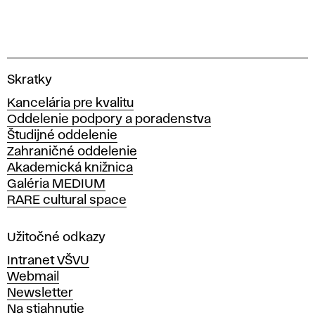
V
Skratky
y
Kancelária pre kvalitu
s
Oddelenie podpory a poradenstva
o
Študijné oddelenie
k
Zahraničné oddelenie
á
Akademická knižnica
š
Galéria MEDIUM
k
RARE cultural space
o
l
a
Užitočné odkazy
v
Intranet VŠVU
ý
Webmail
t
Newsletter
v
Na stiahnutie