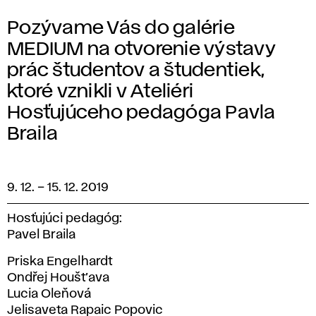
Pozývame Vás do galérie
MEDIUM na otvorenie výstavy
prác študentov a študentiek,
ktoré vznikli v Ateliéri
Hosťujúceho pedagóga Pavla
Braila
9. 12.
–
15. 12. 2019
Hosťujúci pedagóg:
Pavel Braila
Priska Engelhardt
Ondřej Houšt’ava
Lucia Oleňová
Jelisaveta Rapaic Popovic