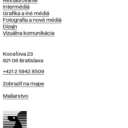
Reštaurovanie
Intermédiá
Grafika a iné médiá
Fotografia a nové médiá
Dizajn
Vizuálna komunikácia
Koceľova 23
821 08 Bratislava
Telefón
+421 2 5942 8509
Mapa
Zobraziť na mape
Katedry
Maliarstvo