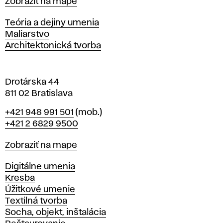
Mapa
Zobraziť na mape
i
s
Katedry
Teória a dejiny umenia
l
Maliarstvo
a
Architektonická tvorba
v
e
Drotárska 44
811 02 Bratislava
Telefón
+421 948 991 501
(mob.)
+421 2 6829 9500
Mapa
Zobraziť na mape
Katedry
Digitálne umenia
Kresba
Úžitkové umenie
Textilná tvorba
Socha, objekt, inštalácia