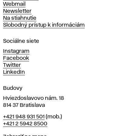
ý
Webmail
t
Newsletter
v
Na stiahnutie
a
Slobodný prístup k informáciám
r
n
Sociálne siete
ý
c
Instagram
h
Facebook
u
Twitter
m
LinkedIn
e
n
Budovy
í
v
Hviezdoslavovo nám. 18
814 37 Bratislava
B
Telefón
+421 948 931 501
(mob.)
r
+421 2 5942 8500
a
t