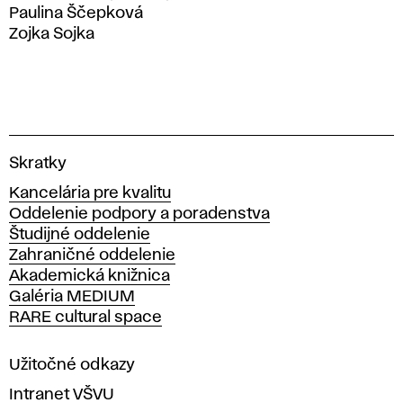
Paulina Ščepková
Zojka Sojka
V
Skratky
y
Kancelária pre kvalitu
s
Oddelenie podpory a poradenstva
o
Študijné oddelenie
k
Zahraničné oddelenie
á
Akademická knižnica
š
Galéria MEDIUM
k
RARE cultural space
o
l
a
Užitočné odkazy
v
Intranet VŠVU