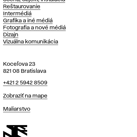
Reštaurovanie
Intermédiá
Grafika a iné médiá
Fotografia a nové médiá
Dizajn
Vizuálna komunikácia
Koceľova 23
821 08 Bratislava
Telefón
+421 2 5942 8509
Mapa
Zobraziť na mape
Katedry
Maliarstvo