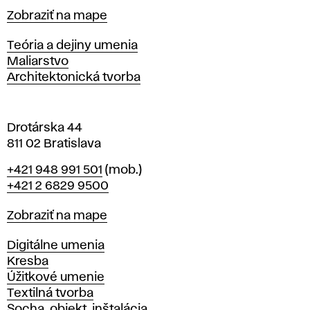
t
Mapa
Zobraziť na mape
i
s
Katedry
Teória a dejiny umenia
l
Maliarstvo
a
Architektonická tvorba
v
e
Drotárska 44
811 02 Bratislava
Telefón
+421 948 991 501
(mob.)
+421 2 6829 9500
Mapa
Zobraziť na mape
Katedry
Digitálne umenia
Kresba
Úžitkové umenie
Textilná tvorba
Socha, objekt, inštalácia