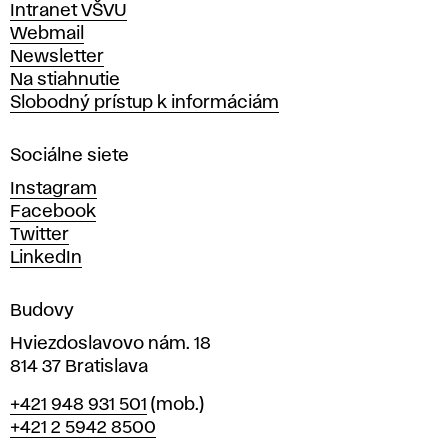
Intranet VŠVU
ý
Webmail
t
Newsletter
v
Na stiahnutie
a
Slobodný prístup k informáciám
r
n
Sociálne siete
ý
c
Instagram
h
Facebook
u
Twitter
m
LinkedIn
e
n
Budovy
í
v
Hviezdoslavovo nám. 18
814 37 Bratislava
B
Telefón
+421 948 931 501
(mob.)
r
+421 2 5942 8500
a