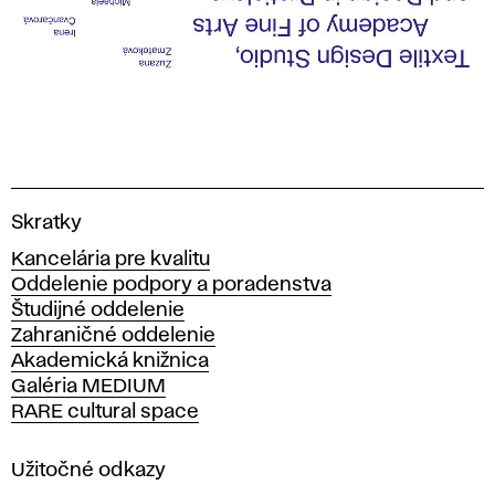
V
Skratky
y
Kancelária pre kvalitu
s
Oddelenie podpory a poradenstva
o
Študijné oddelenie
k
Zahraničné oddelenie
á
Akademická knižnica
š
Galéria MEDIUM
k
RARE cultural space
o
l
a
Užitočné odkazy
v