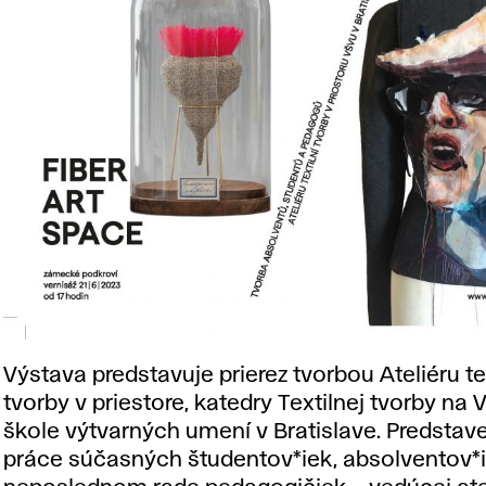
Výstava predstavuje prierez tvorbou Ateliéru te
tvorby v priestore, katedry Textilnej tvorby na 
škole výtvarných umení v Bratislave. Predsta
práce súčasných študentov*iek, absolventov*i