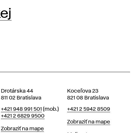
ej
Drotárska 44
Koceľova 23
811 02 Bratislava
821 08 Bratislava
Telefón
Telefón
+421 948 991 501
(mob.)
+421 2 5942 8509
+421 2 6829 9500
Mapa
Zobraziť na mape
Mapa
Zobraziť na mape