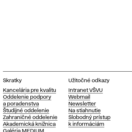
V
Skratky
Užitočné odkazy
y
Kancelária pre kvalitu
Intranet VŠVU
s
Oddelenie podpory
Webmail
o
a poradenstva
Newsletter
k
Študijné oddelenie
Na stiahnutie
á
Zahraničné oddelenie
Slobodný prístup
š
Akademická knižnica
k informáciám
k
Galéria MEDIUM