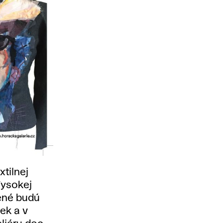
xtilnej
Vysokej
vené budú
ek a v