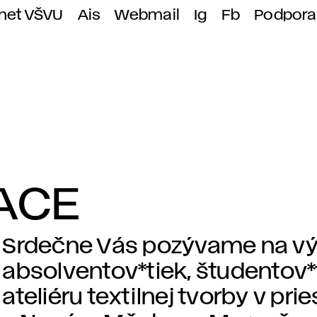
anet VŠVU
Ais
Webmail
Ig
Fb
Podpora
PACE
Srdečne Vás pozývame na vý
absolventov*tiek, študentov
ateliéru textilnej tvorby v pri