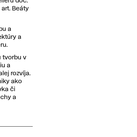
liéru doc.
art. Beáty
bu a
ektúry a
ru.
 tvorbu v
iu a
lej rozvíja.
iky ako
vka či
ochy a