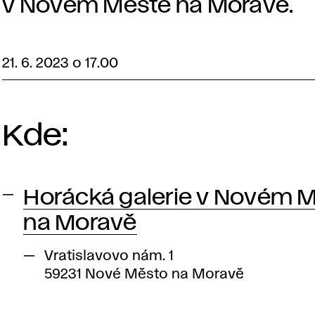
v Novém Měste na Moravě.
21. 6. 2023 o 17.00
Kde:
Horácká galerie v Novém 
na Moravě
Vratislavovo nám. 1
59231 Nové Město na Moravě