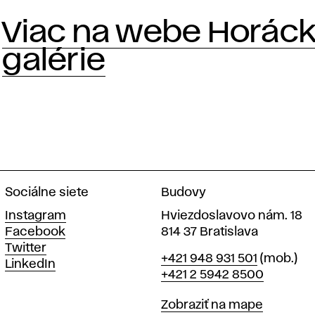
Viac na webe Horáck
galérie
Sociálne siete
Budovy
Instagram
Hviezdoslavovo nám. 18
Facebook
814 37 Bratislava
Twitter
Telefón
+421 948 931 501
(mob.)
LinkedIn
+421 2 5942 8500
Mapa
Zobraziť na mape