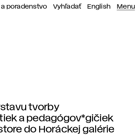
 a poradenstvo
Vyhľadať
English
Menu
stavu tvorby
*tiek a pedagógov*gičiek
estore do Horáckej galérie