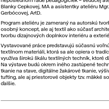
neposlednom rade pedagogičiek – vedúcej ate
Blanky Cepkovej, MA a asistentky ateliéru Mgr. 
Gerbócovej, ArtD.
Program ateliéru je zameraný na autorskú tvor
osobný koncept, ale aj textil ako súčasť archit
tvorbu dizajnových doplnkov interiéru a exterié
Vystavované práce predstavujú súčasnú voľnú
textilnom materiáli, ktorá sa ale opiera o tradíc
využíva širokú škálu textilných techník, ktoré ďa
Na výstave budú okrem iného zastúpené techn
tkanie na stave, digitálne žakárové tkanie, výši
tufting, ale aj priestorové objekty tzv. mäkké s
ďalšie.