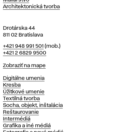
Maliarstvo
a
Architektonická tvorba
v
e
Drotárska 44
811 02 Bratislava
Telefón
+421 948 991 501
(mob.)
+421 2 6829 9500
Mapa
Zobraziť na mape
Katedry
Digitálne umenia
Kresba
Úžitkové umenie
Textilná tvorba
Socha, objekt, inštalácia
Reštaurovanie
Intermédiá
Grafika a iné médiá