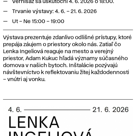
Vernisáž sa uskutoční 4. 6. 2026 o 18:00.
Trvanie výstavy: 4. 6. – 21. 6. 2026
Ut – Ne 15:00 – 19:00
Výstava prezentuje zdanlivo odlišné prístupy, ktoré
prepája záujem o priestory okolo nás. Zatiaľ čo
Lenka Ingeliová reaguje na mesto a verejný
priestor, Adam Kukuc hľadá významy súčasného
domova v našich bytoch. Inštalácie pozývajú
návštevníctvo k reflektovaniu žitej každodennosti
– vnútri aj vonku.