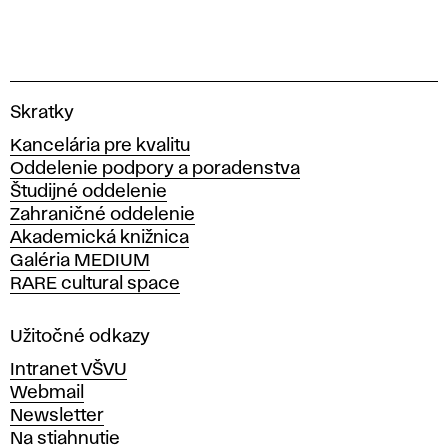
V
Skratky
y
Kancelária pre kvalitu
s
Oddelenie podpory a poradenstva
o
Študijné oddelenie
k
Zahraničné oddelenie
á
Akademická knižnica
š
Galéria MEDIUM
k
RARE cultural space
o
l
a
Užitočné odkazy
v
Intranet VŠVU
ý
Webmail
t
Newsletter
v
Na stiahnutie