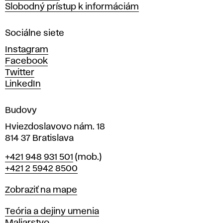
a
Slobodný prístup k informáciám
r
n
Sociálne siete
ý
c
Instagram
h
Facebook
u
Twitter
m
LinkedIn
e
n
Budovy
í
v
Hviezdoslavovo nám. 18
814 37 Bratislava
B
Telefón
+421 948 931 501
(mob.)
r
+421 2 5942 8500
a
t
Mapa
Zobraziť na mape
i
s
Katedry
Teória a dejiny umenia
l