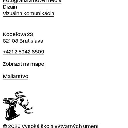
Fotografia a nové médiá
Dizajn
Vizuálna komunikácia
Koceľova 23
821 08 Bratislava
Telefón
+421 2 5942 8509
Mapa
Zobraziť na mape
Katedry
Maliarstvo
© 2026 Vysoká škola výtvarných umení