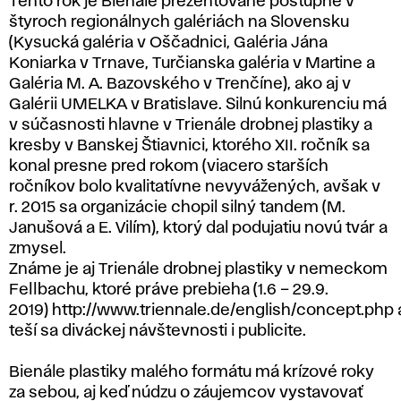
Tento rok je Bienále prezentované postupne v
štyroch regionálnych galériách na Slovensku
(Kysucká galéria v Oščadnici, Galéria Jána
Koniarka v Trnave, Turčianska galéria v Martine a
Galéria M. A. Bazovského v Trenčíne), ako aj v
Galérii UMELKA v Bratislave. Silnú konkurenciu má
v súčasnosti hlavne v Trienále drobnej plastiky a
kresby v Banskej Štiavnici, ktorého XII. ročník sa
konal presne pred rokom (viacero starších
ročníkov bolo kvalitatívne nevyvážených, avšak v
r. 2015 sa organizácie chopil silný tandem (M.
Janušová a E. Vilím), ktorý dal podujatiu novú tvár a
zmysel.
Známe je aj Trienále drobnej plastiky v nemeckom
Fellbachu, ktoré práve prebieha (1.6 – 29.9.
2019) http://www.triennale.de/english/concept.php 
teší sa diváckej návštevnosti i publicite.
Bienále plastiky malého formátu má krízové roky
za sebou, aj keď núdzu o záujemcov vystavovať