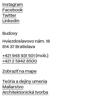
c
Instagram
h
Facebook
u
Twitter
m
LinkedIn
e
n
Budovy
í
v
Hviezdoslavovo nám. 18
814 37 Bratislava
B
Telefón
+421 948 931 501
(mob.)
r
+421 2 5942 8500
a
t
Mapa
Zobraziť na mape
i
s
Katedry
Teória a dejiny umenia
l
Maliarstvo
a
Architektonická tvorba
v
e