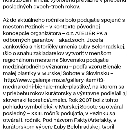
hostí zo zahraničia, vytvorenú prevažne v priebehu
posledných dvoch-troch rokov.
Až do aktuálneho ročníka bolo podujatie spojené s
mestom Pezinok – v kontexte pôvodnej
koncepcie organizátora – o.z. ATELIÉR PK a
odborných garantov – akad.soch. Jozefa
Jankoviča a historičky umenia Ľuby Belohradskej.
Išlo o snahu zakladateľov vytvoriť v menšom
regionálnom meste na Slovensku podujatie
medzinárodného významu – podľa vzoru Bienále
malej plastiky v Murskej Sobote v Slovinsku –
http://www.galerija-ms.si/gallery-item/13-
mednarodni-bienale-male-plastike/, na ktorom sa
v priebehu rokov kurátorsky a výstavne podieľali aj
slovenskí teoretici/umelci. Rok 2007 bol z tohto
pohľadu symbolický: v Murskej Sobote sa otváral
posledný – XXIII. ročník podujatia, v Pezinku sa
otváral I. ročník. Pod názvom Fakty/Artefakty, v
kurátorskom výbere Ľuby Belohradskej, tvoril