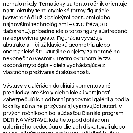
nemalo nikdy. Tematicky sa tento ročník orientuje
na tri okruhy tém: atypické formy figurácie
(vytvorené či už klasickými postupmi alebo
najnovšími technológiami – CNC fréza, 3D
tlačiareň...), prípadne ide o torzo figúry sústredené
na expresívne gesto. Figuráciu vyvažuje
abstrakcia – či už klasická geometria alebo
anorganické štrukturálne objekty zamerané na
nekonečno (vesmír). Tretím okruhom je tzv.
osobná mytológia – diela vychádzajúce z
vlastného prežívania či skúsenosti.
Výstavy v galériách dopĺňajú komentované
prehliadky pre školy alebo laickú verejnosť.
Zabezpečujú ich odborní pracovníci galérií a podľa
lokality sú na ne prizývaní aj vystavujúci autori. V
prvých ročníkoch bol súčasťou Bienále program
DETI NA VÝSTAVE, kde tieto pod dohľadom
galerijného pedagóga o dielach diskutovali alebo