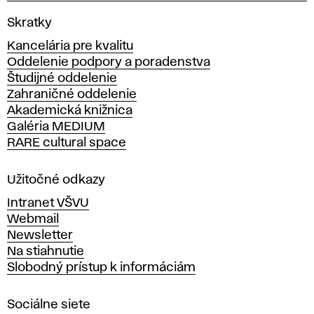
V
Skratky
y
Kancelária pre kvalitu
s
Oddelenie podpory a poradenstva
o
Študijné oddelenie
k
Zahraničné oddelenie
á
Akademická knižnica
š
Galéria MEDIUM
k
RARE cultural space
o
l
a
Užitočné odkazy
v
Intranet VŠVU
ý
Webmail
t
Newsletter
v
Na stiahnutie
a
Slobodný prístup k informáciám
r
n
Sociálne siete
ý