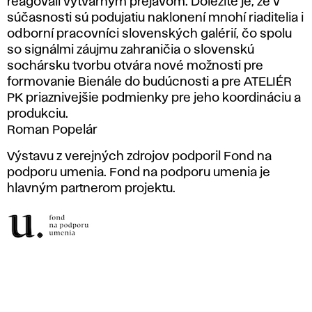
reagovali výtvarným prejavom. Dôležité je, že v
súčasnosti sú podujatiu naklonení mnohí riaditelia i
odborní pracovníci slovenských galérií, čo spolu
so signálmi záujmu zahraničia o slovenskú
sochársku tvorbu otvára nové možnosti pre
formovanie Bienále do budúcnosti a pre ATELIÉR
PK priaznivejšie podmienky pre jeho koordináciu a
produkciu.
Roman Popelár
Výstavu z verejných zdrojov podporil Fond na
podporu umenia. Fond na podporu umenia je
hlavným partnerom projektu.