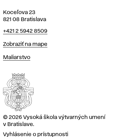
Koceľova 23
821 08 Bratislava
Telefón
+421 2 5942 8509
Mapa
Zobraziť na mape
Katedry
Maliarstvo
© 2026 Vysoká škola výtvarných umení
v Bratislave.
Vyhlásenie o prístupnosti