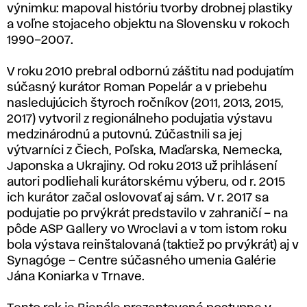
výnimku: mapoval históriu tvorby drobnej plastiky
a voľne stojaceho objektu na Slovensku v rokoch
1990–2007.
V roku 2010 prebral odbornú záštitu nad podujatím
súčasný kurátor Roman Popelár a v priebehu
nasledujúcich štyroch ročníkov (2011, 2013, 2015,
2017) vytvoril z regionálneho podujatia výstavu
medzinárodnú a putovnú. Zúčastnili sa jej
výtvarníci z Čiech, Poľska, Maďarska, Nemecka,
Japonska a Ukrajiny. Od roku 2013 už prihlásení
autori podliehali kurátorskému výberu, od r. 2015
ich kurátor začal oslovovať aj sám. V r. 2017 sa
podujatie po prvýkrát predstavilo v zahraničí – na
pôde ASP Gallery vo Wroclavi a v tom istom roku
bola výstava reinštalovaná (taktiež po prvýkrát) aj v
Synagóge – Centre súčasného umenia Galérie
Jána Koniarka v Trnave.