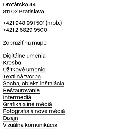
Drotárska 44
811 02 Bratislava
Telefón
+421 948 991 501
(mob.)
+421 2 6829 9500
Mapa
Zobraziť na mape
Katedry
Digitálne umenia
Kresba
Úžitkové umenie
Textilná tvorba
Socha, objekt, inštalácia
Reštaurovanie
Intermédiá
Grafika a iné médiá
Fotografia a nové médiá
Dizajn
Vizuálna komunikácia