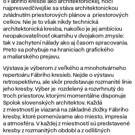
o Fábriho kresbe ako architektonickej, hoci
najpresvedčivejšie sa stáva architektonickou
zvládnutím priestorových plánov a priestorových
celkov. Nie je to však nikdy technická
architektonická kresba, nakoľko je jej ambíciou
neopakovateľnosť okamihu v dvojakom zmysle:
tak v zachytení nálady ako aj časom spracovania.
Preto sa pohybuje na hraniciach grafického
a maliarského prejavu.
Výstava je výberom z veľkého a mnohotvárneho
repertoáru Fábriho kresieb. Nejde o výstavu
retrospektívnu, ale skôr predstavuje rozmanité línie
jeho kresby. Výber je rozdelený a rozvrhnutý do
troch priestorov, ktorými momentálne disponuje
Spolok slovenských architektov. Každá
z miestností je viazaná na základné zložky Fábriho
kresby, ktoré pomenúvame ako
miesto, impresia
a atmosféra
. V každej z miestností sú predstavené
kresby z rozmanitých období a z odlišných