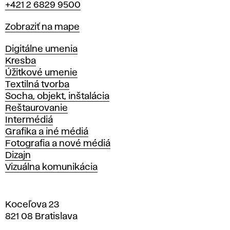
+421 2 6829 9500
Mapa
Zobraziť na mape
Katedry
Digitálne umenia
Kresba
Úžitkové umenie
Textilná tvorba
Socha, objekt, inštalácia
Reštaurovanie
Intermédiá
Grafika a iné médiá
Fotografia a nové médiá
Dizajn
Vizuálna komunikácia
Koceľova 23
821 08 Bratislava