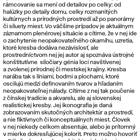
rámcovanie sa mení od detailov po celky: od
halúzky po detaily domu, celky rozmanitých
kultúrnych a prírodných prostredí až po panorámy
či siluety miest. Vo väčšine prípadov je aktuálnym
záznamom plenérovej situácie a cítime, že v nej ide
o zachytenie neopakovateľného okamihu, uzretia,
ktoré kresba dodáva nezávislosť, ale
prostredníctvom nej jej autor aj spoznáva ústrojné
konštitutívne siločiary génia loci navštívenej
a zvolenej prírodnej či mestskej krajiny. Kresba
narába tak s líniami, bodmi a plochami, ktoré
oscilujú medzi definovaním tvarov a hľadaním
neopakovateľnej nálady. Cítime z nej tak poučenie
z čínskej tradície a akvarelu, ale aj slovenskej
realistickej kresby. Jej ikonografia je daná
zobrazovaním skutočných architektúr a prostredí,
a nie fiktívnych či konceptuálnych miest. Človek
v nej niekedy celkom absentuje, alebo je prítomný
v mierke dokresľujúcej kolorit. Preto možno hovoriť