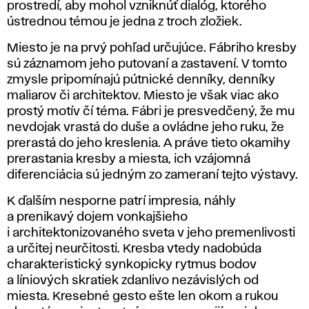
prostredí, aby mohol vzniknúť dialóg, ktorého
ústrednou témou je jedna z troch zložiek.
Miesto
je na prvý pohľad určujúce. Fábriho kresby
sú záznamom jeho putovaní a zastavení. V tomto
zmysle pripomínajú pútnické denníky, denníky
maliarov či architektov. Miesto je však viac ako
prostý motív čí téma. Fábri je presvedčený, že mu
nevdojak vrastá do duše a ovládne jeho ruku, že
prerastá do jeho kreslenia. A práve tieto okamihy
prerastania kresby a miesta, ich vzájomná
diferenciácia sú jedným zo zameraní tejto výstavy.
K ďalším nesporne patrí
impresia
, náhly
a prenikavý dojem vonkajšieho
i architektonizovaného sveta v jeho premenlivosti
a určitej neurčitosti. Kresba vtedy nadobúda
charakteristický synkopicky rytmus bodov
a líniových skratiek zdanlivo nezávislých od
miesta. Kresebné gesto ešte len okom a rukou