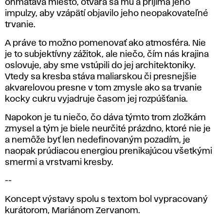
ohmatáva miesto, otvára sa mu a prijíma jeho
impulzy, aby vzápätí objavilo jeho neopakovateľné
trvanie.
A práve to možno pomenovať ako
atmosféra
. Nie
je to subjektívny zážitok, ale niečo, čím nás krajina
oslovuje, aby sme vstúpili do jej architektoniky.
Vtedy sa kresba stáva maliarskou či presnejšie
akvarelovou presne v tom zmysle ako sa trvanie
kocky cukru vyjadruje časom jej rozpúšťania.
Napokon je tu niečo, čo dáva týmto trom zložkám
zmysel a tým je biele neurčité prázdno, ktoré nie je
a nemôže byť len nedefinovaným pozadím, je
naopak prúdiacou energiou prenikajúcou všetkými
smermi a vrstvami kresby.
--
Koncept výstavy spolu s textom bol vypracovaný
kurátorom, Mariánom Zervanom.