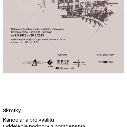
V
Skratky
y
Kancelária pre kvalitu
s
Oddelenie podpory a poradenstva