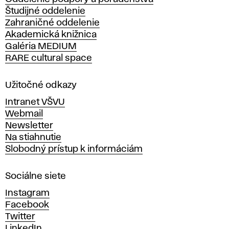
o
Študijné oddelenie
k
Zahraničné oddelenie
á
Akademická knižnica
š
Galéria MEDIUM
k
RARE cultural space
o
l
a
Užitočné odkazy
v
Intranet VŠVU
ý
Webmail
t
Newsletter
v
Na stiahnutie
a
Slobodný prístup k informáciám
r
n
Sociálne siete
ý
c
Instagram
h
Facebook
u
Twitter
m
LinkedIn