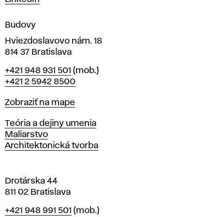
e
n
Budovy
í
v
Hviezdoslavovo nám. 18
814 37 Bratislava
B
Telefón
+421 948 931 501
(mob.)
r
+421 2 5942 8500
a
t
Mapa
Zobraziť na mape
i
s
Katedry
Teória a dejiny umenia
l
Maliarstvo
a
Architektonická tvorba
v
e
Drotárska 44
811 02 Bratislava
Telefón
+421 948 991 501
(mob.)