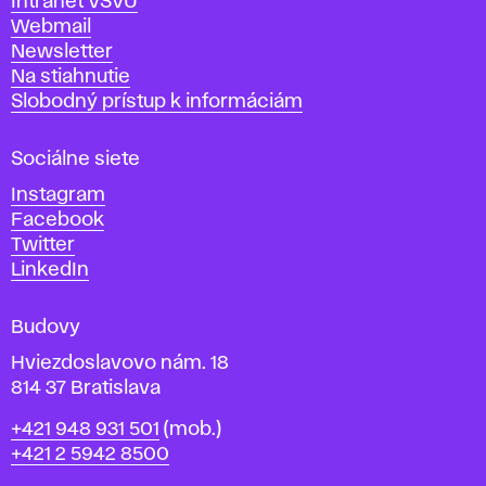
Intranet VŠVU
ý
Webmail
t
Newsletter
v
Na stiahnutie
a
Slobodný prístup k informáciám
r
n
Sociálne siete
ý
c
Instagram
h
Facebook
u
Twitter
m
LinkedIn
e
n
Budovy
í
v
Hviezdoslavovo nám. 18
814 37 Bratislava
B
Telefón
+421 948 931 501
(mob.)
r
+421 2 5942 8500
a