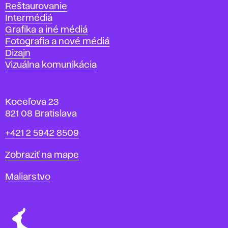
Reštaurovanie
Intermédiá
Grafika a iné médiá
Fotografia a nové médiá
Dizajn
Vizuálna komunikácia
Koceľova 23
821 08 Bratislava
Telefón
+421 2 5942 8509
Mapa
Zobraziť na mape
Katedry
Maliarstvo