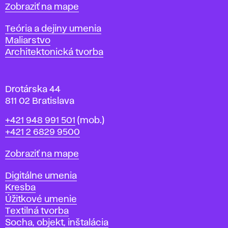
t
Mapa
Zobraziť na mape
i
s
Katedry
Teória a dejiny umenia
l
Maliarstvo
a
Architektonická tvorba
v
e
Drotárska 44
811 02 Bratislava
Telefón
+421 948 991 501
(mob.)
+421 2 6829 9500
Mapa
Zobraziť na mape
Katedry
Digitálne umenia
Kresba
Úžitkové umenie
Textilná tvorba
Socha, objekt, inštalácia