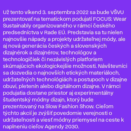
Už tento víkend 3. septembra 2022 sa bude VŠVU
prezentovať na tematickom podujatí FOCUS: Wear
Sustainably organizovaného v rámci českého
predsedníctva v Rade EÚ. Predstavia sa tu nielen
najnovšie nápady a projekty udržateľnej módy, ale
aj nová generácia českých a slovenských
dizajnérok a dizajnérov, technológov a
technologičiek či nezávislých platforiem
skúmajúcich ekologickejšie možnosti. Návštevníci
sa dozvedia o najnovších etických materiáloch,
udržateľných technológiách a postupoch v dizajne
obuvi, pletenín alebo digitálnom dizajne. V rámci
podujatia dostane priestor aj experimentálny
študentský módny dizajn, ktorý bude
prezentovaný na Slow Fashion Show. Cieľom
týchto akcií je zvýšiť povedomie verejnosti o
udržateľnosti a viesť módny priemysel na ceste k
naplneniu cieľov Agendy 2030.