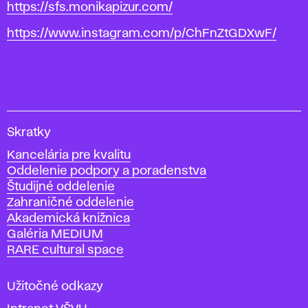
https://sfs.monikapizur.com/
https://www.instagram.com/p/ChFnZtGDXwF/
V
Skratky
y
Kancelária pre kvalitu
s
Oddelenie podpory a poradenstva
o
Študijné oddelenie
k
Zahraničné oddelenie
á
Akademická knižnica
š
Galéria MEDIUM
k
RARE cultural space
o
l
a
Užitočné odkazy
v