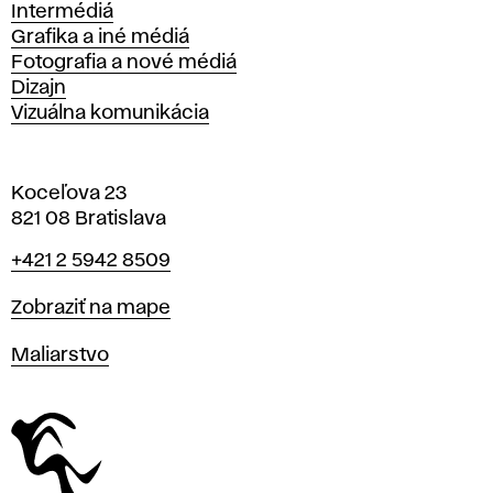
Intermédiá
Grafika a iné médiá
Fotografia a nové médiá
Dizajn
Vizuálna komunikácia
Koceľova 23
821 08 Bratislava
Telefón
+421 2 5942 8509
Mapa
Zobraziť na mape
Katedry
Maliarstvo