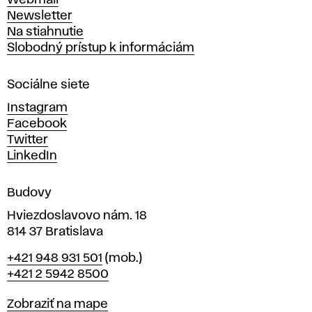
Webmail
t
Newsletter
v
Na stiahnutie
a
Slobodný prístup k informáciám
r
n
Sociálne siete
ý
c
Instagram
h
Facebook
u
Twitter
m
LinkedIn
e
n
Budovy
í
v
Hviezdoslavovo nám. 18
814 37 Bratislava
B
Telefón
+421 948 931 501
(mob.)
r
+421 2 5942 8500
a
t
Mapa
Zobraziť na mape
i