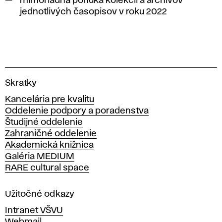
mimoriadna ponuka kolekcií a archívov
jednotlivých časopisov v roku 2022
V
Skratky
y
Kancelária pre kvalitu
s
Oddelenie podpory a poradenstva
o
Študijné oddelenie
k
Zahraničné oddelenie
á
Akademická knižnica
š
Galéria MEDIUM
k
RARE cultural space
o
l
a
Užitočné odkazy
v
Intranet VŠVU
ý