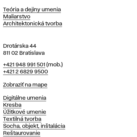
s
Katedry
Teória a dejiny umenia
l
Maliarstvo
a
Architektonická tvorba
v
e
Drotárska 44
811 02 Bratislava
Telefón
+421 948 991 501
(mob.)
+421 2 6829 9500
Mapa
Zobraziť na mape
Katedry
Digitálne umenia
Kresba
Úžitkové umenie
Textilná tvorba
Socha, objekt, inštalácia
Reštaurovanie