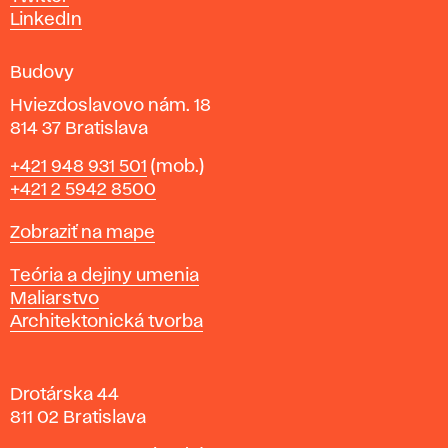
m
LinkedIn
e
n
Budovy
í
v
Hviezdoslavovo nám. 18
814 37 Bratislava
B
Telefón
+421 948 931 501
(mob.)
r
+421 2 5942 8500
a
t
Mapa
Zobraziť na mape
i
s
Katedry
Teória a dejiny umenia
l
Maliarstvo
a
Architektonická tvorba
v
e
Drotárska 44
811 02 Bratislava