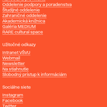
s
Oddelenie podpory a poradenstva
o
Študijné oddelenie
k
Zahraničné oddelenie
á
Akademická knižnica
š
Galéria MEDIUM
k
RARE cultural space
o
l
a
Užitočné odkazy
v
Intranet VŠVU
ý
Webmail
t
Newsletter
v
Na stiahnutie
a
Slobodný prístup k informáciám
r
n
Sociálne siete
ý
c
Instagram
h
Facebook
u
Twitter