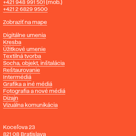
Telefón
+421 948 991 501
(mob.)
+421 2 6829 9500
Mapa
Zobraziť na mape
Katedry
Digitálne umenia
Kresba
Úžitkové umenie
Textilná tvorba
Socha, objekt, inštalácia
Reštaurovanie
Intermédiá
Grafika a iné médiá
Fotografia a nové médiá
Dizajn
Vizuálna komunikácia
Koceľova 23
821 08 Bratislava