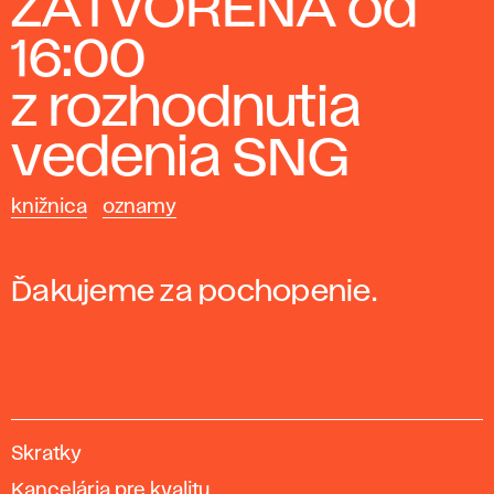
ZATVORENÁ od
16:00
z rozhodnutia
vedenia SNG
knižnica
oznamy
Ďakujeme za pochopenie.
V
Skratky
y
Kancelária pre kvalitu