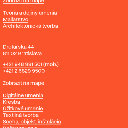
Mapa
Zobraziť na mape
i
s
Katedry
Teória a dejiny umenia
l
Maliarstvo
a
Architektonická tvorba
v
e
Drotárska 44
811 02 Bratislava
Telefón
+421 948 991 501
(mob.)
+421 2 6829 9500
Mapa
Zobraziť na mape
Katedry
Digitálne umenia
Kresba
Úžitkové umenie
Textilná tvorba
Socha, objekt, inštalácia