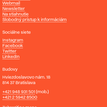
ý
Webmail
t
Newsletter
v
Na stiahnutie
a
Slobodný prístup k informáciám
r
n
Sociálne siete
ý
c
Instagram
h
Facebook
u
Twitter
m
LinkedIn
e
n
Budovy
í
v
Hviezdoslavovo nám. 18
814 37 Bratislava
B
Telefón
+421 948 931 501
(mob.)
r
+421 2 5942 8500
a
t