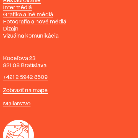
Reštaurovanie
Intermédiá
Grafika a iné médiá
Fotografia a nové médiá
Dizajn
Vizuálna komunikácia
Koceľova 23
821 08 Bratislava
Telefón
+421 2 5942 8509
Mapa
Zobraziť na mape
Katedry
Maliarstvo