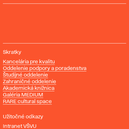
V
Skratky
y
Kancelária pre kvalitu
s
Oddelenie podpory a poradenstva
o
Študijné oddelenie
k
Zahraničné oddelenie
á
Akademická knižnica
š
Galéria MEDIUM
k
RARE cultural space
o
l
a
Užitočné odkazy
v
Intranet VŠVU