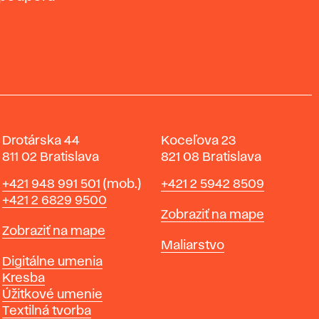
Lynette
Joseph;
Yiadom-
Albert
Boakye.
Oehlen;
Fly
Londýn:
in
Koenig
league
Books,
with
Serpentine
the
Galleries,
Drotárska 44
Koceľova 23
night;
2019.
811 02 Bratislava
821 08 Bratislava
Londýn:
Telefón
Telefón
+421 948 991 501
(mob.)
+421 2 5942 8509
Tate,
+421 2 6829 9500
2020.
Mapa
Zobraziť na mape
Mapa
Zobraziť na mape
Katedry
Maliarstvo
Katedry
Digitálne umenia
Kresba
Úžitkové umenie
Textilná tvorba