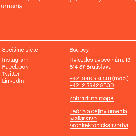
Joseph;
umenia
Albert
Oehlen;
Londýn:
Koenig
Books,
Serpentine
Sociálne siete
Budovy
Galleries,
Instagram
Hviezdoslavovo nám. 18
2019.
Facebook
814 37 Bratislava
Twitter
Telefón
+421 948 931 501
(mob.)
LinkedIn
+421 2 5942 8500
Mapa
Zobraziť na mape
Katedry
Teória a dejiny umenia
Maliarstvo
Architektonická tvorba