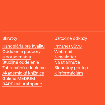
V
Skratky
Užitočné odkazy
y
Kancelária pre kvalitu
Intranet VŠVU
s
Oddelenie podpory
Webmail
o
a poradenstva
Newsletter
k
Študijné oddelenie
Na stiahnutie
á
Zahraničné oddelenie
Slobodný prístup
š
Akademická knižnica
k informáciám
k
Galéria MEDIUM
o
RARE cultural space
l
a
v
ý