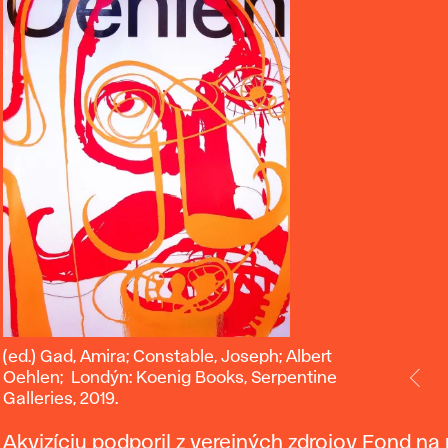
(ed.)
(ed.) Gad, Amira; Constable, Joseph; Albert
Gad,
Oehlen; Londýn: Koenig Books, Serpentine
Galleries, 2019.
Amira;
Constable,
Akvizíciu podporil z verejných zdrojov Fond n