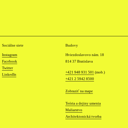
Sociálne siete
Budovy
Instagram
Hviezdoslavovo nám. 18
Facebook
814 37 Bratislava
Twitter
Telefón
+421 948 931 501
(mob.)
LinkedIn
+421 2 5942 8500
Mapa
Zobraziť na mape
Katedry
Teória a dejiny umenia
Maliarstvo
Architektonická tvorba