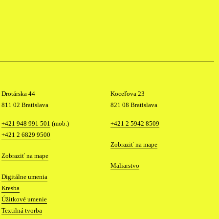
Drotárska 44
Koceľova 23
811 02 Bratislava
821 08 Bratislava
Telefón
Telefón
+421 948 991 501
(mob.)
+421 2 5942 8509
+421 2 6829 9500
Mapa
Zobraziť na mape
Mapa
Zobraziť na mape
Katedry
Maliarstvo
Katedry
Digitálne umenia
Kresba
Úžitkové umenie
Textilná tvorba