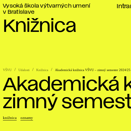
Vysoká škola výtvarných umení
Intr
v Bratislave
Knižnica
VŠVU
Udalosti
Knižnica
Akademická knižnica VŠVU – zimný semester 2024/25
Akademická k
zimný semest
knižnica
oznamy