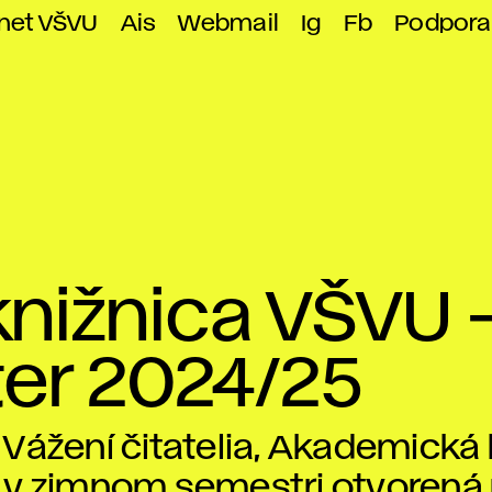
anet VŠVU
Ais
Webmail
Ig
Fb
Podpora
nižnica VŠVU 
er 2024/25
Vážení čitatelia, Akademická
v zimnom semestri otvorená