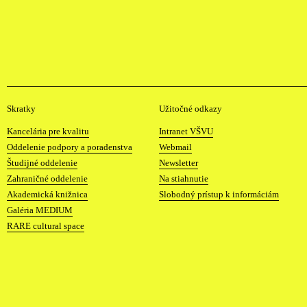
V
Skratky
Užitočné odkazy
y
Kancelária pre kvalitu
Intranet VŠVU
s
Oddelenie podpory a poradenstva
Webmail
o
Študijné oddelenie
Newsletter
k
Zahraničné oddelenie
Na stiahnutie
á
Akademická knižnica
Slobodný prístup k informáciám
š
Galéria MEDIUM
k
RARE cultural space
o
l
a
v
ý
t