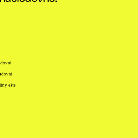
udovni
tudovni
iny ešte