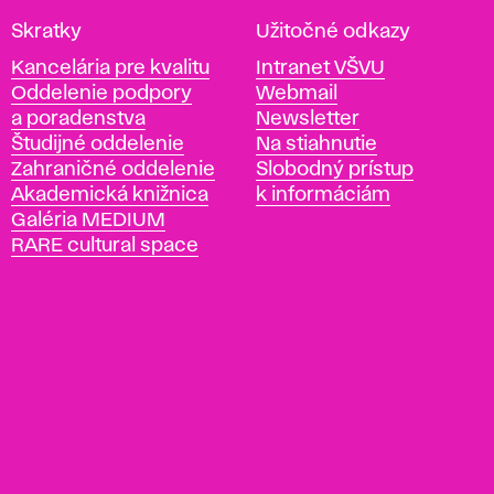
V
Skratky
Užitočné odkazy
y
Kancelária pre kvalitu
Intranet VŠVU
s
Oddelenie podpory
Webmail
o
a poradenstva
Newsletter
k
Študijné oddelenie
Na stiahnutie
á
Zahraničné oddelenie
Slobodný prístup
š
Akademická knižnica
k informáciám
k
Galéria MEDIUM
o
RARE cultural space
l
a
v
ý
t
v
a
r
n
ý