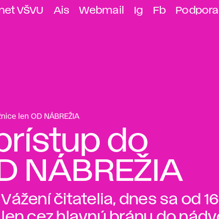
anet VŠVU
Ais
Webmail
Ig
Fb
Podpora
nižnice len OD NÁBREŽIA
 prístup do
 OD NÁBREŽIA
Vážení čitatelia, dnes sa od 
len cez hlavnú bránu do nádvo