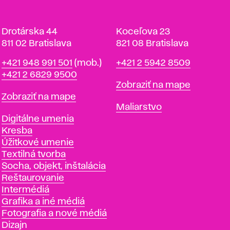
Drotárska 44
Koceľova 23
811 02 Bratislava
821 08 Bratislava
Telefón
Telefón
+421 948 991 501
(mob.)
+421 2 5942 8509
+421 2 6829 9500
Mapa
Zobraziť na mape
Mapa
Zobraziť na mape
Katedry
Maliarstvo
Katedry
Digitálne umenia
Kresba
Úžitkové umenie
Textilná tvorba
Socha, objekt, inštalácia
Reštaurovanie
Intermédiá
Grafika a iné médiá
Fotografia a nové médiá
Dizajn