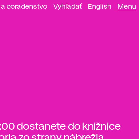
 a poradenstvo
Vyhľadať
English
Menu
16:00 dostanete do knižnice
ria zo strany nábrežia.