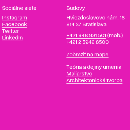
Sociálne siete
Budovy
Instagram
Hviezdoslavovo nám. 18
Facebook
814 37 Bratislava
Twitter
Telefón
+421 948 931 501
(mob.)
LinkedIn
+421 2 5942 8500
Mapa
Zobraziť na mape
Katedry
Teória a dejiny umenia
Maliarstvo
Architektonická tvorba