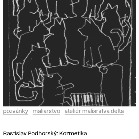
pozvánky
maliarstvo
ateliér maliarstva delta
Rastislav Podhorský: Kozmetika