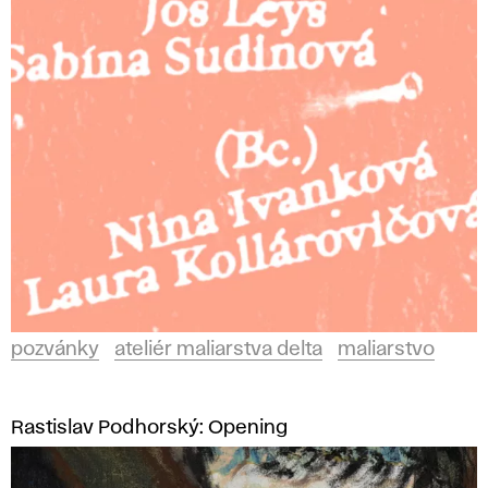
i
é
r
m
a
l
i
pozvánky
ateliér maliarstva delta
maliarstvo
a
r
Rastislav Podhorský: Opening
s