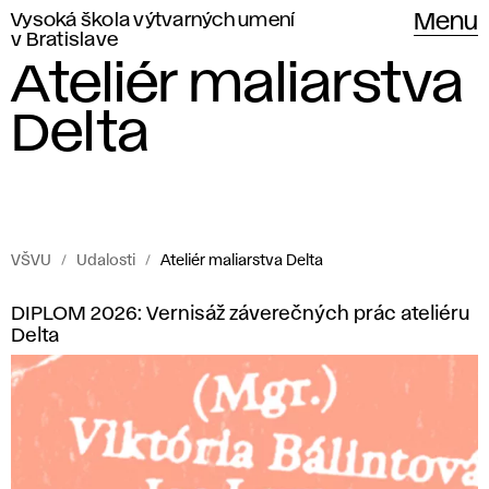
Vysoká škola výtvarných umení
Menu
v Bratislave
Ateliér maliarstva
Delta
VŠVU
Udalosti
Ateliér maliarstva Delta
Udalosti
A
DIPLOM 2026: Vernisáž záverečných prác ateliéru
Vysokej
Delta
t
školy
výtvarných
e
umení
l
v Bratislave.