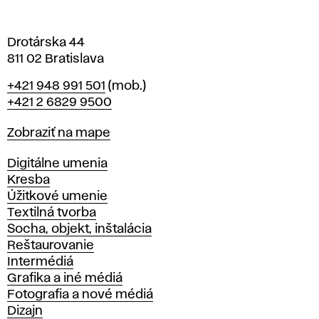
e
Drotárska 44
811 02 Bratislava
Telefón
+421 948 991 501
(mob.)
+421 2 6829 9500
Mapa
Zobraziť na mape
Katedry
Digitálne umenia
Kresba
Úžitkové umenie
Textilná tvorba
Socha, objekt, inštalácia
Reštaurovanie
Intermédiá
Grafika a iné médiá
Fotografia a nové médiá
Dizajn