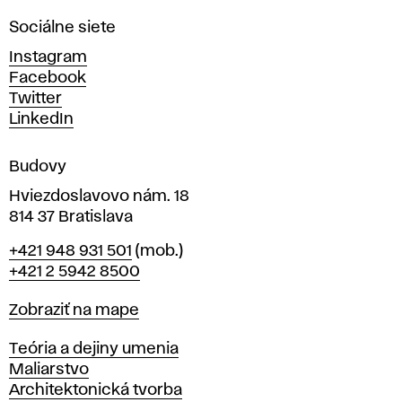
n
Sociálne siete
ý
c
Instagram
h
Facebook
u
Twitter
m
LinkedIn
e
n
Budovy
í
v
Hviezdoslavovo nám. 18
814 37 Bratislava
B
Telefón
+421 948 931 501
(mob.)
r
+421 2 5942 8500
a
t
Mapa
Zobraziť na mape
i
s
Katedry
Teória a dejiny umenia
l
Maliarstvo
a
Architektonická tvorba
v