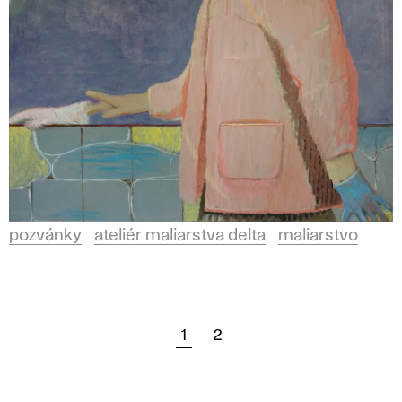
pozvánky
ateliér maliarstva delta
maliarstvo
1
2