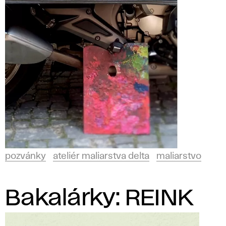
pozvánky
ateliér maliarstva delta
maliarstvo
Bakalárky: REINK