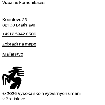
Vizuálna komunikácia
Koceľova 23
821 08 Bratislava
Telefón
+421 2 5942 8509
Mapa
Zobraziť na mape
Katedry
Maliarstvo
© 2026 Vysoká škola výtvarných umení
v Bratislave.