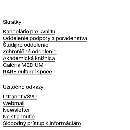
V
Skratky
y
Kancelária pre kvalitu
s
Oddelenie podpory a poradenstva
o
Študijné oddelenie
k
Zahraničné oddelenie
á
Akademická knižnica
š
Galéria MEDIUM
k
RARE cultural space
o
l
a
Užitočné odkazy
v
Intranet VŠVU
ý
Webmail
t
Newsletter
v
Na stiahnutie
a
Slobodný prístup k informáciám
r