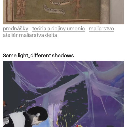
prednášky
teória a dejiny umenia
maliarstvo
ateliér maliarstva delta
Same light_different shadows