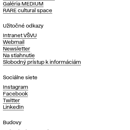
Galéria MEDIUM
k
RARE cultural space
o
l
a
Užitočné odkazy
v
Intranet VŠVU
ý
Webmail
t
Newsletter
v
Na stiahnutie
a
Slobodný prístup k informáciám
r
n
Sociálne siete
ý
c
Instagram
h
Facebook
u
Twitter
m
LinkedIn
e
n
Budovy
í