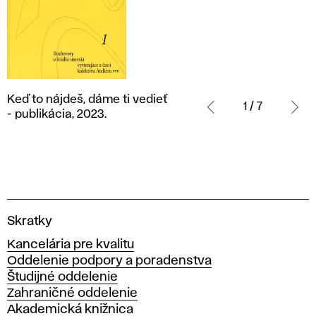
Keď
Keď to nájdeš, dáme ti vedieť
to
1 / 7
- publikácia, 2023.
nájdeš,
dáme
ti
vedieť
- publikácia,
2023.
V
Skratky
y
Kancelária pre kvalitu
s
Oddelenie podpory a poradenstva
o
Študijné oddelenie
k
Zahraničné oddelenie
á
Akademická knižnica
š