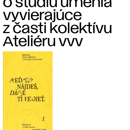
o štúdiu umenia
vyvierajúce
z časti kolektívu
Ateliéru vvv