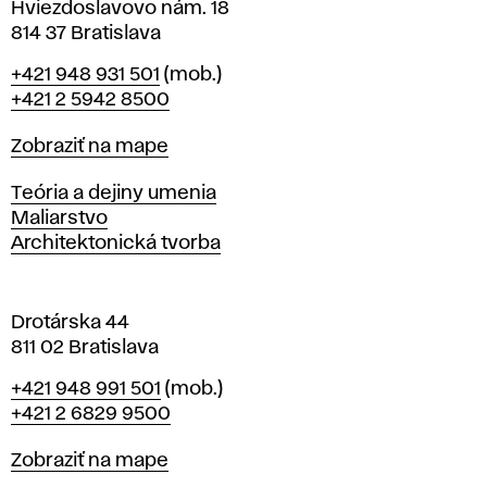
v
Hviezdoslavovo nám. 18
814 37 Bratislava
B
Telefón
+421 948 931 501
(mob.)
r
+421 2 5942 8500
a
t
Mapa
Zobraziť na mape
i
s
Katedry
Teória a dejiny umenia
l
Maliarstvo
a
Architektonická tvorba
v
e
Drotárska 44
811 02 Bratislava
Telefón
+421 948 991 501
(mob.)
+421 2 6829 9500
Mapa
Zobraziť na mape