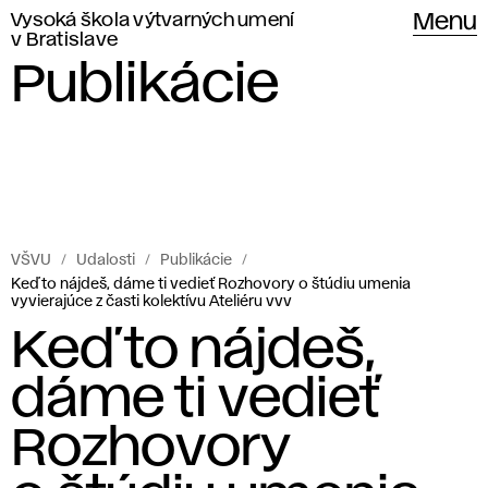
Vysoká škola výtvarných umení
Menu
v Bratislave
Publikácie
VŠVU
Udalosti
Publikácie
Keď to nájdeš, dáme ti vedieť Rozhovory o štúdiu umenia
vyvierajúce z časti kolektívu Ateliéru vvv
Keď to nájdeš,
dáme ti vedieť
Rozhovory