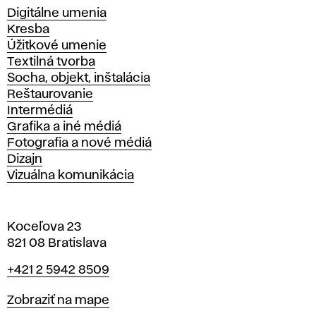
Katedry
Digitálne umenia
Kresba
Úžitkové umenie
Textilná tvorba
Socha, objekt, inštalácia
Reštaurovanie
Intermédiá
Grafika a iné médiá
Fotografia a nové médiá
Dizajn
Vizuálna komunikácia
Koceľova 23
821 08 Bratislava
Telefón
+421 2 5942 8509
Mapa
Zobraziť na mape