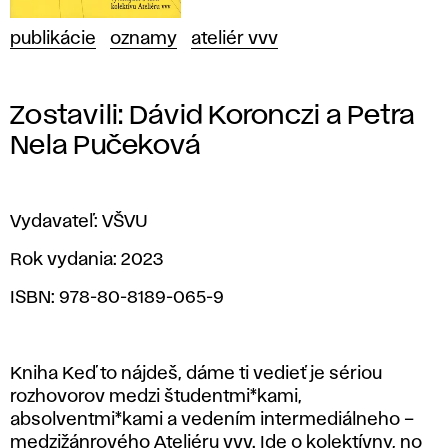
publikácie
oznamy
ateliér vvv
Zostavili: Dávid Koronczi a Petra
Nela Pučeková
Vydavateľ: VŠVU
Rok vydania: 2023
ISBN: 978-80-8189-065-9
Kniha
Keď to nájdeš, dáme ti vedieť
je sériou
rozhovorov medzi študentmi*kami,
absolventmi*kami a vedením intermediálneho –
medzižánrového Ateliéru vvv. Ide o kolektívny, no