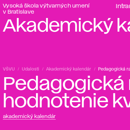
Vysoká škola výtvarných umení
Intr
v Bratislave
Akademický k
VŠVU
Udalosti
Akademický kalendár
Pedagogická ra
Pedagogická 
hodnotenie kv
akademický kalendár