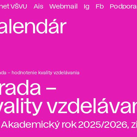
anet VŠVU
Ais
Webmail
Ig
Fb
Podpora
alendár
da – hodnotenie kvality vzdelávania
rada –
ality vzdeláva
Akademický rok 2025/2026, 