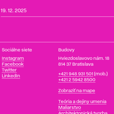
19. 12. 2025
Sociálne siete
Budovy
Instagram
Hviezdoslavovo nám. 18
Facebook
814 37 Bratislava
Twitter
Telefón
+421 948 931 501
(mob.)
LinkedIn
+421 2 5942 8500
Mapa
Zobraziť na mape
Katedry
Teória a dejiny umenia
Maliarstvo
Architektonická tvorba