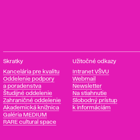
V
Skratky
Užitočné odkazy
y
Kancelária pre kvalitu
Intranet VŠVU
s
Oddelenie podpory
Webmail
o
a poradenstva
Newsletter
k
Študijné oddelenie
Na stiahnutie
á
Zahraničné oddelenie
Slobodný prístup
š
Akademická knižnica
k informáciám
k
Galéria MEDIUM
o
RARE cultural space
l
a
v