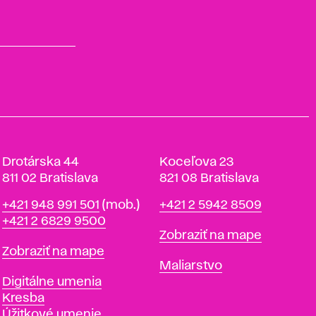
Drotárska 44
Koceľova 23
811 02 Bratislava
821 08 Bratislava
Telefón
Telefón
+421 948 991 501
(mob.)
+421 2 5942 8509
+421 2 6829 9500
Mapa
Zobraziť na mape
Mapa
Zobraziť na mape
Katedry
Maliarstvo
Katedry
Digitálne umenia
Kresba
Úžitkové umenie