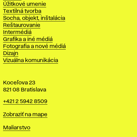
Úžitkové umenie
Textilná tvorba
Socha, objekt, inštalácia
Reštaurovanie
Intermédiá
Grafika a iné médiá
Fotografia a nové médiá
Dizajn
Vizuálna komunikácia
Koceľova 23
821 08 Bratislava
Telefón
+421 2 5942 8509
Mapa
Zobraziť na mape
Katedry
Maliarstvo