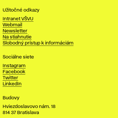
l
a
Užitočné odkazy
v
Intranet VŠVU
ý
Webmail
t
Newsletter
v
Na stiahnutie
a
Slobodný prístup k informáciám
r
n
Sociálne siete
ý
c
Instagram
h
Facebook
u
Twitter
m
LinkedIn
e
n
Budovy
í
v
Hviezdoslavovo nám. 18
814 37 Bratislava