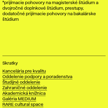
*prijímacie pohovory na magisterské štúdium a
dvojročné doplnkové štúdium, prestupy,
dodatočné prijímacie pohovory na bakalárske
štúdium
V
Skratky
y
Kancelária pre kvalitu
s
Oddelenie podpory a poradenstva
o
Študijné oddelenie
k
Zahraničné oddelenie
á
Akademická knižnica
š
Galéria MEDIUM
k
RARE cultural space
o