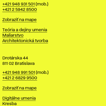
B
Telefón
+421 948 931 501
(mob.)
r
+421 2 5942 8500
a
t
Mapa
Zobraziť na mape
i
s
Katedry
Teória a dejiny umenia
l
Maliarstvo
a
Architektonická tvorba
v
e
Drotárska 44
811 02 Bratislava
Telefón
+421 948 991 501
(mob.)
+421 2 6829 9500
Mapa
Zobraziť na mape
Katedry
Digitálne umenia
Kresba