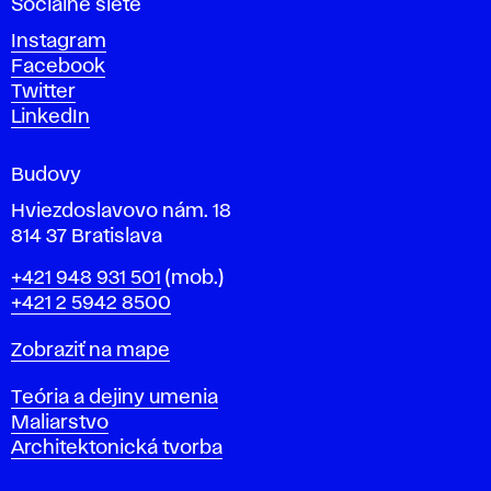
Sociálne siete
ý
c
Instagram
h
Facebook
u
Twitter
m
LinkedIn
e
n
Budovy
í
v
Hviezdoslavovo nám. 18
814 37 Bratislava
B
Telefón
+421 948 931 501
(mob.)
r
+421 2 5942 8500
a
t
Mapa
Zobraziť na mape
i
s
Katedry
Teória a dejiny umenia
l
Maliarstvo
a
Architektonická tvorba
v
e