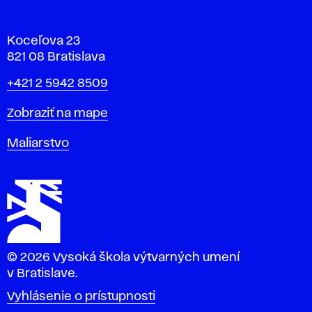
Koceľova 23
821 08 Bratislava
Telefón
+421 2 5942 8509
Mapa
Zobraziť na mape
Katedry
Maliarstvo
© 2026 Vysoká škola výtvarných umení
v Bratislave.
Vyhlásenie o prístupnosti