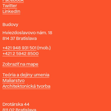
Facebook
u
Twitter
m
LinkedIn
e
n
Budovy
í
v
Hviezdoslavovo nám. 18
814 37 Bratislava
B
Telefón
+421 948 931 501
(mob.)
r
+421 2 5942 8500
a
t
Mapa
Zobraziť na mape
i
s
Katedry
Teória a dejiny umenia
l
Maliarstvo
a
Architektonická tvorba
v
e
Drotárska 44
811 02 Bratislava