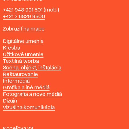
Telefón
+421 948 991 501
(mob.)
+421 2 6829 9500
Mapa
Zobraziť na mape
Katedry
Digitálne umenia
Kresba
Úžitkové umenie
Textilná tvorba
Socha, objekt, inštalácia
Reštaurovanie
Intermédiá
Grafika a iné médiá
Fotografia a nové médiá
Dizajn
Vizuálna komunikácia
Koceľova 23