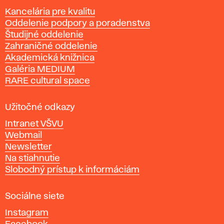
y
Kancelária pre kvalitu
s
Oddelenie podpory a poradenstva
o
Študijné oddelenie
k
Zahraničné oddelenie
á
Akademická knižnica
š
Galéria MEDIUM
k
RARE cultural space
o
l
a
Užitočné odkazy
v
Intranet VŠVU
ý
Webmail
t
Newsletter
v
Na stiahnutie
a
Slobodný prístup k informáciám
r
n
Sociálne siete
ý
c
Instagram
h