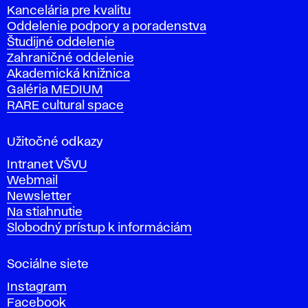
Kancelária pre kvalitu
s
Oddelenie podpory a poradenstva
o
Študijné oddelenie
k
Zahraničné oddelenie
á
Akademická knižnica
š
Galéria MEDIUM
k
RARE cultural space
o
l
a
Užitočné odkazy
v
Intranet VŠVU
ý
Webmail
t
Newsletter
v
Na stiahnutie
a
Slobodný prístup k informáciám
r
n
Sociálne siete
ý
c
Instagram
h
Facebook