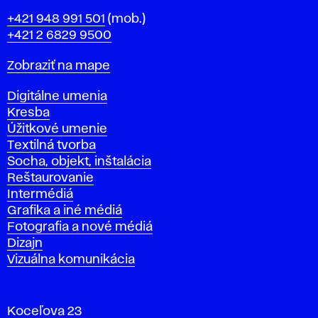
Telefón
+421 948 991 501
(mob.)
+421 2 6829 9500
Mapa
Zobraziť na mape
Katedry
Digitálne umenia
Kresba
Úžitkové umenie
Textilná tvorba
Socha, objekt, inštalácia
Reštaurovanie
Intermédiá
Grafika a iné médiá
Fotografia a nové médiá
Dizajn
Vizuálna komunikácia
Koceľova 23