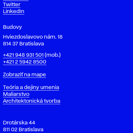
u
Twitter
m
LinkedIn
e
n
Budovy
í
v
Hviezdoslavovo nám. 18
814 37 Bratislava
B
Telefón
+421 948 931 501
(mob.)
r
+421 2 5942 8500
a
t
Mapa
Zobraziť na mape
i
s
Katedry
Teória a dejiny umenia
l
Maliarstvo
a
Architektonická tvorba
v
e
Drotárska 44
811 02 Bratislava