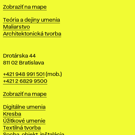
t
Mapa
Zobraziť na mape
i
s
Katedry
Teória a dejiny umenia
l
Maliarstvo
a
Architektonická tvorba
v
e
Drotárska 44
811 02 Bratislava
Telefón
+421 948 991 501
(mob.)
+421 2 6829 9500
Mapa
Zobraziť na mape
Katedry
Digitálne umenia
Kresba
Úžitkové umenie
Textilná tvorba