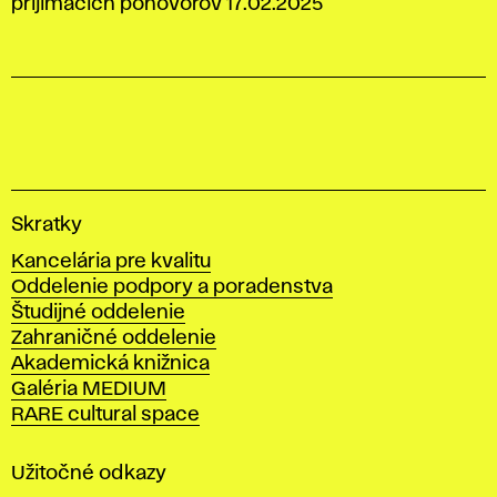
prijímacích pohovorov 17.02.2025
V
Skratky
y
Kancelária pre kvalitu
s
Oddelenie podpory a poradenstva
o
Študijné oddelenie
k
Zahraničné oddelenie
á
Akademická knižnica
š
Galéria MEDIUM
k
RARE cultural space
o
l
a
Užitočné odkazy
v