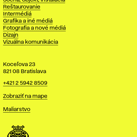
Socha, objekt, inštalácia
Reštaurovanie
Intermédiá
Grafika a iné médiá
Fotografia a nové médiá
Dizajn
Vizuálna komunikácia
Koceľova 23
821 08 Bratislava
Telefón
+421 2 5942 8509
Mapa
Zobraziť na mape
Katedry
Maliarstvo