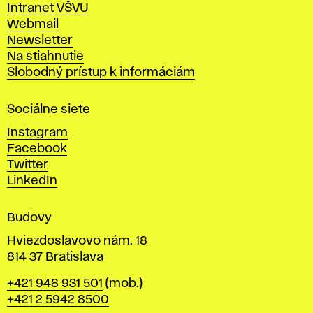
Intranet VŠVU
ý
Webmail
t
Newsletter
v
Na stiahnutie
a
Slobodný prístup k informáciám
r
n
Sociálne siete
ý
c
Instagram
h
Facebook
u
Twitter
m
LinkedIn
e
n
Budovy
í
v
Hviezdoslavovo nám. 18
814 37 Bratislava
B
Telefón
+421 948 931 501
(mob.)
r
+421 2 5942 8500
a