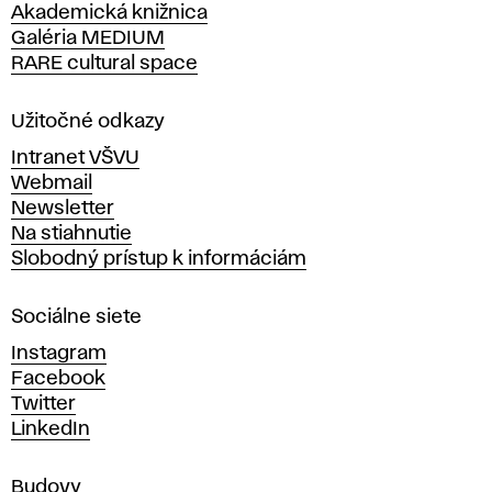
Akademická knižnica
š
Galéria MEDIUM
k
RARE cultural space
o
l
a
Užitočné odkazy
v
Intranet VŠVU
ý
Webmail
t
Newsletter
v
Na stiahnutie
a
Slobodný prístup k informáciám
r
n
Sociálne siete
ý
c
Instagram
h
Facebook
u
Twitter
m
LinkedIn
e
n
Budovy