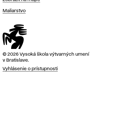
Katedry
Maliarstvo
© 2026 Vysoká škola výtvarných umení
v Bratislave.
Vyhlásenie o prístupnosti