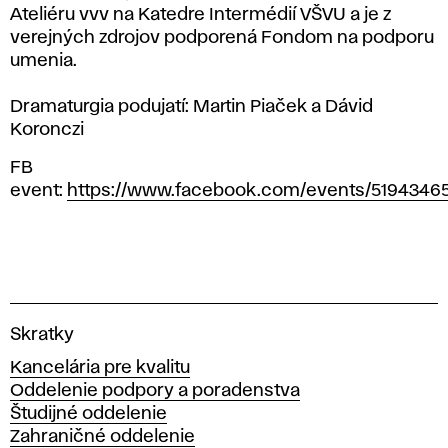
Ateliéru vvv na Katedre Intermédií VŠVU a je z
verejných zdrojov podporená Fondom na podporu
umenia.
Dramaturgia podujatí: Martin Piaček a Dávid
Koronczi
FB
event:
https://www.facebook.com/events/51943465
V
Skratky
y
Kancelária pre kvalitu
s
Oddelenie podpory a poradenstva
o
Študijné oddelenie
k
Zahraničné oddelenie
á