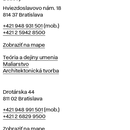
í
v
Hviezdoslavovo nám. 18
814 37 Bratislava
B
Telefón
+421 948 931 501
(mob.)
r
+421 2 5942 8500
a
t
Mapa
Zobraziť na mape
i
s
Katedry
Teória a dejiny umenia
l
Maliarstvo
a
Architektonická tvorba
v
e
Drotárska 44
811 02 Bratislava
Telefón
+421 948 991 501
(mob.)
+421 2 6829 9500
Mapa
Zobraziť na mape