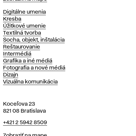
Katedry
Digitálne umenia
Kresba
Úžitkové umenie
Textilná tvorba
Socha, objekt, inštalácia
Reštaurovanie
Intermédiá
Grafika a iné médiá
Fotografia a nové médiá
Dizajn
Vizuálna komunikácia
Koceľova 23
821 08 Bratislava
Telefón
+421 2 5942 8509
Mapa
Zobraziť na mape