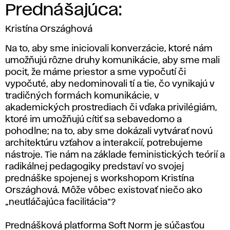
Prednášajúca:
Kristína Országhová
Na to, aby sme iniciovali konverzácie, ktoré nám
umožňujú rôzne druhy komunikácie, aby sme mali
pocit, že máme priestor a sme vypočutí či
vypočuté, aby nedominovali tí a tie, čo vynikajú v
tradičných formách komunikácie, v
akademických prostrediach či vďaka privilégiám,
ktoré im umožňujú cítiť sa sebavedomo a
pohodlne; na to, aby sme dokázali vytvárať novú
architektúru vzťahov a interakcií, potrebujeme
nástroje. Tie nám na základe feministických teórií a
radikálnej pedagogiky predstaví vo svojej
prednáške spojenej s workshopom Kristína
Országhová. Môže vôbec existovať niečo ako
„neutláčajúca facilitácia“?
Prednášková platforma Soft Norm je súčasťou