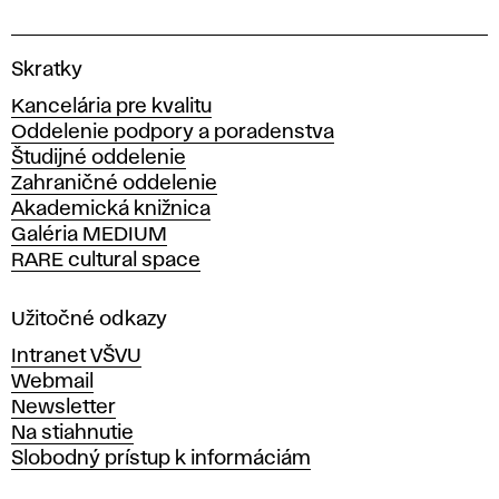
V
Skratky
y
Kancelária pre kvalitu
s
Oddelenie podpory a poradenstva
o
Študijné oddelenie
k
Zahraničné oddelenie
á
Akademická knižnica
š
Galéria MEDIUM
k
RARE cultural space
o
l
a
Užitočné odkazy
v
Intranet VŠVU
ý
Webmail
t
Newsletter
v
Na stiahnutie
a
Slobodný prístup k informáciám
r
n