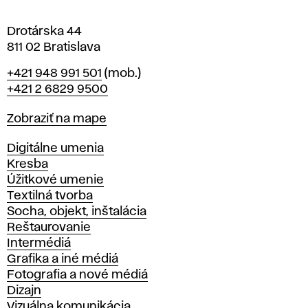
e
Drotárska 44
811 02 Bratislava
Telefón
+421 948 991 501
(mob.)
+421 2 6829 9500
Mapa
Zobraziť na mape
Katedry
Digitálne umenia
Kresba
Úžitkové umenie
Textilná tvorba
Socha, objekt, inštalácia
Reštaurovanie
Intermédiá
Grafika a iné médiá
Fotografia a nové médiá
Dizajn
Vizuálna komunikácia