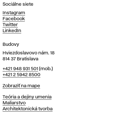
Sociálne siete
ý
c
Instagram
h
Facebook
u
Twitter
m
LinkedIn
e
n
Budovy
í
v
Hviezdoslavovo nám. 18
814 37 Bratislava
B
Telefón
+421 948 931 501
(mob.)
r
+421 2 5942 8500
a
t
Mapa
Zobraziť na mape
i
s
Katedry
Teória a dejiny umenia
l
Maliarstvo
a
Architektonická tvorba
v