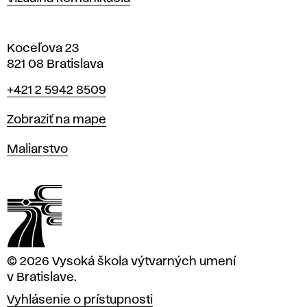
Koceľova 23
821 08 Bratislava
Telefón
+421 2 5942 8509
Mapa
Zobraziť na mape
Katedry
Maliarstvo
© 2026 Vysoká škola výtvarných umení
v Bratislave.
Vyhlásenie o prístupnosti