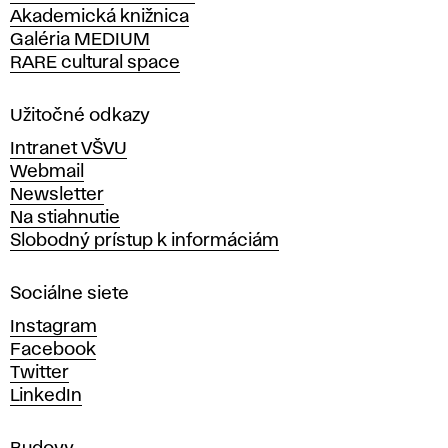
r
Akademická knižnica
š
Galéria MEDIUM
k
a
RARE cultural space
o
l
v
a
Užitočné odkazy
v
n
Intranet VŠVU
ý
Webmail
t
ý
Newsletter
v
Na stiahnutie
a
k
Slobodný prístup k informáciám
r
n
u
Sociálne siete
ý
c
r
Instagram
h
Facebook
u
z
Twitter
m
LinkedIn
e
P
n