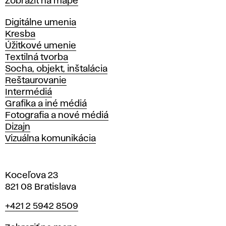
Mapa
Zobraziť na mape
Katedry
Digitálne umenia
Kresba
Úžitkové umenie
Textilná tvorba
Socha, objekt, inštalácia
Reštaurovanie
Intermédiá
Grafika a iné médiá
Fotografia a nové médiá
Dizajn
Vizuálna komunikácia
Koceľova 23
821 08 Bratislava
Telefón
+421 2 5942 8509