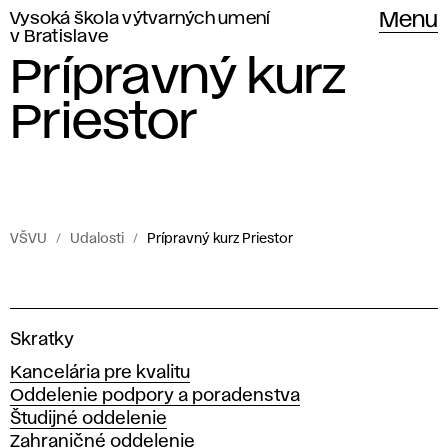
Vysoká škola výtvarných umení
Menu
v Bratislave
Prípravný kurz
Priestor
VŠVU
Udalosti
Prípravný kurz Priestor
Udalosti
P
Vysokej
r
školy
V
Skratky
y
výtvarných
í
Kancelária pre kvalitu
s
umení
Oddelenie podpory a poradenstva
o
p
v Bratislave.
Študijné oddelenie
k
Zahraničné oddelenie
á