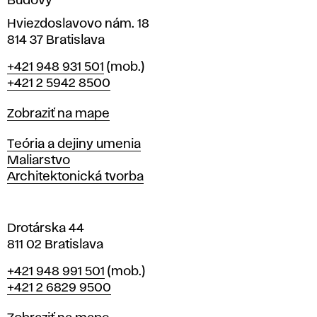
Budovy
r
í
v
Hviezdoslavovo nám. 18
i
814 37 Bratislava
B
Telefón
+421 948 931 501
(mob.)
e
r
+421 2 5942 8500
a
s
t
Mapa
Zobraziť na mape
i
t
s
Katedry
Teória a dejiny umenia
l
Maliarstvo
o
a
Architektonická tvorba
v
r
e
Drotárska 44
811 02 Bratislava
Telefón
+421 948 991 501
(mob.)
+421 2 6829 9500