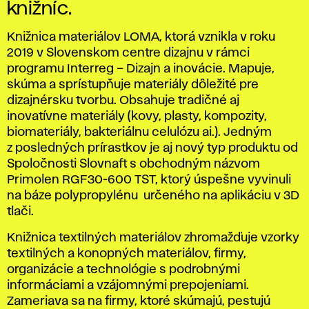
knižníc.
Knižnica materiálov LOMA, ktorá vznikla v roku
2019 v Slovenskom centre dizajnu v rámci
programu Interreg – Dizajn a inovácie. Mapuje,
skúma a sprístupňuje materiály dôležité pre
dizajnérsku tvorbu. Obsahuje tradičné aj
inovatívne materiály (kovy, plasty, kompozity,
biomateriály, bakteriálnu celulózu ai.). Jedným
z posledných prírastkov je aj nový typ produktu od
Spoločnosti Slovnaft s obchodným názvom
Primolen RGF30-600 TST, ktorý úspešne vyvinuli
na báze polypropylénu určeného na aplikáciu v 3D
tlači.
Knižnica textilných materiálov zhromažďuje vzorky
textilných a konopných materiálov, firmy,
organizácie a technológie s podrobnými
informáciami a vzájomnými prepojeniami.
Zameriava sa na firmy, ktoré skúmajú, pestujú