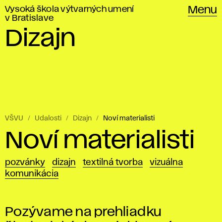
Vysoká škola výtvarných umení
Menu
v Bratislave
Dizajn
VŠVU
Udalosti
Dizajn
Noví materialisti
Noví materialisti
pozvánky
dizajn
textilná tvorba
vizuálna
komunikácia
Pozývame na prehliadku