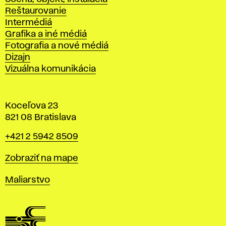
Reštaurovanie
Intermédiá
Grafika a iné médiá
Fotografia a nové médiá
Dizajn
Vizuálna komunikácia
Koceľova 23
821 08 Bratislava
Telefón
+421 2 5942 8509
Mapa
Zobraziť na mape
Katedry
Maliarstvo