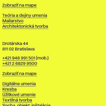
t
Mapa
Zobraziť na mape
i
s
Katedry
Teória a dejiny umenia
l
Maliarstvo
a
Architektonická tvorba
v
e
Drotárska 44
811 02 Bratislava
Telefón
+421 948 991 501
(mob.)
+421 2 6829 9500
Mapa
Zobraziť na mape
Katedry
Digitálne umenia
Kresba
Úžitkové umenie
Textilná tvorba
Socha, objekt, inštalácia