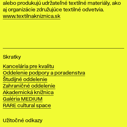
alebo produkujú udržateľné textilné materiály, ako
aj organizácie združujúce textilné odvetvia.
www.textilnakniznica.sk
V
Skratky
y
Kancelária pre kvalitu
s
Oddelenie podpory a poradenstva
o
Študijné oddelenie
k
Zahraničné oddelenie
á
Akademická knižnica
š
Galéria MEDIUM
k
RARE cultural space
o
l
a
Užitočné odkazy
v