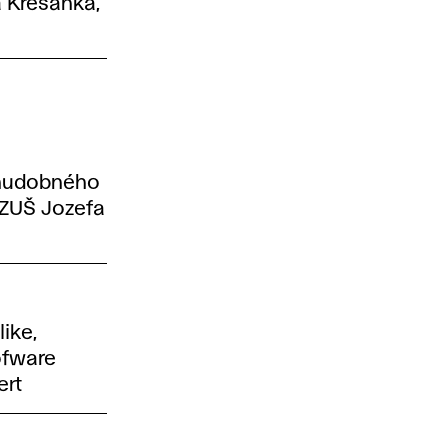
a Kresánka,
 hudobného
 ZUŠ Jozefa
ike,
ofware
ert