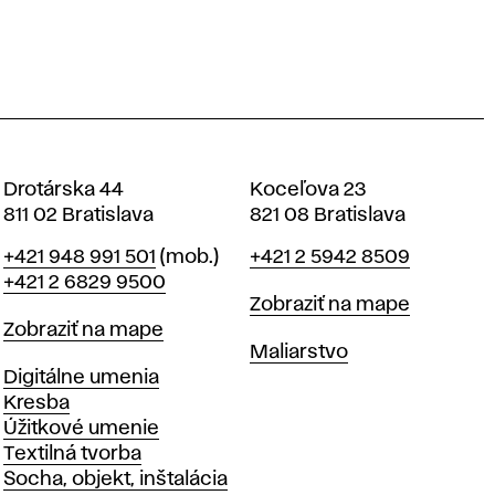
Drotárska 44
Koceľova 23
811 02 Bratislava
821 08 Bratislava
Telefón
Telefón
+421 948 991 501
(mob.)
+421 2 5942 8509
+421 2 6829 9500
Mapa
Zobraziť na mape
Mapa
Zobraziť na mape
Katedry
Maliarstvo
Katedry
Digitálne umenia
Kresba
Úžitkové umenie
Textilná tvorba
Socha, objekt, inštalácia