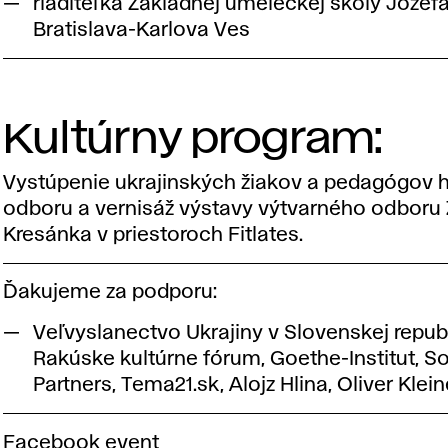
riaditeľka Základnej umeleckej školy Jozef
Bratislava-Karlova Ves
Kultúrny program:
Vystúpenie ukrajinských žiakov a pedagógov
odboru a vernisáž výstavy výtvarného odboru
Kresánka v priestoroch Fitlates.
Ďakujeme za podporu:
Veľvyslanectvo Ukrajiny v Slovenskej republ
Rakúske kultúrne fórum, Goethe-Institut, S
Partners, Tema21.sk, Alojz Hlina, Oliver Klein
Facebook event