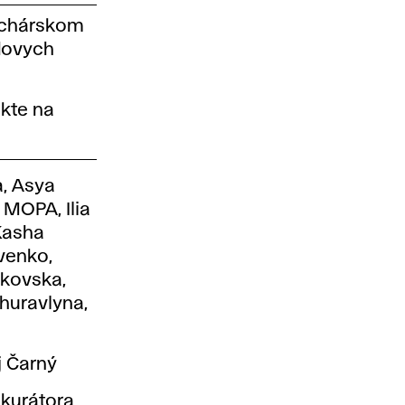
sochárskom
ndovych
akte na
a, Asya
 MOPA, Ilia
Kasha
venko,
akovska,
Zhuravlyna,
j Čarný
 kurátora