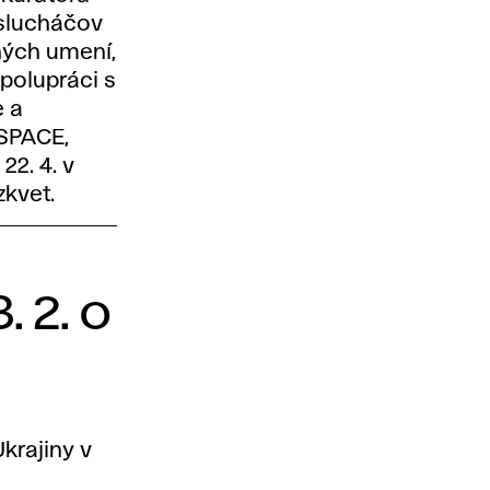
oslucháčov
ných umení,
polupráci s
e a
 SPACE,
22. 4. v
zkvet.
 2. o
krajiny v