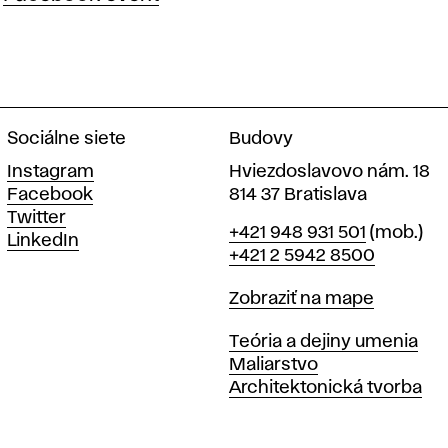
Sociálne siete
Budovy
Instagram
Hviezdoslavovo nám. 18
Facebook
814 37 Bratislava
Twitter
Telefón
+421 948 931 501
(mob.)
LinkedIn
+421 2 5942 8500
Mapa
Zobraziť na mape
Katedry
Teória a dejiny umenia
Maliarstvo
Architektonická tvorba