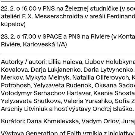
22. 2. o 16.00 v PNS na Železnej studničke (v 
ateliéri F. X. Messerschmidta v areáli Ferdina
kúpelov)
23. 2. o 17.00 v SPACE a PNS na Riviére (v Kont
Riviére, Karloveská 1/A)
Autorky / autori: Liliia Haieva, Liubov Holubkyn
Kovalova, Darja Lukjanenko, Daria Lytvynenko,
Merkov, Mykyta Melnyk, Nataliia Oliferovych, 
Potrohosh, Yelyzaveta Rudenok, Oksana Sado
Volodymyr Serhachov Hartaver, Ksenia Shost
Yelyzaveta Shutkova, Valeria Yurashko, Sofia 
Arseniy Litviniuk a hosť výstavy Ondrej Blaško.
Kurátori: Daria Khmelevska, Vadym Orlov, Jura
Výstava Generation of Faith vznikla z iniciatívy