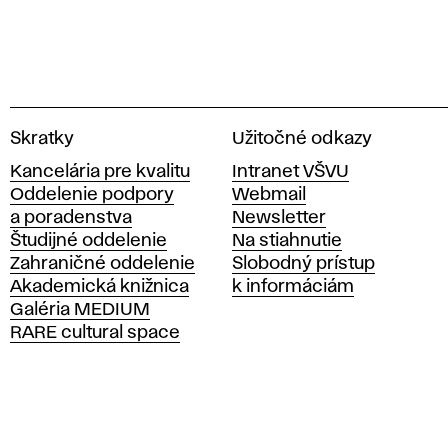
V
Skratky
Užitočné odkazy
y
Kancelária pre kvalitu
Intranet VŠVU
s
Oddelenie podpory
Webmail
o
a poradenstva
Newsletter
k
Študijné oddelenie
Na stiahnutie
á
Zahraničné oddelenie
Slobodný prístup
š
Akademická knižnica
k informáciám
k
Galéria MEDIUM
o
RARE cultural space
l
a
v
ý
t