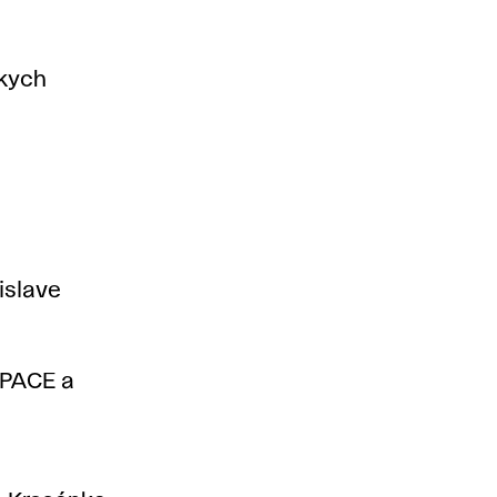
skych
islave
SPACE a