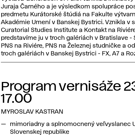
Juraja Čarného a je výsledkom spolupráce p
predmetu Kurátorské štúdiá na Fakulte výtvar
Akadémie Umení v Banskej Bystrici. Vznikla v s
Curatorial Studies Institute a Kontakt na Riviér
predstavíme ju v troch galériách v Bratislave -
PNS na Riviére, PNS na Železnej studničke a od 
troch galériách v Banskej Bystrici - FX, A7 a Ro
Program vernisáže 23.
17.00
MYROSLAV KASTRAN
mimoriadny a splnomocnený veľvyslanec U
Slovenskej republike