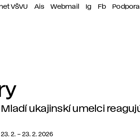
anet VŠVU
Ais
Webmail
Ig
Fb
Podpora
ry
Mladí ukajinskí umelci reaguj
23. 2.
–
23. 2. 2026