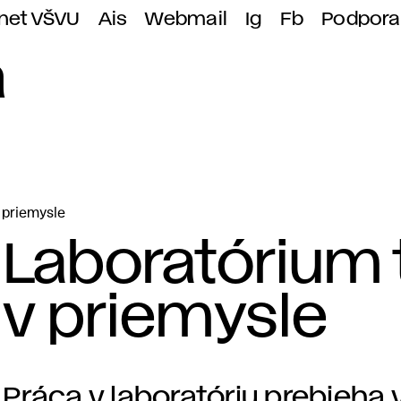
anet VŠVU
Ais
Webmail
Ig
Fb
Podpora
a
 priemysle
Laboratórium t
v priemysle
Práca v laboratóriu prebieha 