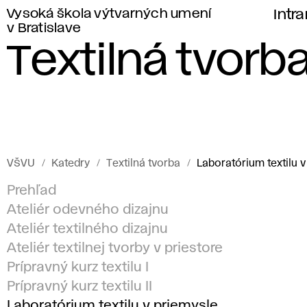
Vysoká škola výtvarných umení
Intr
v Bratislave
Textilná tvorb
VŠVU
Katedry
Textilná tvorba
Laboratórium textilu v
Prehľad
Ateliér odevného dizajnu
Ateliér textilného dizajnu
Ateliér textilnej tvorby v priestore
Prípravný kurz textilu I
Prípravný kurz textilu II
Laboratórium textilu v priemysle