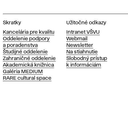
V
Skratky
Užitočné odkazy
y
Kancelária pre kvalitu
Intranet VŠVU
s
Oddelenie podpory
Webmail
o
a poradenstva
Newsletter
k
Študijné oddelenie
Na stiahnutie
á
Zahraničné oddelenie
Slobodný prístup
š
Akademická knižnica
k informáciám
k
Galéria MEDIUM
o
RARE cultural space
l
a
v
ý
t
v
a
r