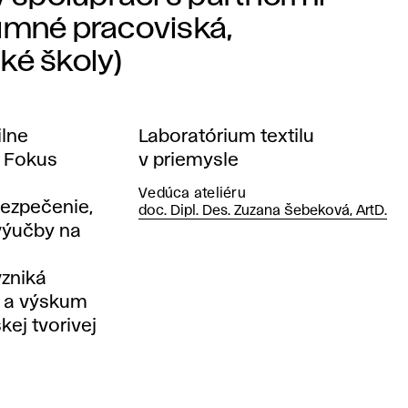
kumné pracoviská,
ké školy)
ilne
Laboratórium textilu
. Fokus
v priemysle
Vedúca ateliéru
bezpečenie,
doc. Dipl. Des. Zuzana Šebeková, ArtD.
 výučby na
vzniká
í a výskum
kej tvorivej