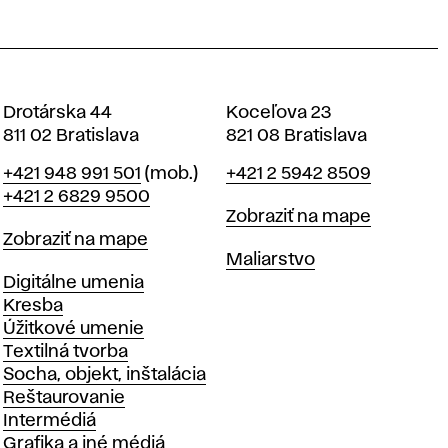
Drotárska 44
Koceľova 23
811 02 Bratislava
821 08 Bratislava
Telefón
Telefón
+421 948 991 501
(mob.)
+421 2 5942 8509
+421 2 6829 9500
Mapa
Zobraziť na mape
Mapa
Zobraziť na mape
Katedry
Maliarstvo
Katedry
Digitálne umenia
Kresba
Úžitkové umenie
Textilná tvorba
Socha, objekt, inštalácia
Reštaurovanie
Intermédiá
Grafika a iné médiá