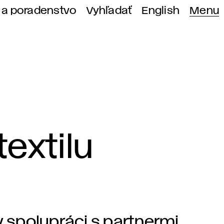
 a poradenstvo
Vyhľadať
English
Menu
extilu
v spolupráci s partnermi