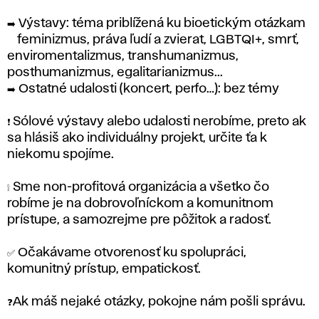
➡️ Výstavy: téma priblížená ku bioetickým otázkam
~ feminizmus, práva ľudí a zvierat, LGBTQI+, smrť,
enviromentalizmus, transhumanizmus,
posthumanizmus, egalitarianizmus...
➡️ Ostatné udalosti (koncert, perfo…): bez témy
❗️ Sólové výstavy alebo udalosti nerobíme, preto ak
sa hlásiš ako individuálny projekt, určite ťa k
niekomu spojíme.
❕ Sme non-profitová organizácia a všetko čo
robíme je na dobrovoľníckom a komunitnom
prístupe, a samozrejme pre pôžitok a radosť.
✅ Očakávame otvorenosť ku spolupráci,
komunitný prístup, empatickosť.
❓Ak máš nejaké otázky, pokojne nám pošli správu.