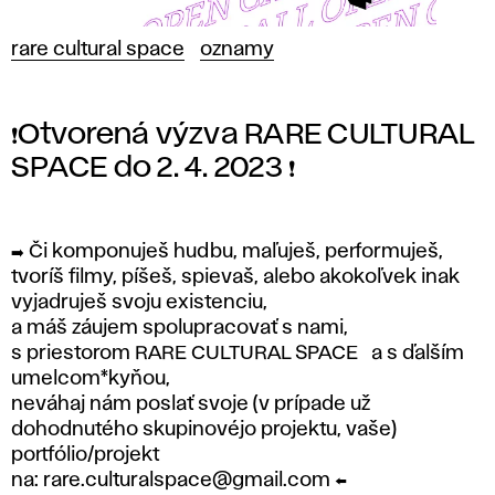
rare cultural space
oznamy
❗️Otvorená výzva RARE CULTURAL
SPACE do 2. 4. 2023 ❗️
➡️ Či komponuješ hudbu, maľuješ, performuješ,
tvoríš filmy, píšeš, spievaš, alebo akokoľvek inak
vyjadruješ svoju existenciu,
a máš záujem spolupracovať s nami,
s priestorom RARE CULTURAL SPACE a s ďalším
umelcom*kyňou,
neváhaj nám poslať svoje (v prípade už
dohodnutého skupinovéjo projektu, vaše)
portfólio/projekt
na: rare.culturalspace@gmail.com ⬅️