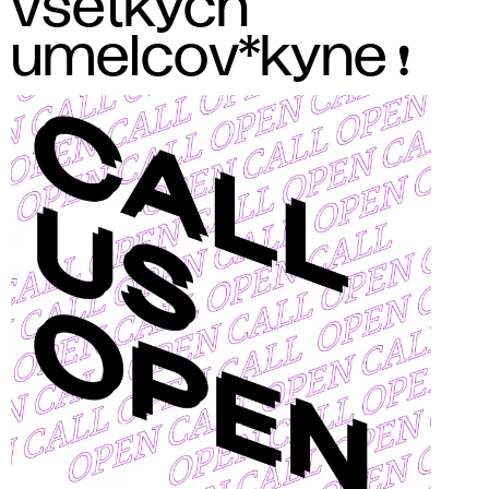
všetkých
umelcov*kyne ❗️