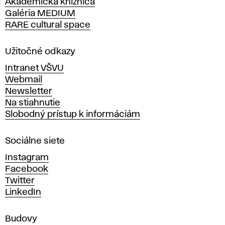
Akademická knižnica
š
Galéria MEDIUM
k
RARE cultural space
o
l
a
Užitočné odkazy
v
Intranet VŠVU
ý
Webmail
t
Newsletter
v
Na stiahnutie
a
Slobodný prístup k informáciám
r
n
Sociálne siete
ý
c
Instagram
h
Facebook
u
Twitter
m
LinkedIn
e
n
Budovy
í