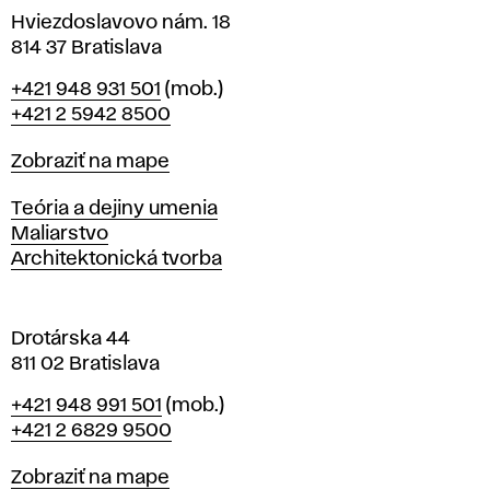
v
Hviezdoslavovo nám. 18
814 37 Bratislava
B
Telefón
+421 948 931 501
(mob.)
r
+421 2 5942 8500
a
t
Mapa
Zobraziť na mape
i
s
Katedry
Teória a dejiny umenia
l
Maliarstvo
a
Architektonická tvorba
v
e
Drotárska 44
811 02 Bratislava
Telefón
+421 948 991 501
(mob.)
+421 2 6829 9500
Mapa
Zobraziť na mape