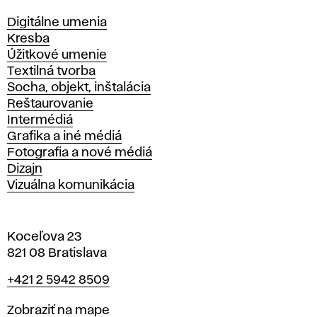
Katedry
Digitálne umenia
Kresba
Úžitkové umenie
Textilná tvorba
Socha, objekt, inštalácia
Reštaurovanie
Intermédiá
Grafika a iné médiá
Fotografia a nové médiá
Dizajn
Vizuálna komunikácia
Koceľova 23
821 08 Bratislava
Telefón
+421 2 5942 8509
Mapa
Zobraziť na mape