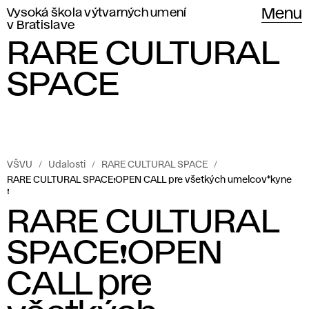
Vysoká škola výtvarných umení
Menu
v Bratislave
RARE CULTURAL
SPACE
VŠVU
Udalosti
RARE CULTURAL SPACE
RARE CULTURAL SPACE❗️OPEN CALL pre všetkých umelcov*kyne
❗️
RARE CULTURAL
SPACE❗️OPEN
CALL pre