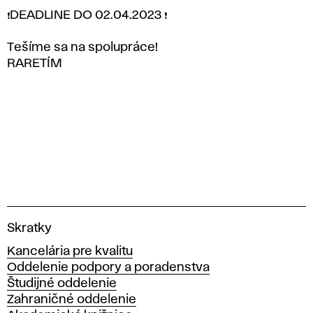
❗️DEADLINE DO 02.04.2023 ❗️
Tešíme sa na spolupráce!
RARETÍM
~~~~~~~~~~~~~~~~~~~~
V
Skratky
y
Kancelária pre kvalitu
s
Oddelenie podpory a poradenstva
o
Študijné oddelenie
k
Zahraničné oddelenie
á