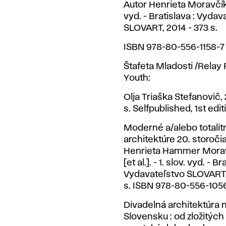
Autor Henrieta Moravčíko
vyd. - Bratislava : Vydav
SLOVART, 2014 - 373 s.
ISBN 978-80-556-1158-7
Štafeta Mladosti /Relay
Youth:
Olja Triaška Stefanovič,
s. Selfpublished, 1st edit
Moderné a/alebo totalit
architektúre 20. storočia
Henrieta Hammer Moravč
[et al.]. - 1. slov. vyd. - Br
Vydavateľstvo SLOVART, 
s. ISBN 978-80-556-105
Divadelná architektúra 
Slovensku : od zložitých