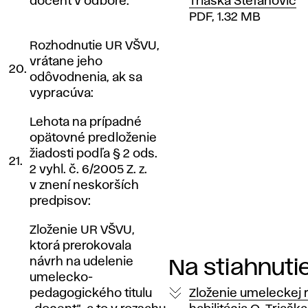
docent v odbore:
Triaška Stefanović
PDF, 1.32 MB
Rozhodnutie UR VŠVU,
vrátane jeho
20.
odôvodnenia, ak sa
vypracúva:
Lehota na prípadné
opätovné predloženie
žiadosti podľa § 2 ods.
21.
2 vyhl. č. 6/2005 Z. z.
v znení neskorších
predpisov:
Zloženie UR VŠVU,
ktorá prerokovala
návrh na udelenie
Na stiahnuti
umelecko-
pedagogického titulu
Zloženie umeleckej 