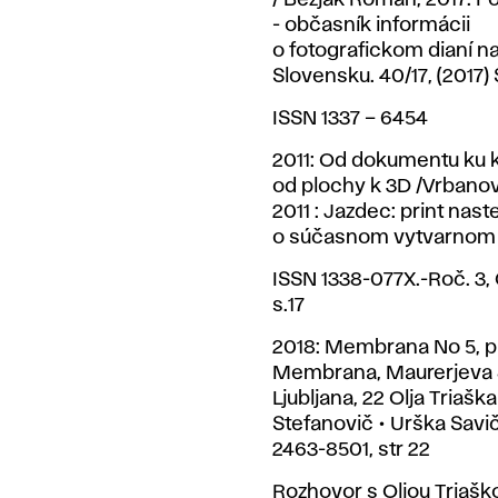
/ Bezjak Roman, 2017: F
- občasník informácii
o fotografickom dianí n
Slovensku. 40/17, (2017) S
ISSN 1337 – 6454
2011: Od dokumentu ku 
od plochy k 3D /Vrbanov
2011 : Jazdec: print nas
o súčasnom vytvarnom
ISSN 1338-077X.-Roč. 3, Č
s.17
2018: Membrana No 5, p
Membrana, Maurerjeva 
Ljubljana, 22 Olja Triaška
Stefanovič • Urška Savi
2463-8501, str 22
Rozhovor s Oljou Triašk