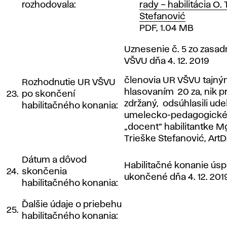
rozhodovala:
rady – habilitácia O. 
Stefanović
PDF, 1.04 MB
Uznesenie č. 5 zo zasad
VŠVU dňa 4. 12. 2019
členovia UR VŠVU tajn
Rozhodnutie UR VŠVU
hlasovaním 20 za, nik pro
23.
po skončení
zdržaný, odsúhlasili ude
habilitačného konania:
umelecko-pedagogickéh
„docent“ habilitantke Mgr.
Trieške Stefanović, ArtD
Dátum a dôvod
Habilitačné konanie ús
24.
skončenia
ukončené dňa 4. 12. 201
habilitačného konania:
Ďalšie údaje o priebehu
25.
habilitačného konania: