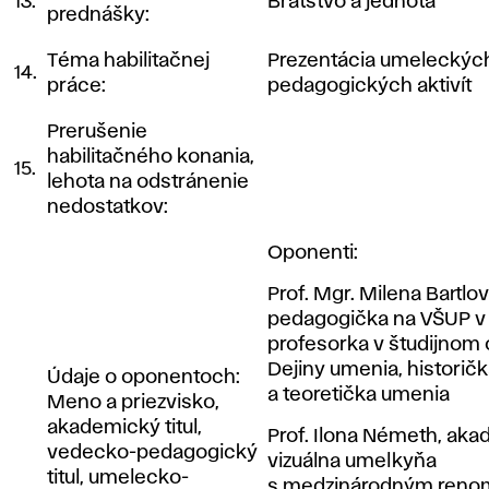
13.
Bratstvo a jednota
prednášky:
Téma habilitačnej
Prezentácia umeleckýc
14.
práce:
pedagogických aktivít
Prerušenie
habilitačného konania,
15.
lehota na odstránenie
nedostatkov:
Oponenti:
Prof. Mgr. Milena Bartlov
pedagogička na VŠUP v 
profesorka v študijnom
Dejiny umenia, historič
Údaje o oponentoch:
a teoretička umenia
Meno a priezvisko,
akademický titul,
Prof. Ilona Németh, akad
vedecko-pedagogický
vizuálna umelkyňa
titul, umelecko-
s medzinárodným reno