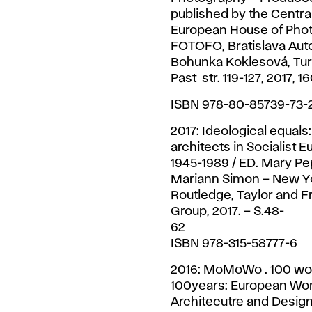
published by the Centra
European House of Phot
FOTOFO, Bratislava Auto
Bohunka Koklesová, Tur
Past str. 119-127, 2017, 1
ISBN 978-80-85739-73-
2017: Ideological equal
architects in Socialist 
1945-1989 / ED. Mary Pe
Mariann Simon – New Y
Routledge, Taylor and F
Group, 2017. – S.48-
6
ISBN 978-315-58777-6
2016: MoMoWo . 100 wor
100years: European Wo
Architecutre and Design