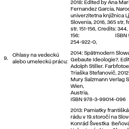
2018: Edited by Ana Mar
Fernandez Garcia, Naro
univerzitetna knjižnica L
Slovenia, 2016, 365 str, f
str. 151-156, Credits: 344, 
156: ISBN 978
254-922-0,
2014: Spätmodern Slowa
Ohlasy na vedeckú
9.
Gebaute Ideologie?. Edit
alebo umeleckú prácu:
Adolph Stiller. Farbfotoe
Triaška Stefanovič, 2012-
Mury Salzmann Verlag S
Wien,
Austri
ISBN 978-3-99014-096
2013: Pamiatky františ
rádu v 19.storočí na Slo
Konrád Švestka Beňov