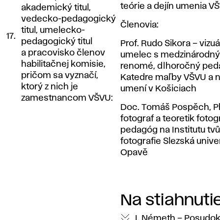
teórie a dejín umenia V
akademický titul,
vedecko-pedagogický
Členovia:
titul, umelecko-
17.
pedagogický titul
Prof. Rudo Sikora – vizu
a pracovisko členov
umelec s medzinárodn
habilitačnej komisie,
renomé, dlhoročný ped
pričom sa vyznačí,
Katedre maľby VŠVU a n
ktorý z nich je
umení v Košiciach
zamestnancom VŠVU:
Doc. Tomáš Pospěch, P
fotograf a teoretik fotogr
pedagóg na Institutu tvů
fotografie Slezská univer
Opavě
Na stiahnuti
I. Németh – Posudok