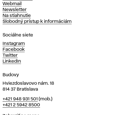
ý
Webmail
t
Newsletter
v
Na stiahnutie
a
Slobodný prístup k informáciám
r
n
Sociálne siete
ý
c
Instagram
h
Facebook
u
Twitter
m
LinkedIn
e
n
Budovy
í
v
Hviezdoslavovo nám. 18
814 37 Bratislava
B
Telefón
+421 948 931 501
(mob.)
r
+421 2 5942 8500
a
t