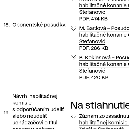
habilitačné konanie 
Stefanović
PDF, 474 KB
18.
Oponentské posudky:
M. Bartlová – Posud
habilitačné konanie 
Stefanović
PDF, 286 KB
B. Koklesová – Posu
habilitačné konanie 
Stefanović
PDF, 420 KB
Návrh habilitačnej
komisie
Na stiahnuti
s odporúčaním udeliť
19.
alebo neudeliť
Záznam zo zasadnut
uchádzačovi o titul
habilitačnej komisie 