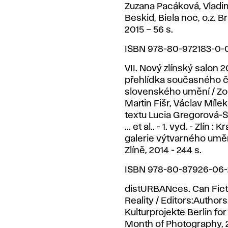
Zuzana Pacáková, Vladi
Beskid, Biela noc, o.z. Br
2015 – 56 s.
ISBN 978-80-972183-0-
VII. Nový zlínský salon 2
přehlídka současného 
slovenského umění / Zod
Martin Fišr, Václav Mílek
textu Lucia Gregorová-
... et al.. - 1. vyd. - Zlín : 
galerie výtvarného umě
Zlíně, 2014 - 244 s.
ISBN 978-80-87926-06-
distURBANces. Can Fict
Reality / Editors:Authors
Kulturprojekte Berlin fo
Month of Photography, 2