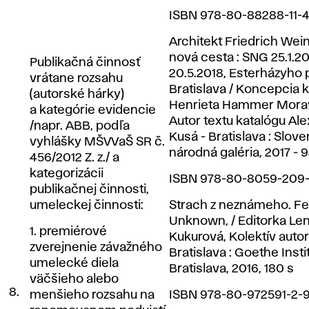
ISBN 978-80-88288-11-
Architekt Friedrich Wei
nová cesta : SNG 25.1.20
Publikačná činnosť
20.5.2018, Esterházyho 
vrátane rozsahu
Bratislava / Koncepcia 
(autorské hárky)
Henrieta Hammer Morav
a kategórie evidencie
Autor textu katalógu Al
/napr. ABB, podľa
Kusá - Bratislava : Slov
vyhlášky MŠVVaŠ SR č.
národná galéria, 2017 - 
456/2012 Z. z./ a
kategorizácii
ISBN 978-80-8059-209
publikačnej činnosti,
umeleckej činnosti:
Strach z neznámeho. Fea
Unknown, / Editorka Le
1. premiérové
Kukurová, Kolektív auto
zverejnenie závažného
Bratislava : Goethe Insti
umelecké diela
Bratislava, 2016, 180 s
väčšieho alebo
8.
menšieho rozsahu na
ISBN 978-80-972591-2-