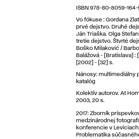
ISBN 978-80-8059-164
Vo fókuse : Gordana Zlat
prvé dejstvo. Druhé dejs
Ján Triaška. Olga Stefan
tretie dejstvo. Štvrté dej
Boško Milaković / Barb
Balážová - [Bratislava] : [s
[2002] - [32] s.
Nánosy: multimediálny p
katalóg
Kolektív autorov. At Hom
2003, 20 s.
2017: Zborník príspevko
medzinárodnej fotografi
konferencie v Leviciach
Problematika súčasnéh