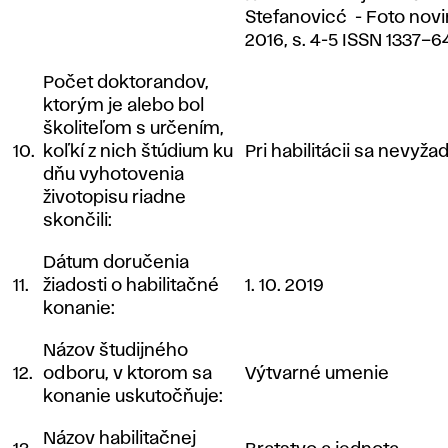
Stefanovicć - Foto novin
2016, s. 4-5 ISSN 1337–
Počet doktorandov,
ktorým je alebo bol
školiteľom s určením,
10.
koľkí z nich štúdium ku
Pri habilitácii sa nevyžad
dňu vyhotovenia
životopisu riadne
skončili:
Dátum doručenia
11.
žiadosti o habilitačné
1. 10. 2019
konanie:
Názov študijného
12.
odboru, v ktorom sa
Výtvarné umenie
konanie uskutočňuje:
Názov habilitačnej