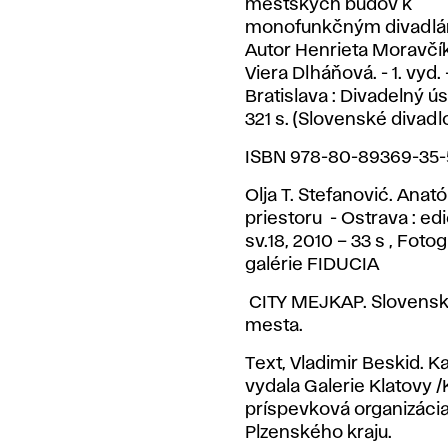
mestských budov k
monofunkčným divadlám
Autor Henrieta Moravčí
Viera Dlháňová. - 1. vyd. 
Bratislava : Divadelný úst
321 s. (Slovenské divadl
ISBN 978-80-89369-35-
Olja T. Stefanović. Anat
priestoru - Ostrava : e
sv.18, 2010 – 33 s , Foto
galérie FIDUCIA
CITY MEJKAP. Slovens
mesta.
Text, Vladimir Beskid. K
vydala Galerie Klatovy /
príspevková organizáci
Plzenského kraju.