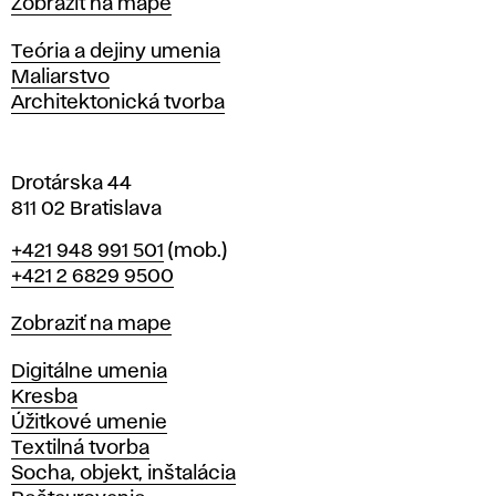
Mapa
Zobraziť na mape
i
s
Katedry
Teória a dejiny umenia
l
Maliarstvo
a
Architektonická tvorba
v
e
Drotárska 44
811 02 Bratislava
Telefón
+421 948 991 501
(mob.)
+421 2 6829 9500
Mapa
Zobraziť na mape
Katedry
Digitálne umenia
Kresba
Úžitkové umenie
Textilná tvorba
Socha, objekt, inštalácia