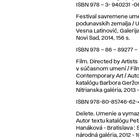
ISBN 978 – 3- 940231 -0
Festival savremene ume
podunavskih zemalja / 
Vesna Latinović, Galerija
Novi Sad, 2014, 156 s.
ISBN 978 – 86 – 89277 – 
Film. Directed by Artists 
v súčasnom umení / Fil
Contemporary Art / Auto
katalógu Barbora Geržová
Nitrianska galéria, 2013 –
ISBN 978-80-85746-62-
Delete. Umenie a vymaz
Autor textu katalógu Pet
Hanáková - Bratislava :
národná galéria, 2012 - 1