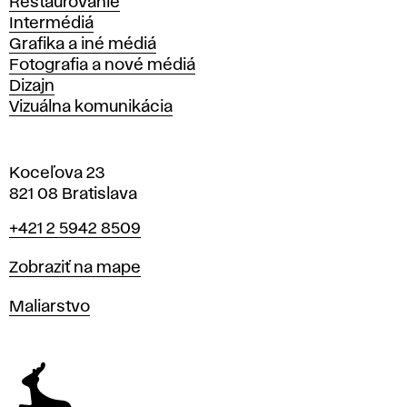
Reštaurovanie
Intermédiá
Grafika a iné médiá
Fotografia a nové médiá
Dizajn
Vizuálna komunikácia
Koceľova 23
821 08 Bratislava
Telefón
+421 2 5942 8509
Mapa
Zobraziť na mape
Katedry
Maliarstvo