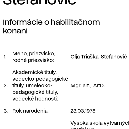
Stefanović
Informácie o habilitačnom
konaní
Meno, priezvisko,
1.
Olja Triaška, Stefanović
rodné priezvisko:
Akademické tituly,
vedecko-pedagogické
2.
tituly, umelecko-
Mgr. art., ArtD.
pedagogické tituly,
vedecké hodnosti:
3.
Rok narodenia:
23.03.1978
Vysoká škola výtvarnýc