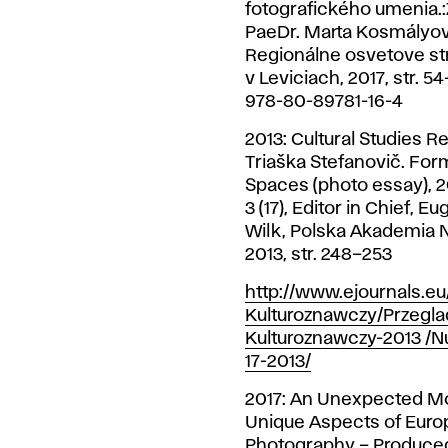
fotografického umenia.:
PaeDr. Marta Kosmályov
Regionálne osvetove st
v Leviciach, 2017, str. 5
978-80-89781-16-4
2013: Cultural Studies Re
Triaška Stefanovič. For
Spaces (photo essay), 2
3 (17), Editor in Chief, E
Wilk, Polska Akademia 
2013, str. 248–253
http://www.ejournals.eu
Kulturoznawczy/Przegla
Kulturoznawczy-2013 /N
17-2013/
2017: An Unexpected M
Unique Aspects of Eur
Photography – Produce