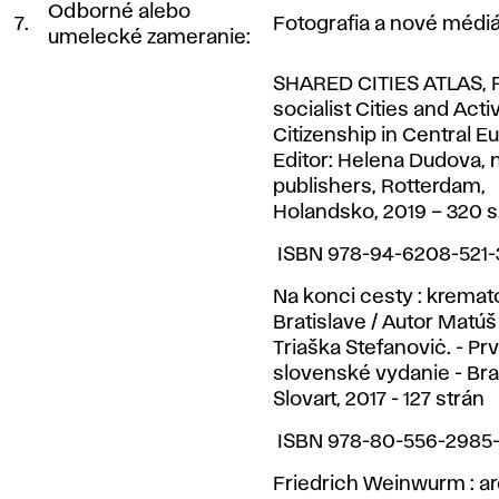
Odborné alebo
7.
Fotografia a nové médi
umelecké zameranie:
SHARED CITIES ATLAS, 
socialist Cities and Acti
Citizenship in Central E
Editor: Helena Dudova, 
publishers, Rotterdam,
Holandsko, 2019 – 320 s
ISBN 978-94-6208-521-
Na konci cesty : kremat
Bratislave / Autor Matúš 
Triaška Stefanoviċ. - Pr
slovenské vydanie - Brat
Slovart, 2017 - 127 strán
ISBN 978-80-556-2985
Friedrich Weinwurm : arc