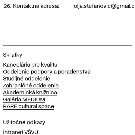
26.
Kontaktná adresa:
olja.stefanovic@gmail.
V
Skratky
y
Kancelária pre kvalitu
s
Oddelenie podpory a poradenstva
o
Študijné oddelenie
k
Zahraničné oddelenie
á
Akademická knižnica
š
Galéria MEDIUM
k
RARE cultural space
o
l
a
Užitočné odkazy
v
Intranet VŠVU