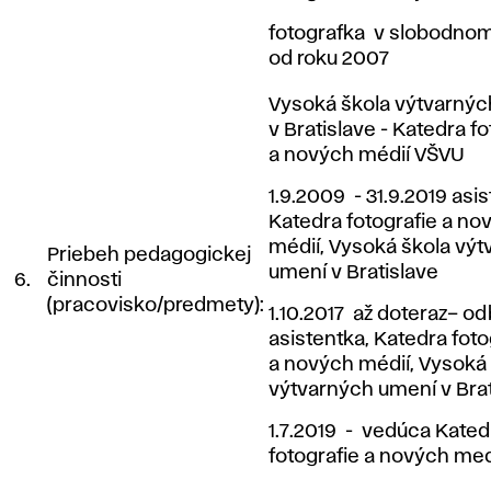
fotografka v slobodnom
od roku 2007
Vysoká škola výtvarný
v Bratislave - Katedra fo
a nových médií VŠVU
1.9.2009 - 31.9.2019 asi
Katedra fotografie a no
médií, Vysoká škola vý
Priebeh pedagogickej
umení v Bratislave
6.
činnosti
(pracovisko/predmety):
1.10.2017 až doteraz– o
asistentka, Katedra foto
a nových médií, Vysoká
výtvarných umení v Brat
1.7.2019 - vedúca Kated
fotografie a nových me