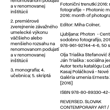
renomovanom podujatí
Fotonični trenutki 2016
a v renomovanej
fotografije – Photonic
inštitúcii
2016: month of photogr
2. premiérové
Editor: Miha Colner,
zverejnenie závažného
umelecké výkonu
Ljubljana: Photon - Cent
väčšieho alebo
sodobno fotografijo, 20
menšieho rozsahu na
978-961-92744-4-6, 50 s
renomovanom podujatí
Olja Triaška Stefanović 
a v renomovanej
Ján Triaška : sociálna je
inštitúcii
Autor textu katalógu Ľu
3. monografia; 4.
Kasaj Poláčková - Nové
učebnica; 5. skriptá
Galéria umenia Ernesta
[2016]
ISBN 978-80-89330-42
REVERSED. SLOVAK
CONTEMPORARY ART / Ed