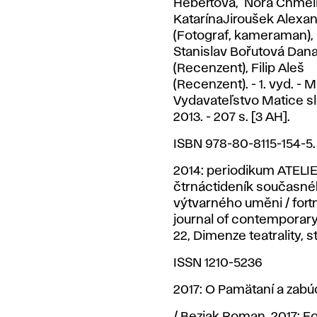
Hebertová, Nora Chmel
KatarínaJiroušek Alexa
(Fotograf, kameraman),
Stanislav Bořutová Dan
(Recenzent), Filip Aleš
(Recenzent). - 1. vyd. - Ma
Vydavateľstvo Matice s
2013. - 207 s. [3 AH].
ISBN 978-80-8115-154-5.
2014: periodikum ATELIE
čtrnáctideník současn
výtvarného uměni / fortn
journal of contemporary a
22, Dimenze teatrality, str
ISSN 1210-5236
2017: O Pamätaní a zabú