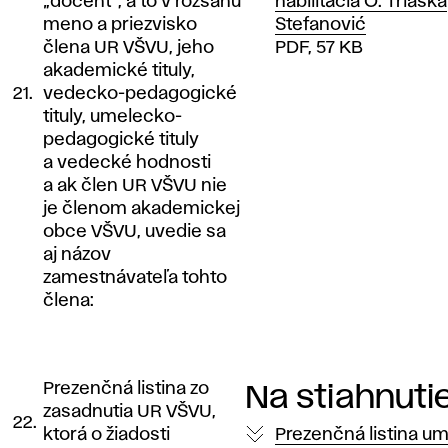
„docent“, a to v rozsahu
habilitácia O. Triaška
meno a priezvisko
Stefanović
člena UR VŠVU, jeho
PDF, 57 KB
akademické tituly,
21.
vedecko-pedagogické
tituly, umelecko-
pedagogické tituly
a vedecké hodnosti
a ak člen UR VŠVU nie
je členom akademickej
obce VŠVU, uvedie sa
aj názov
zamestnávateľa tohto
člena:
Prezenčná listina zo
Na stiahnuti
zasadnutia UR VŠVU,
22.
ktorá o žiadosti
Prezenčná listina u