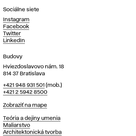
n
Sociálne siete
ý
c
Instagram
h
Facebook
u
Twitter
m
LinkedIn
e
n
Budovy
í
v
Hviezdoslavovo nám. 18
814 37 Bratislava
B
Telefón
+421 948 931 501
(mob.)
r
+421 2 5942 8500
a
t
Mapa
Zobraziť na mape
i
s
Katedry
Teória a dejiny umenia
l
Maliarstvo
a
Architektonická tvorba