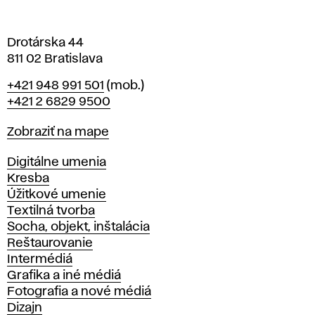
v
e
Drotárska 44
811 02 Bratislava
Telefón
+421 948 991 501
(mob.)
+421 2 6829 9500
Mapa
Zobraziť na mape
Katedry
Digitálne umenia
Kresba
Úžitkové umenie
Textilná tvorba
Socha, objekt, inštalácia
Reštaurovanie
Intermédiá
Grafika a iné médiá
Fotografia a nové médiá
Dizajn