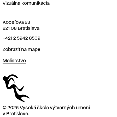
Vizuálna komunikácia
Koceľova 23
821 08 Bratislava
Telefón
+421 2 5942 8509
Mapa
Zobraziť na mape
Katedry
Maliarstvo
© 2026 Vysoká škola výtvarných umení
v Bratislave.