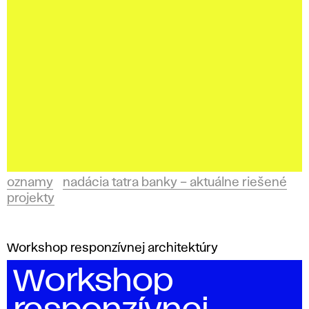
oznamy
nadácia tatra banky – aktuálne riešené
projekty
Workshop responzívnej architektúry
Workshop