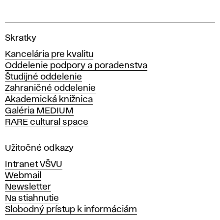
V
Skratky
y
Kancelária pre kvalitu
s
Oddelenie podpory a poradenstva
o
Študijné oddelenie
k
Zahraničné oddelenie
á
Akademická knižnica
š
Galéria MEDIUM
k
RARE cultural space
o
l
a
Užitočné odkazy
v
Intranet VŠVU
ý
Webmail
t
Newsletter
v
Na stiahnutie
a
Slobodný prístup k informáciám
r