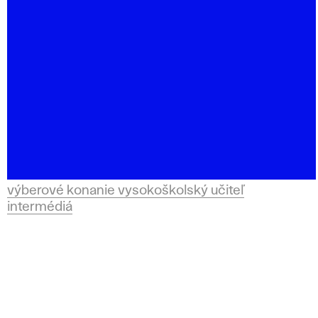
výberové konanie vysokoškolský učiteľ
intermédiá