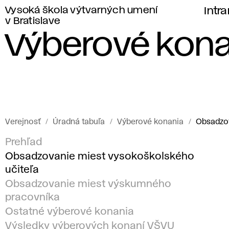
Vysoká škola výtvarných umení
Intr
v Bratislave
Výberové kona
Verejnosť
Úradná tabuľa
Výberové konania
Obsadzov
Prehľad
Obsadzovanie miest vysokoškolského
učiteľa
Obsadzovanie miest výskumného
pracovníka
Ostatné výberové konania
Výsledky výberových konaní VŠVU