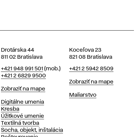
Drotárska 44
Koceľova 23
811 02 Bratislava
821 08 Bratislava
Telefón
Telefón
+421 948 991 501
(mob.)
+421 2 5942 8509
+421 2 6829 9500
Mapa
Zobraziť na mape
Mapa
Zobraziť na mape
Katedry
Maliarstvo
Katedry
Digitálne umenia
Kresba
Úžitkové umenie
Textilná tvorba
Socha, objekt, inštalácia