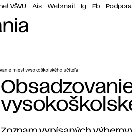
anet VŠVU
Ais
Webmail
Ig
Fb
Podpora
nia
anie miest vysokoškolského učiteľa
Obsadzovanie
vysokoškolské
Zoznam vypísaných výberov