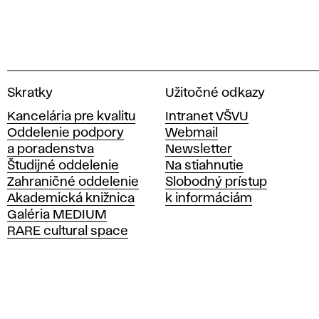
V
Skratky
Užitočné odkazy
y
Kancelária pre kvalitu
Intranet VŠVU
s
Oddelenie podpory
Webmail
o
a poradenstva
Newsletter
k
Študijné oddelenie
Na stiahnutie
á
Zahraničné oddelenie
Slobodný prístup
š
Akademická knižnica
k informáciám
k
Galéria MEDIUM
o
RARE cultural space
l
a
v
ý
t
v