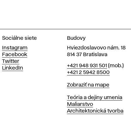
Sociálne siete
Budovy
Instagram
Hviezdoslavovo nám. 18
Facebook
814 37 Bratislava
Twitter
Telefón
+421 948 931 501
(mob.)
LinkedIn
+421 2 5942 8500
Mapa
Zobraziť na mape
Katedry
Teória a dejiny umenia
Maliarstvo
Architektonická tvorba