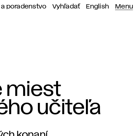
 a poradenstvo
Vyhľadať
English
Menu
 miest
ho učiteľa
ých konaní