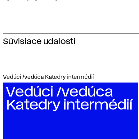
Súvisiace udalosti
Vedúci /vedúca Katedry intermédií
Vedúci /vedúca
Katedry intermédií