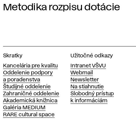
Metodika rozpisu dotácie
V
Skratky
Užitočné odkazy
y
Kancelária pre kvalitu
Intranet VŠVU
s
Oddelenie podpory
Webmail
o
a poradenstva
Newsletter
k
Študijné oddelenie
Na stiahnutie
á
Zahraničné oddelenie
Slobodný prístup
š
Akademická knižnica
k informáciám
k
Galéria MEDIUM
o
RARE cultural space
l
a
v