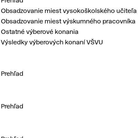
Prehľad
d
Obsadzovanie miest vysokoškolského učiteľa
n
Obsadzovanie miest výskumného pracovníka
Ostatné výberové konania
á
Výsledky výberových konaní VŠVU
t
Prehľad
a
b
Prehľad
u