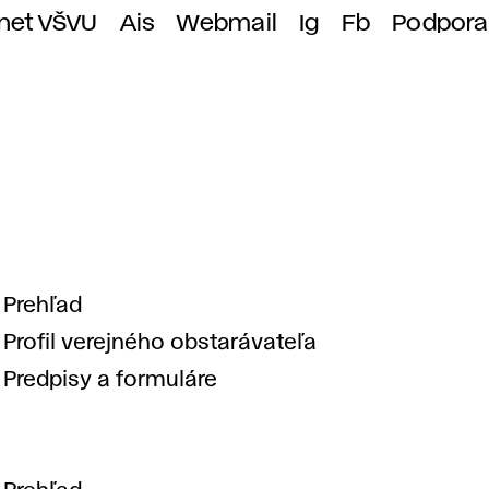
anet VŠVU
Ais
Webmail
Ig
Fb
Podpora
Verejne
Ú
Prehľad
prístupné
Profil verejného obstarávateľa
r
informácie
Predpisy a formuláre
a