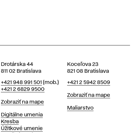
Drotárska 44
Koceľova 23
811 02 Bratislava
821 08 Bratislava
Telefón
Telefón
+421 948 991 501
(mob.)
+421 2 5942 8509
+421 2 6829 9500
Mapa
Zobraziť na mape
Mapa
Zobraziť na mape
Katedry
Maliarstvo
Katedry
Digitálne umenia
Kresba
Úžitkové umenie