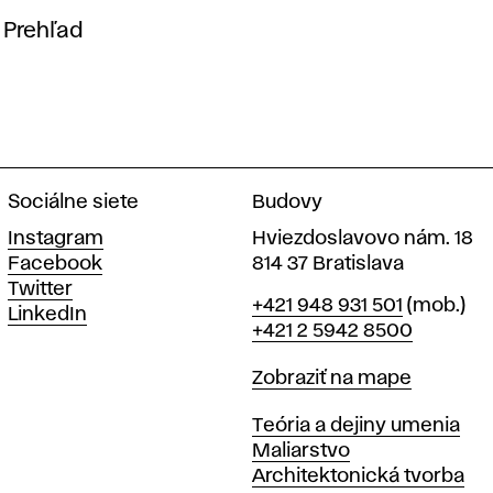
Prehľad
Sociálne siete
Budovy
Instagram
Hviezdoslavovo nám. 18
Facebook
814 37 Bratislava
Twitter
Telefón
+421 948 931 501
(mob.)
LinkedIn
+421 2 5942 8500
Mapa
Zobraziť na mape
Katedry
Teória a dejiny umenia
Maliarstvo
Architektonická tvorba