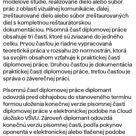
modelové štúdie, realizované dielo alebo súbor
prác z oblasti vizuálnej komunikácie, ďalej
zreštaurované dielo alebo súbor zreštaurovaných
diel s kompletnou reštaurátorskou
dokumentáciou. Písomná časť diplomovej práce
obsahuje tri časti, ktoré sú zviazané do jedného
celku. Prvou časťou je riadne vypracovaná
teoretická práca v rozsahu 20 normostrán, ktorá
sa svojím obsahom vzťahuje k praktickej časti
diplomovej práce. Druhou časťou je dokumentácia
praktickej časti diplomovej práce, treťou časťou je
správa o záverečnej práci.
Písomnú časť diplomovej práce diplomant
odovzdá pred obhajobou do stanoveného termínu
formou uloženia konečnej verzie písomnej časti
diplomovej práce v elektronickej podobe na Cloud
úložisko VŠVU. Zároveň diplomant odovzdá
konečnú verziu písomnej časti, podľa pokynov
oponenta v elektronickej alebo tlačenej podobe