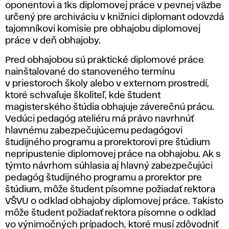
oponentovi a 1ks diplomovej práce v pevnej väzbe
určený pre archiváciu v knižnici diplomant odovzdá
tajomníkovi komisie pre obhajobu diplomovej
práce v deň obhajoby.
Pred obhajobou sú praktické diplomové práce
nainštalované do stanoveného termínu
v priestoroch školy alebo v externom prostredí,
ktoré schvaľuje školiteľ, kde študent
magisterského štúdia obhajuje záverečnú prácu.
Vedúci pedagóg ateliéru má právo navrhnúť
hlavnému zabezpečujúcemu pedagógovi
študijného programu a prorektorovi pre štúdium
nepripustenie diplomovej práce na obhajobu. Ak s
týmto návrhom súhlasia aj hlavný zabezpečujúci
pedagóg študijného programu a prorektor pre
štúdium, môže študent písomne požiadať rektora
VŠVU o odklad obhajoby diplomovej práce. Takisto
môže študent požiadať rektora písomne o odklad
vo výnimočných prípadoch, ktoré musí zdôvodniť