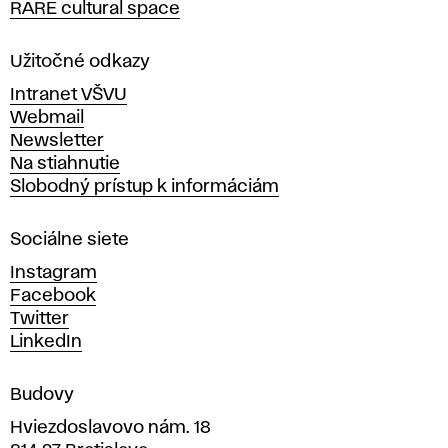
RARE cultural space
o
l
a
Užitočné odkazy
v
Intranet VŠVU
ý
Webmail
t
Newsletter
v
Na stiahnutie
a
Slobodný prístup k informáciám
r
n
Sociálne siete
ý
c
Instagram
h
Facebook
u
Twitter
m
LinkedIn
e
n
Budovy
í
v
Hviezdoslavovo nám. 18