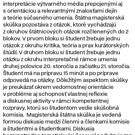
interpretácie výtvarného média prepojenými aj
s orientáciou a relevantnými znalosťami dejín
a teórie súčasného umenia. Štátna magisterská
skúška pozostáva z otázok, ktoré vychádzajú
z okruhov štátnicových otázok rozčlenených do 2
blokov. V prvom bloku si študent žrebuje jednu
otázok z okruhu Kritika, teória a prax kurátorských
štúdií. V druhom bloku si študent žrebuje jednu
otázku z okruhu Interpretačné rámce umenia
druhej polovice 20. storočia a začiatku 21. storočia.
Študent má na prípravu 15 minút a po príprave
odpovedá na otázky. Dôležitým aspektom skúšky
je preukázať okrem vedomostnej orientácie
v probléme aj schopnosť vlastnej reflexie
a diskusnej aktivity v rámci kompetentnej
rozpravy, ktorú so študentom vedie skúšobná
komisia. Magisterská štátna skúška je vedená
formou diskusie medzi členmi a členkami komisie
a študentmi a študentkami. Diskusia