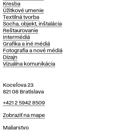
Kresba
Úžitkové umenie
Textilná tvorba
Socha, objekt, inštalácia
Reštaurovanie
Intermédiá
Grafika a iné médiá
Fotografia a nové médiá
Dizajn
Vizuálna komunikácia
Koceľova 23
821 08 Bratislava
Telefón
+421 2 5942 8509
Mapa
Zobraziť na mape
Katedry
Maliarstvo