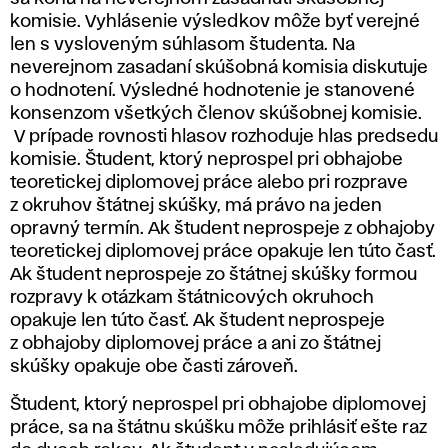
komisie. Vyhlásenie výsledkov môže byť verejné
len s vysloveným súhlasom študenta. Na
neverejnom zasadaní skúšobná komisia diskutuje
o hodnotení. Výsledné hodnotenie je stanovené
konsenzom všetkých členov skúšobnej komisie.
V prípade rovnosti hlasov rozhoduje hlas predsedu
komisie. Študent, ktorý neprospel pri obhajobe
teoretickej diplomovej práce alebo pri rozprave
z okruhov štátnej skúšky, má právo na jeden
opravný termín. Ak študent neprospeje z obhajoby
teoretickej diplomovej práce opakuje len túto časť.
Ak študent neprospeje zo štátnej skúšky formou
rozpravy k otázkam štátnicových okruhoch
opakuje len túto časť. Ak študent neprospeje
z obhajoby diplomovej práce a ani zo štátnej
skúšky opakuje obe časti zároveň.
Študent, ktorý neprospel pri obhajobe diplomovej
práce, sa na štátnu skúšku môže prihlásiť ešte raz