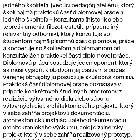
jedného školiteľa (vedúci pedagóg ateliéru), ktorý
školí najmä praktickú časť diplomovej práce a
jedného školiteľa – konzultanta (historik alebo
teoretik umenia, filozof, estetik, prípadne iný
relevantný odborník), ktorý konzultuje so
študentom najmä písomnú časť diplomovej práce
a kooperuje so školiteľom a diplomantom pri
konzultáciách praktickej časti diplomovej práce.
Diplomovú prácu posudzuje jeden oponent, ktorý
sa musí vyjadriť k obidvom jej častiam a počas
verejnej obhajoby ju posudzuje skúšobná komisia.
Praktická časť diplomovej práce pozostáva v
prípade konkrétnych študijných programov z
realizácie výtvarného diela alebo súboru
výtvarných diel, architektonického projektu, ktorý
v sebe zahŕňa projektovú dokumentáciu,
architektonickú inštaláciu alebo dokumentáciu
architektonického výskumu, ďalej dizajnérsky
projekt, ktorý v sebe zahŕňa realizovaný prototyp,