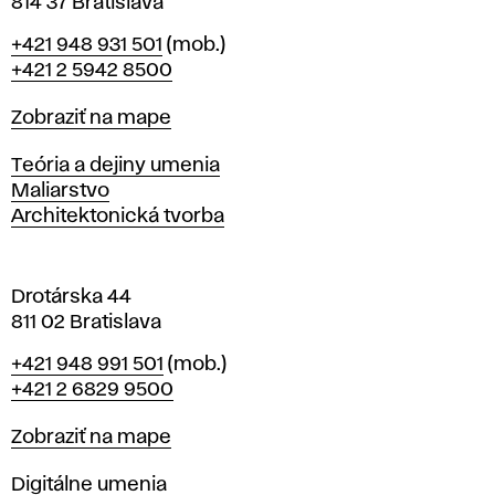
814 37 Bratislava
B
Telefón
+421 948 931 501
(mob.)
r
+421 2 5942 8500
a
t
Mapa
Zobraziť na mape
i
s
Katedry
Teória a dejiny umenia
l
Maliarstvo
a
Architektonická tvorba
v
e
Drotárska 44
811 02 Bratislava
Telefón
+421 948 991 501
(mob.)
+421 2 6829 9500
Mapa
Zobraziť na mape
Katedry
Digitálne umenia