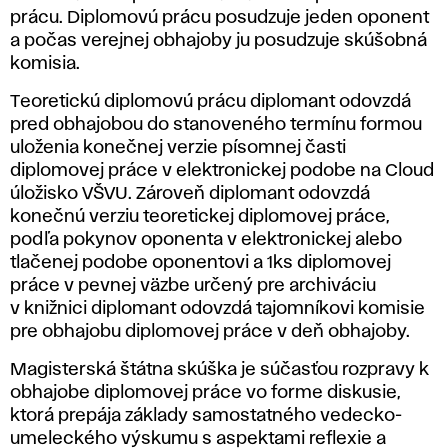
prácu. Diplomovú prácu posudzuje jeden oponent
a počas verejnej obhajoby ju posudzuje skúšobná
komisia.
Teoretickú diplomovú prácu diplomant odovzdá
pred obhajobou do stanoveného termínu formou
uloženia konečnej verzie písomnej časti
diplomovej práce v elektronickej podobe na Cloud
úložisko VŠVU. Zároveň diplomant odovzdá
konečnú verziu teoretickej diplomovej práce,
podľa pokynov oponenta v elektronickej alebo
tlačenej podobe oponentovi a 1ks diplomovej
práce v pevnej väzbe určený pre archiváciu
v knižnici diplomant odovzdá tajomníkovi komisie
pre obhajobu diplomovej práce v deň obhajoby.
Magisterská štátna skúška je súčasťou rozpravy k
obhajobe diplomovej práce vo forme diskusie,
ktorá prepája základy samostatného vedecko-
umeleckého výskumu s aspektami reflexie a