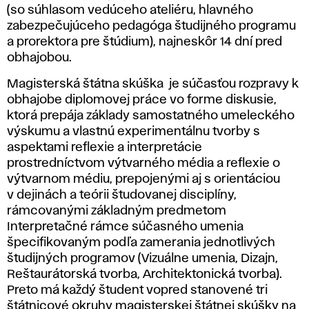
(so súhlasom vedúceho ateliéru, hlavného
zabezpečujúceho pedagóga študijného programu
a prorektora pre štúdium), najneskôr 14 dní pred
obhajobou.
Magisterská štátna skúška je súčasťou rozpravy k
obhajobe diplomovej práce vo forme diskusie,
ktorá prepája základy samostatného umeleckého
výskumu a vlastnú experimentálnu tvorby s
aspektami reflexie a interpretácie
prostredníctvom výtvarného média a reflexie o
výtvarnom médiu, prepojenými aj s orientáciou
v dejinách a teórii študovanej disciplíny,
rámcovanými základným predmetom
Interpretačné rámce súčasného umenia
špecifikovaným podľa zamerania jednotlivých
študijných programov (Vizuálne umenia, Dizajn,
Reštaurátorská tvorba, Architektonická tvorba).
Preto má každý študent vopred stanovené tri
štátnicové okruhy magisterskej štátnej skúšky na