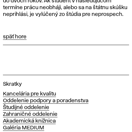
do dvoch rokov. Ak študent v nasledujúcom
termíne prácu neobháji, alebo sa na štátnu skúšku
neprihlási, je vylúčený zo štúdia pre neprospech.
späť hore
V
Skratky
y
Kancelária pre kvalitu
s
Oddelenie podpory a poradenstva
o
Študijné oddelenie
k
Zahraničné oddelenie
á
Akademická knižnica
š
Galéria MEDIUM
k