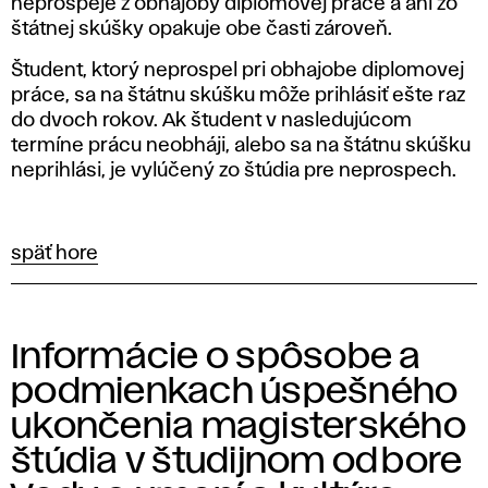
neprospeje z obhajoby diplomovej práce a ani zo
štátnej skúšky opakuje obe časti zároveň.
Študent, ktorý neprospel pri obhajobe diplomovej
práce, sa na štátnu skúšku môže prihlásiť ešte raz
do dvoch rokov. Ak študent v nasledujúcom
termíne prácu neobháji, alebo sa na štátnu skúšku
neprihlási, je vylúčený zo štúdia pre neprospech.
späť hore
Informácie o spôsobe a
podmienkach úspešného
ukončenia magisterského
štúdia v študijnom odbore