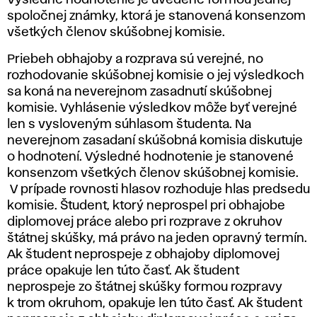
Výsledné hodnotenie je uvedené formou jednej
spoločnej známky, ktorá je stanovená konsenzom
všetkých členov skúšobnej komisie.
Priebeh obhajoby a rozprava sú verejné, no
rozhodovanie skúšobnej komisie o jej výsledkoch
sa koná na neverejnom zasadnutí skúšobnej
komisie. Vyhlásenie výsledkov môže byť verejné
len s vysloveným súhlasom študenta. Na
neverejnom zasadaní skúšobná komisia diskutuje
o hodnotení. Výsledné hodnotenie je stanovené
konsenzom všetkých členov skúšobnej komisie.
V prípade rovnosti hlasov rozhoduje hlas predsedu
komisie. Študent, ktorý neprospel pri obhajobe
diplomovej práce alebo pri rozprave z okruhov
štátnej skúšky, má právo na jeden opravný termín.
Ak študent neprospeje z obhajoby diplomovej
práce opakuje len túto časť. Ak študent
neprospeje zo štátnej skúšky formou rozpravy
k trom okruhom, opakuje len túto časť. Ak študent