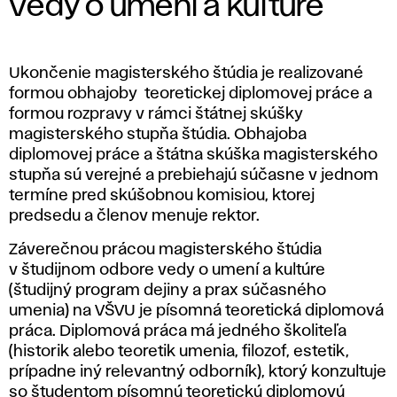
Vedy o umení a kultúre
Ukončenie magisterského štúdia je realizované
formou obhajoby teoretickej diplomovej práce a
formou rozpravy v rámci štátnej skúšky
magisterského stupňa štúdia. Obhajoba
diplomovej práce a štátna skúška magisterského
stupňa sú verejné a prebiehajú súčasne v jednom
termíne pred skúšobnou komisiou, ktorej
predsedu a členov menuje rektor.
Záverečnou prácou magisterského štúdia
v študijnom odbore vedy o umení a kultúre
(študijný program dejiny a prax súčasného
umenia) na VŠVU je písomná teoretická diplomová
práca. Diplomová práca má jedného školiteľa
(historik alebo teoretik umenia, filozof, estetik,
prípadne iný relevantný odborník), ktorý konzultuje
so študentom písomnú teoretickú diplomovú