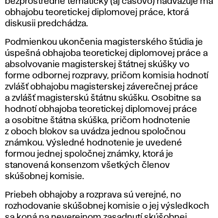
bezprostredne tematicky (aj časovo) nadväzuje ma
obhajobu teoretickej diplomovej práce, ktorá
diskusii predchádza.
Podmienkou ukončenia magisterského štúdia je
úspešná obhajoba teoretickej diplomovej práce a
absolvovanie magisterskej štátnej skúšky vo
forme odbornej rozpravy, pričom komisia hodnotí
zvlášť obhajobu magisterskej záverečnej práce
a zvlášť magisterskú štátnu skúšku. Osobitne sa
hodnotí obhajoba teoretickej diplomovej práce
a osobitne štátna skúška, pričom hodnotenie
z oboch blokov sa uvádza jednou spoločnou
známkou. Výsledné hodnotenie je uvedené
formou jednej spoločnej známky, ktorá je
stanovená konsenzom všetkých členov
skúšobnej komisie.
Priebeh obhajoby a rozprava sú verejné, no
rozhodovanie skúšobnej komisie o jej výsledkoch
sa koná na neverejnom zasadnutí skúšobnej