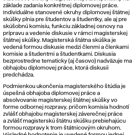
základe zadania konkrétnej diplomovej práce.
Individuálne stanovené okruhy diplomovej štátnej
skúšky plnia pre študentov a študentky, ale aj pre
skúšobnú komisiu, funkciu základnej osnovy na
prípravu a vedenie diskusie v rámci magisterskej
štátnej skúšky. Magisterská štátna skúška je
vedená formou diskusie medzi členmi a členkami
komisie a študentmi a študentkami. Diskusia
bezprostredne tematicky (aj časovo) nadväzuje ma
obhajobu diplomovej práce, ktorá diskusii
predchádza.
Podmienkou ukončenia magisterského štúdia je
úspešná obhajoba diplomovej práce a
absolvovanie magisterskej štátnej skúšky vo
forme odbornej rozpravy, pričom komisia hodnotí
zvlášť obhajobu magisterskej záverečnej práce
a zvlášť magisterskú štátnu skúšku prebiehajúcu
formou rozpravy k trom štátnicovým okruhom.