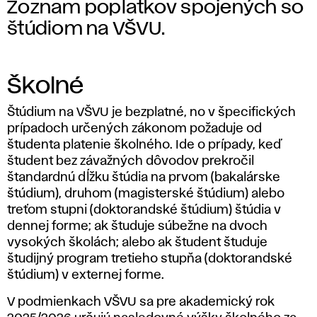
Zoznam poplatkov spojených so
štúdiom na VŠVU.
Školné
Štúdium na VŠVU je bezplatné, no v špecifických
prípadoch určených zákonom požaduje od
študenta platenie školného. Ide o prípady, keď
študent bez závažných dôvodov prekročil
štandardnú dĺžku štúdia na prvom (bakalárske
štúdium), druhom (magisterské štúdium) alebo
treťom stupni (doktorandské štúdium) štúdia v
dennej forme; ak študuje súbežne na dvoch
vysokých školách; alebo ak študent študuje
študijný program tretieho stupňa (doktorandské
štúdium) v externej forme.
V podmienkach VŠVU sa pre akademický rok