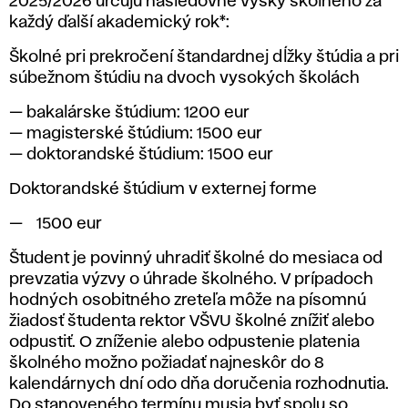
2025/2026 určujú nasledovné výšky školného za
každý ďalší akademický rok*:
Školné pri prekročení štandardnej dĺžky štúdia a pri
súbežnom štúdiu na dvoch vysokých školách
— bakalárske štúdium: 1200 eur
— magisterské štúdium: 1500 eur
— doktorandské štúdium: 1500 eur
Doktorandské štúdium v externej forme
1500 eur
Študent je povinný uhradiť školné do mesiaca od
prevzatia výzvy o úhrade školného. V prípadoch
hodných osobitného zreteľa môže na písomnú
žiadosť študenta rektor VŠVU školné znížiť alebo
odpustiť. O zníženie alebo odpustenie platenia
školného možno požiadať najneskôr
do 8
kalendárnych dní odo dňa doručenia rozhodnutia
.
Do stanoveného termínu musia byť spolu so