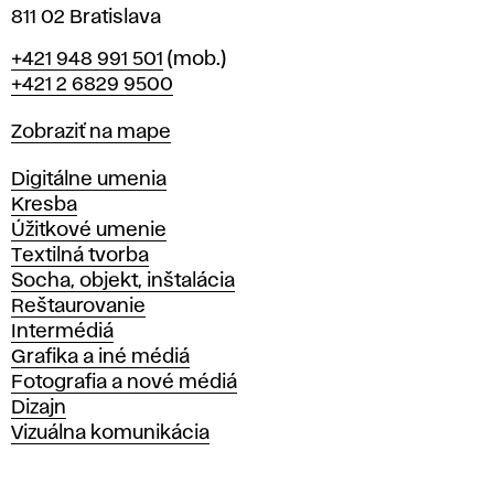
811 02 Bratislava
Telefón
+421 948 991 501
(mob.)
+421 2 6829 9500
Mapa
Zobraziť na mape
Katedry
Digitálne umenia
Kresba
Úžitkové umenie
Textilná tvorba
Socha, objekt, inštalácia
Reštaurovanie
Intermédiá
Grafika a iné médiá
Fotografia a nové médiá
Dizajn
Vizuálna komunikácia