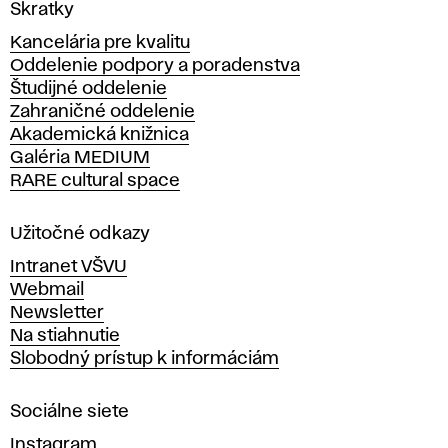
V
Skratky
y
Kancelária pre kvalitu
s
Oddelenie podpory a poradenstva
o
Študijné oddelenie
k
Zahraničné oddelenie
á
Akademická knižnica
š
Galéria MEDIUM
k
RARE cultural space
o
l
a
Užitočné odkazy
v
Intranet VŠVU
ý
Webmail
t
Newsletter
v
Na stiahnutie
a
Slobodný prístup k informáciám
r
n
Sociálne siete
ý
c
Instagram