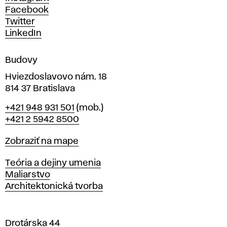
h
Facebook
u
Twitter
m
LinkedIn
e
n
Budovy
í
v
Hviezdoslavovo nám. 18
814 37 Bratislava
B
Telefón
+421 948 931 501
(mob.)
r
+421 2 5942 8500
a
t
Mapa
Zobraziť na mape
i
s
Katedry
Teória a dejiny umenia
l
Maliarstvo
a
Architektonická tvorba
v
e
Drotárska 44