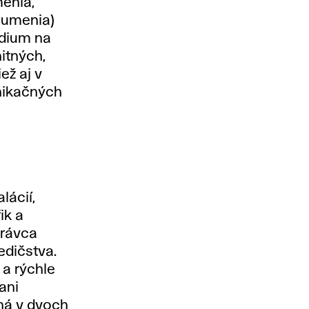
enia,
o umenia)
údium na
itných,
ež aj v
nikačných
lácií,
ik a
právca
edičstva.
 a rýchle
ani
ná v dvoch