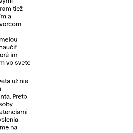
ovými
gram tiež
ím a
 tvorcom
umelou
naučiť
oré im
m vo svete
veta už nie
u
nta. Preto
ôsoby
petenciami
yslenia,
eme na