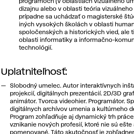
programoch (v oblastiach vizuálneho um
dizajnu alebo v oblasti teória vizuálneh
prípadne sa uchádzať o magisterské št
iných vysokých školách v oblasti human
spoločenských a historických vied, ale ti
oblasti informatiky a informačno-komu
technológií.
Uplatniteľnosť:
Slobodný umelec. Autor interaktívnych inšta
projekcií, digitálnych prezentácií. 2D/3D graf
animátor. Tvorca videohier. Programátor. S
digitálnych archívov umenia a kultúrneho d
Program zohľadňuje aj dynamický trh práce
vznikanie nových profesií, ktoré nie sú ešte 
pomenované. Táto skutočnosť je zohľadne