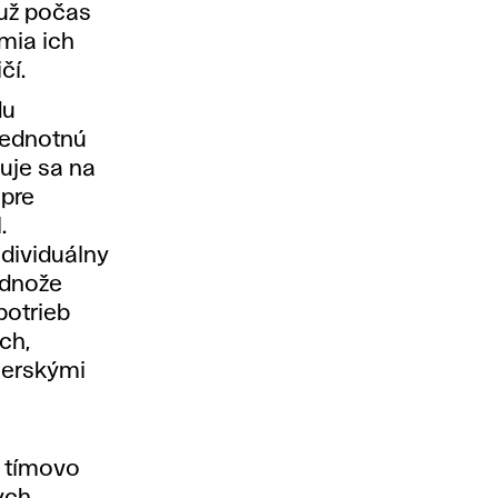
už počas
mia ich
čí.
du
jednotnú
uje sa na
 pre
.
dividuálny
odnože
potrieb
ch,
nerskými
j tímovo