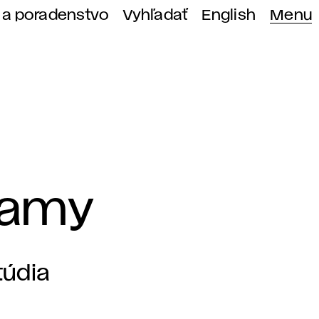
 a poradenstvo
Vyhľadať
English
Menu
ramy
túdia