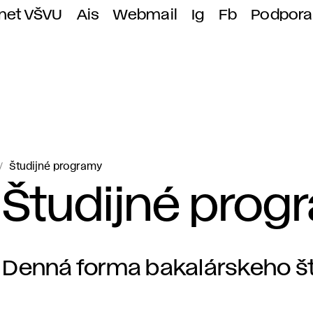
anet VŠVU
Ais
Webmail
Ig
Fb
Podpora
Študijné programy
Študijné prog
Denná forma bakalárskeho š