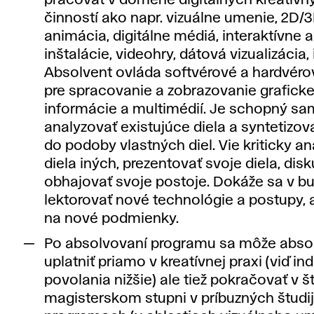
pracovať v doméne digitálnych kreatívn
činností ako napr. vizuálne umenie, 2D/3
animácia, digitálne médiá, interaktívne a
inštalácie, videohry, dátová vizualizácia, 
Absolvent ovláda softvérové a hardvéro
pre spracovanie a zobrazovanie graficke
informácie a multimédií. Je schopný s
analyzovať existujúce diela a syntetizov
do podoby vlastných diel. Vie kriticky a
diela iných, prezentovať svoje diela, dis
obhajovať svoje postoje. Dokáže sa v b
lektorovať nové technológie a postupy, 
na nové podmienky.
Po absolvovaní programu sa môže abso
uplatniť priamo v kreatívnej praxi (viď i
povolania nižšie) ale tiež pokračovať v š
magisterskom stupni v príbuzných študi