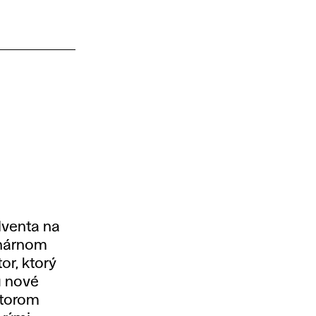
lventa na
inárnom
tor, ktorý
ú nové
ktorom