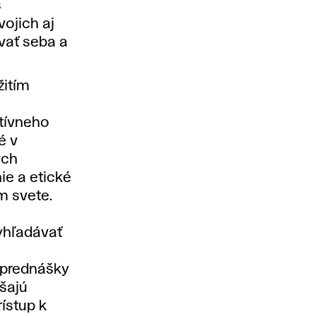
s
vojich aj
vať seba a
žitím
atívneho
é v
ych
ie a etické
m svete.
yhľadávať
 prednášky
šajú
ístup k