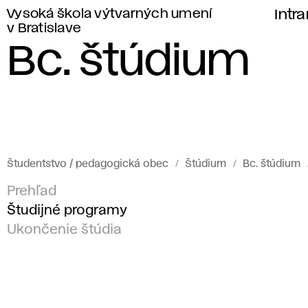
Vysoká škola výtvarných umení
Intr
v Bratislave
Bc. štúdium
Študentstvo / pedagogická obec
Štúdium
Bc. štúdium
Prehľad
Študijné programy
Ukončenie štúdia