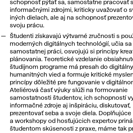
schopnosť pýtať sa, samostatne pracovať 
informačnými zdrojmi, kriticky uvažovať o s
iných dielach, ale aj na schopnosť prezento
svoju prácu.
Študenti získavajú výtvarné zručnosti s pou
moderných digitálnych technológií, učia sa
samostatnej práci, osvojujú si princípy kre
plánovania. Teoretické vzdelanie obsiahnut
študijnom programe má presah do digitáln
humanitných vied a formuje kritické myslen
princípy dôležité pre fungovanie v digitálno
Ateliérová časť výuky slúži na formovanie
samostatnosti študentov, ich schopností v
informačné zdroje aj inšpiráciu, diskutovať,
prezentovať seba a svoje diela. Doplňujúce
a workshopy od hosťujúcich expertov priná
študentom skúsenosti z praxe, máme tak pr