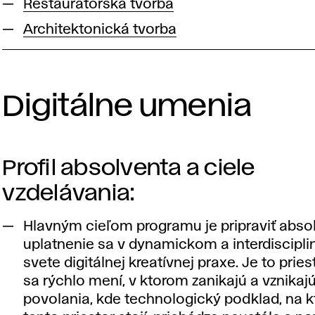
Reštaurátorská tvorba
Architektonická tvorba
Digitálne u
menia
Profil absolventa a ciele
vzdelávania:
Hlavným cieľom programu je pripraviť abso
uplatnenie sa v dynamickom a interdiscipl
svete digitálnej kreatívnej praxe. Je to pries
sa rýchlo mení, v ktorom zanikajú a vznikaj
povolania, kde technologický podklad, na 