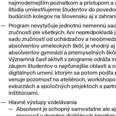
najmodernejším poznatkom a prístupom a 
štúdia umiestňujeme študentov do povedo
budúcich kolegov na Slovensku aj v zahrani
Program nevytyčuje jednotnú nemennú sa
zručností pre všetkých. Ani nepredpokladá 
sadu zručností od uchádzačov a neobmedz
absolventov umeleckých škôl, je vhodný aj
absolventov gymnázií a priemyselných škôl
Významná časť aktivít v programe odráža in
záujem študentov o najrôznejšie oblasti a 
digitálnych umení, ktorým sa potom podľa 
venuje pozornosť na ateliéroch, workshopo
exkurziách a spoločných projektoch s part
inštitúciami.
Hlavné výstupy vzdelávania
Absolvent je schopný samostatne ale a