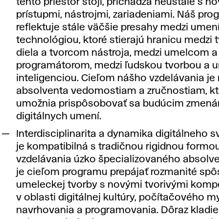
tento priestor stojí, prichádza neustále s n
prístupmi, nástrojmi, zariadeniami. Náš pro
reflektuje stále väčšie presahy medzi umen
technológiou, ktoré stierajú hranicu medzi
diela a tvorcom nástroja, medzi umelcom a
programátorom, medzi ľudskou tvorbou a 
inteligenciou. Cieľom nášho vzdelávania je 
absolventa vedomostiam a zručnostiam, kt
umožnia prispôsobovať sa budúcim zmená
digitálnych umení.
Interdisciplinarita a dynamika digitálneho s
je kompatibilná s tradičnou rigidnou formo
vzdelávania úzko špecializovaného absolve
je cieľom programu prepájať rozmanité sp
umeleckej tvorby s novými tvorivými kom
v oblasti digitálnej kultúry, počítačového m
navrhovania a programovania. Dôraz kladi