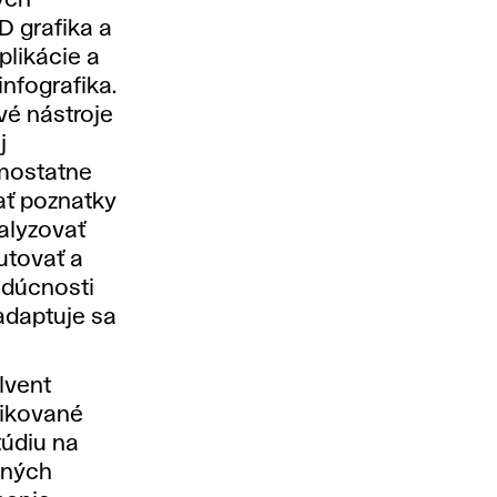
ych
D grafika a
plikácie a
infografika.
vé nástroje
j
amostatne
ať poznatky
nalyzovať
kutovať a
udúcnosti
adaptuje sa
lvent
ndikované
túdiu na
jných