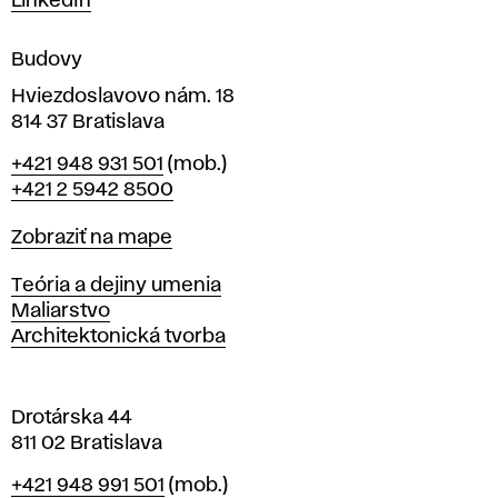
LinkedIn
e
n
Budovy
í
v
Hviezdoslavovo nám. 18
814 37 Bratislava
B
Telefón
+421 948 931 501
(mob.)
r
+421 2 5942 8500
a
t
Mapa
Zobraziť na mape
i
s
Katedry
Teória a dejiny umenia
l
Maliarstvo
a
Architektonická tvorba
v
e
Drotárska 44
811 02 Bratislava
Telefón
+421 948 991 501
(mob.)