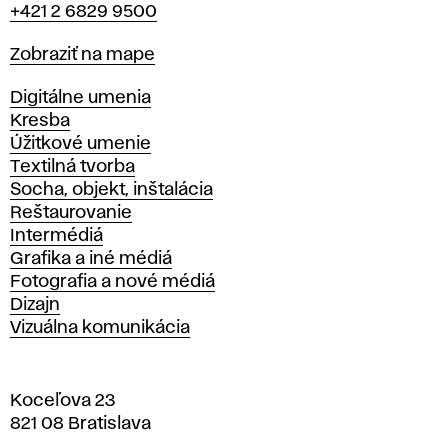
+421 2 6829 9500
Mapa
Zobraziť na mape
Katedry
Digitálne umenia
Kresba
Úžitkové umenie
Textilná tvorba
Socha, objekt, inštalácia
Reštaurovanie
Intermédiá
Grafika a iné médiá
Fotografia a nové médiá
Dizajn
Vizuálna komunikácia
Koceľova 23
821 08 Bratislava