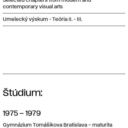
Selected chapters from modern and
contemporary visual arts
Umelecký výskum - Teória II. - III.
Štúdium:
1975 – 1979
Gymnázium Tomášikova Bratislava – maturita