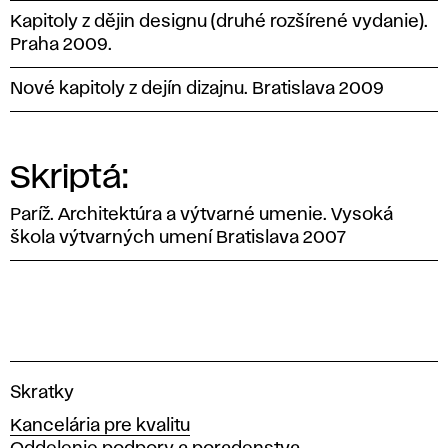
Kapitoly z dějin designu (druhé rozšírené vydanie).
Praha 2009.
Nové kapitoly z dejín dizajnu. Bratislava 2009
Skriptá:
Paríž. Architektúra a výtvarné umenie. Vysoká
škola výtvarných umení Bratislava 2007
V
Skratky
y
Kancelária pre kvalitu
s