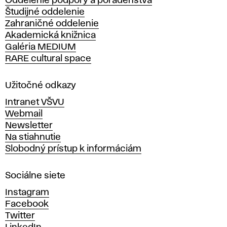
Oddelenie podpory a poradenstva
o
Študijné oddelenie
k
Zahraničné oddelenie
á
Akademická knižnica
š
Galéria MEDIUM
k
RARE cultural space
o
l
a
Užitočné odkazy
v
Intranet VŠVU
ý
Webmail
t
Newsletter
v
Na stiahnutie
a
Slobodný prístup k informáciám
r
n
Sociálne siete
ý
c
Instagram
h
Facebook
u
Twitter
m